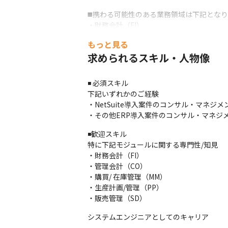
◼️携わる可能性のある業務領域は下記となり
・財務会計（FI）

・管理会計（CO）

もっと見る
・販売管理（SD）

求められるスキル・人物像
・購買 / 在庫管理（MM）

・生産計画/管理（PP）　など
◾️ 必須スキル

導入先のお客様は、建設業・メーカー・小売
下記いずれかのご経験

様々な業界への導入経験を通じて、それぞ
・NetSuite導入案件のコンサル・マネジメ
・その他ERP導入案件のコンサル・マネジ
弊社は少数精鋭な体制ながら、コンサルテ
る企業です。

◾️歓迎スキル

また、導入業界は多種多様なため幅広い経験
特に下記モジュールに関する専門性/知見

開発業務を担っていただきながら、ご自身の
・財務会計（FI）

ください★
・管理会計（CO）

・購買/ 在庫管理（MM）

これまでの豊富なERP導入助言を元に、顧客の企業規模
・生産計画/管理（PP）

導入に対応する体制を整えています。
・販売管理（SD）
■アピールポイント

システムエンジニアとしてのキャリア
・安定性
