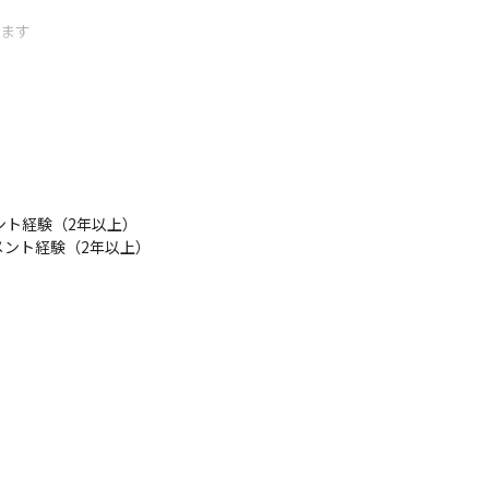
ます

業など多岐にわたります。

れの業種の特徴やこだわりに触れられるのも弊社ならではの魅力です。
ント経験（2年以上）

メント経験（2年以上）
ィングやプロジェクトマネジメント、そして設計から開発、保守やアフ
と知識を身につけることができるポジションです

知識を広げていただき、ぜひ開発担当だけではなくPLやPM、業務コ
、業務等に合わせた最適な製品（Oracle Fusion、 Oracle PeopleS