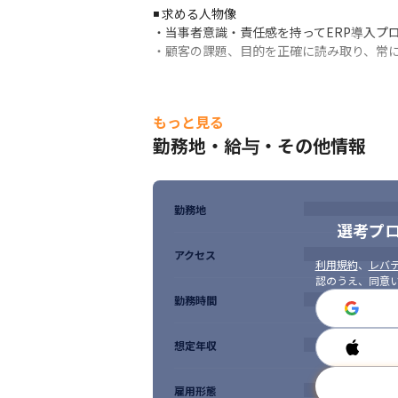
・長年のERP導入による経験とナレッジの豊
◾️ 求める人物像

・地方在住の方はフルリモートOK、時間単
・当事者意識・責任感を持ってERP導入プ
・資格手当、自己啓発手当などの補助制度充
・顧客の課題、目的を正確に読み取り、常
・産休育休、時短勤務の取得実績あり

・企業型DC、住宅手当（規程あり）などの
もっと見る
勤務地・給与・その他情報
勤務地
選考プ
アクセス
利用規約
、
レバテ
認のうえ、同意
勤務時間
想定年収
雇用形態