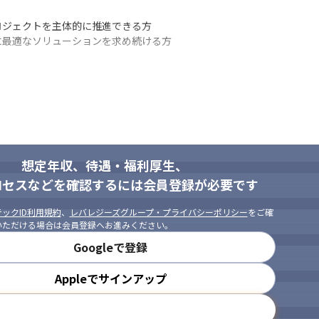
富さ

位有給などによる働きやすさ◎

ロジェクトを主体的に推進できる方

実

に最適なソリューションを求め続ける方
福利厚生
想定年収、待遇・福利厚生、
ロセスなどを確認するには会員登録が必要です
ックID利用規約
、
レバレジーズグループ・プライバシーポリシー
をご確
いただける場合は会員登録へお進みください。
Googleで登録
Appleでサインアップ
メールアドレスで登録