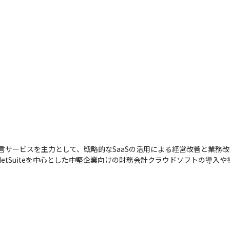
言サービスを主力として、戦略的なSaaSの活用による経営改善と業務改善
 NetSuiteを中心とした中堅企業向けの財務会計クラウドソフトの導