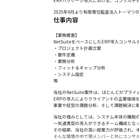
ERPパッケージ導入における、コンサルテ
2025年4月より有限責任監査法人トーマツ
仕事内容
【業務概要】

NetSuiteをベースにしたERP導入コン
・プロジェクト計画立案

・要件定義

・業務分析

・フィット＆ギャップ分析

・システム設定

等
当社のNetSuite案件は、ほとんどがプライ
ERPの導入によりクライアントの企業価値
事業や経営の課題分析、そして課題解決に
当社の強みとしては、システム本体の機能の
一気通貫型の導入ができるチーム構成となっ
その結果、当社の高い提案力が評価され、オラ
そんな環境の中で現メンバーと共にコンサ