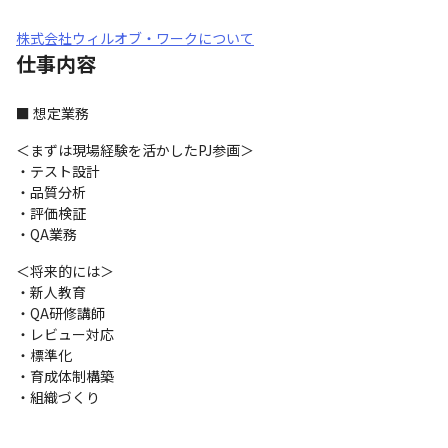
株式会社ウィルオブ・ワークについて
仕事内容
■ 想定業務
＜まずは現場経験を活かしたPJ参画＞

・テスト設計

・品質分析

・評価検証

・QA業務
＜将来的には＞

・新人教育

・QA研修講師

・レビュー対応

・標準化

・育成体制構築

・組織づくり