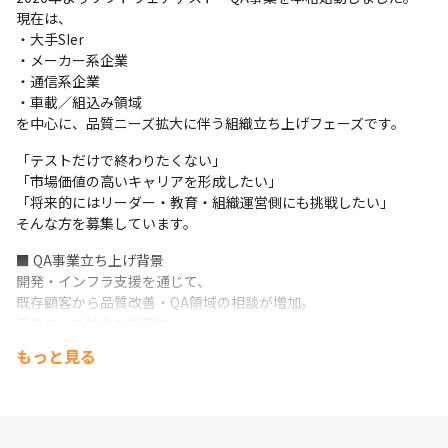
↓

現在は、

教育・組織立ち上げ・育成責任者
・大手SIer

・メーカー系企業

現場特化だけではなく、

・通信系企業

・マネジメント

・車載／組込み領域

・教育

を中心に、品質ニーズ拡大に伴う組織立ち上げフェーズです。
・組織づくり

・品質戦略

「テストだけで終わりたくない」

など、長期的なキャリア形成が可能です。
「市場価値の高いキャリアを形成したい」

「将来的にはリーダー・教育・組織運営側にも挑戦したい」

そんな方を募集しています。
■ QA事業立ち上げ背景

開発・インフラ支援を通じて、

既存顧客から品質改善・QA領域の相談が増加。

そのニーズ拡大を背景に、

2026年よりソフトウェアテスト・QA事業を本格始動しました。
もっと見る
既に開発・インフラ領域で取引基盤があるため、

新規立ち上げでありながら、

・大手SIer

・メーカー系
