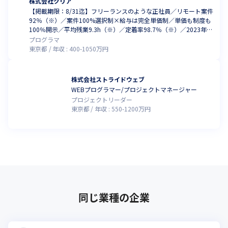
株式会社クリア
でも内容はなんでもOK！
【掲載期限：8/31迄】フリーランスのような正社員／リモート案件
92％（※）／案件100%選択制×給与は完全単価制／単価も制度も
■1on1Boost

100％開示／平均残業9.3h（※）／定着率98.7％（※）／2023年度
中途入社者を対象に、入社後1ヶ月、3ヶ月、6ヶ月のタイミングで
の売上成長率は160%（※いずれも、2025年12月時点）
プログラマ
1on1を実施しています。

東京都
年収 :
400
-
1050
万円
面談相手は選択可能！相談内容に合わせて調整可能です。

現場のこと、人事的なこと、ちょっと言いにくい悩んでいるこ
と…なんでもお話しできればと思っています！

株式会社ストライドウェブ
もちろん内容は秘密厳守！！ご安心くださいね。
WEBプログラマー/プロジェクトマネージャー
プロジェクトリーダー
■SURVEY

東京都
年収 :
550
-
1200
万円
月次でアンケートを実施し、メンバーの精神的な状態やモチベー
ションなどを確認する人事ツールを取り入れています。

メンバーひとりひとりの意見や、業務・社内改善のアイデアも出
していただけます！

ポイントを貯めて商品と交換できる仕組みも、おまけでついてい
ます◎
同じ業種の企業