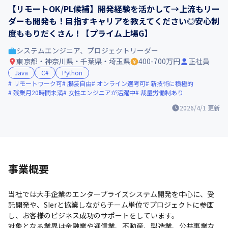
【リモートOK/PL候補】開発経験を活かして→上流もリー
ダーも開発も！目指すキャリアを教えてください◎安心制
度ももりだくさん！【プライム上場G】
システムエンジニア、プロジェクトリーダー
東京都・神奈川県・千葉県・埼玉県
400-700万円
正社員
Java
C#
Python
リモートワーク可
服装自由
オンライン選考可
新技術に積極的
残業月20時間未満
女性エンジニアが活躍中
裁量労働制あり
2026/4/1
更新
事業概要
当社では大手企業のエンタープライズシステム開発を中心に、受
託開発や、SIerと協業しながらチーム単位でプロジェクトに参画
し、お客様のビジネス成功のサポートをしています。

対象となる業界は金融業や通信業、不動産、製造業、公共事業な