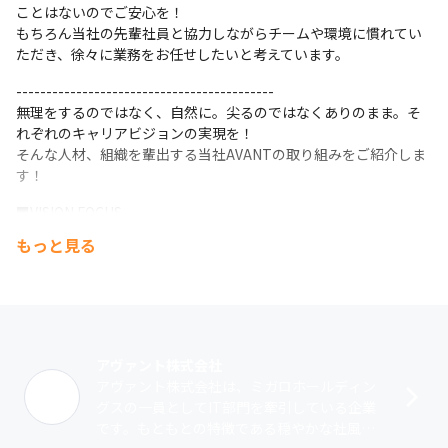
ことはないのでご安心を！

もちろん当社の先輩社員と協力しながらチームや環境に慣れてい
ただき、徐々に業務をお任せしたいと考えています。
-------------------------------------------

無理をするのではなく、自然に。尖るのではなくありのまま。そ
れぞれのキャリアビジョンの実現を！

そんな人材、組織を輩出する当社AVANTの取り組みをご紹介しま
す！
■VISION FOCUS

半年に一度の頻度で実施している方針発表の場です。

もっと見る
会社がどのような方向に向かっていくのかを社員全員で認識して
いくことを目的に実施しています。

ふだんは聞けないような別部門の活動も聞くことができるので、
みなさん興味津々です！
■MEMBER SUMMIT

アヴァント株式会社
隔月で実施している、プロジェクト単位の情報共有を行う場で
アヴァント株式会社は、ミガロホールディン
す。

グスの一員としてIT部門を牽引している企業
いくつかのプロジェクトやエンジニアをピックアップして、活動
です。もともとの特徴である穏やかな社風や
内容やこれまでのキャリア等、さまざまなテーマについてお話し