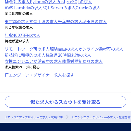
MySQL
の求人
Python
の求人
PostgreSQL
の求人
AWS Lambda
の求人
SQL Server
の求人
Oracle
の求人
同じ勤務地の求人
東京都
の求人
神奈川県
の求人
千葉県
の求人
埼玉県
の求人
同じ年収帯の求人
年収
400万円
の求人
特徴が近い求人
リモートワーク可
の求人
服装自由
の求人
オンライン選考可
の求人
新技術に積極的
の求人
残業月20時間未満
の求人
女性エンジニアが活躍中
の求人
裁量労働制あり
の求人
求人検索ページに戻る
ITエンジニア・デザイナー求人を探す
似た求人からスカウトを受け取る
ITエンジニア・デザイナーの求人・転職TOP
ITエンジニア・デザイナーの求人・転職を探