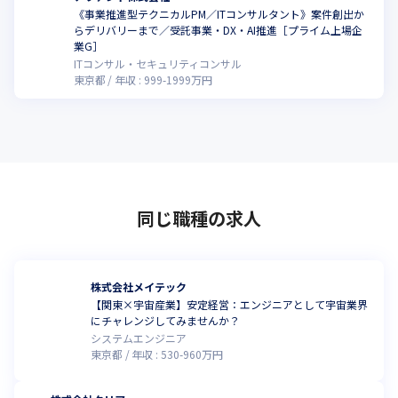
自分に合った勉強の仕方が学べるコンテンツとして用意していま
《事業推進型テクニカルPM／ITコンサルタント》案件創出か
す。

らデリバリーまで／受託事業・DX・AI推進［プライム上場企
当社には90以上の奨励資格がありますが、どのようなものが推奨
業G］
されていて、どんな人がどのように取得したかを一覧にしていま
ITコンサル・セキュリティコンサル
す。

東京都
年収 :
999
-
1999
万円
勉強の仕方は人それぞれ。ひとりで取り組むよりも、経験者に聞
いてみるのが近道になるかもしれません。

誰がどの資格をもっているかがわかり、勉強方法や難易度も直接
質問できるので自分に合ったやり方を探していくことが可能で
す！
■社内公募

同じ職種の求人
「〇〇の部署で～のような仕事にチャレンジしてみたい人を募
集」というように社内公募を実施！

もちろんタイミングにもよりますが、これまでとは違った業務に
チャレンジしてキャリアチェンジに挑戦することもできます。
株式会社メイテック
【関東×宇宙産業】安定経営：エンジニアとして宇宙業界
■CEO FASTPASS

にチャレンジしてみませんか？
エンジニア出身である代表の鈴木と1on1で面談ができる仕組みで
システムエンジニア
す！

東京都
年収 :
530
-
960
万円
自身の想いやビジョン、悩みやを相談することも、大きいプロジ
ェクトをがんばって成功させたからほめてほしい、といったこと