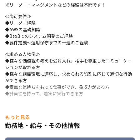
待しています。もちろん開発業務もお願いするので技術力もUP！

※リーダー・マネジメントなどの経験は不問です！
◆上流工程、リーダー業務へのキャリアアップ実績多数！やりた
≪尚可要件≫

い業務はどんどんお任せしたいので、ご希望を教えてください★

◆リーダー経験

◆チームとして、会社として全員で成長していくためにこれまで
◆AWSの基礎知識

のご経験を発揮していただけることを期待しています◎
◆BtoBでのシステム開発のご経験

≪アサインまでの流れ≫

◆要件定義～運用保守までの一連のご経験
◆入社前の面接や入社後の各種面談を通して、ご経験を活かせる
≪求める人物像≫

ものやご希望に近いPJTを営業担当よりご紹介します。

◆様々な価値観の考えを受け入れ、相手を尊重したコミュニケー
◆いくつか面談実施もOK！複数のPJTからオファーが来ることも
ションが取れる方

ありますのでその中からやりたいものをご選択いただけます★

◆様々な組織環境に適応し、求められる役割に応じて適切な行動
◆アサイン後も定期的なMTGを実施。PJT異動する際も入社時と
ができる方

同様に、ご希望に沿ったものを一緒に探していきましょう！
◆素直な気持ちをもって仕事ができ、吸収力がある方

≪プロジェクト例≫

◆計画性を持って、着実に実行できる方
◆銀行向けAML業務の送金取引対応（出社＋リモート）

環境：Java、Shell(bash)、Linux、DB2、JP1

工程：基本設計、詳細設計、製造、テスト

もっと見る
◆某小売店舗マスタシステム更改支援（出社＋リモート）

勤務地・給与・その他情報
環境：Java、OutSystems、AWS、Python（一部）

工程：基本設計、詳細設計、製造、テスト

◆公共向け電子申請システムクラウドリフト（出社＋リモート）
