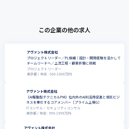
働きやすさはそのままに、大手ホールディン
をしていただきます。

グスだからこその安定基盤や連携から生ま･･･
VISION FOCUSよりももっとプロジェクトや人単位での内容になる
ので、身近に感じる内容やすぐ実行できるもの、ご自身のキャリ
アの参考になることも多いと思います！

もちろん登壇希望の方も大歓迎！
この企業の他の求人
それぞれ終了後には自由参加の懇親会も実施しているのでぜひぜ
ひご参加ください！
アヴァント株式会社
■AMEBA会議

プロジェクトリーダー／PL候補｜設計・開発経験を活かして
エンジニアと営業の連携を深める会議を約月1で実施しています。

チームリードへ／上流工程・顧客折衝に挑戦
現場での業務内容や課題、担当営業への相談ができる場なので、
プロジェクトリーダー
じっくり話し合いましょう！
東京都
年収 :
500
-
1000
万円
■Career Trace

やっぱりがんばったことは正当に評価してもらいたい！

アヴァント株式会社
日々の頑張りや成果を公正に給与や賞与へと連動させるための人
《AI駆動型テクニカルPM》社内外のAI利活用促進と受託ビジ
事評価制度があります。

ネスを牽引するコアメンバー［プライム上場G］
キャリア診断をしながら自分自身の目標を管理し、半年に一回そ
ITコンサル・セキュリティコンサル
東京都
年収 :
999
-
1999
万円
れを見直す機会を作っています。
■マナビバ

アヴァント株式会社