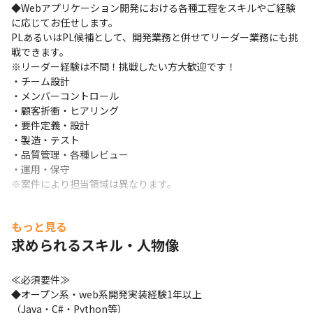
◆Webアプリケーション開発における各種工程をスキルやご経験
に応じてお任せします。

PLあるいはPL候補として、開発業務と併せてリーダー業務にも挑
戦できます。

※リーダー経験は不問！挑戦したい方大歓迎です！

・チーム設計

・メンバーコントロール

・顧客折衝・ヒアリング

・要件定義・設計

・製造・テスト

・品質管理・各種レビュー

・運用・保守

※案件により担当領域は異なります。
≪開発環境≫

言語:Java・C#・PHP・Python等

もっと見る
OS:Windows・Linux

求められるスキル・人物像
DB:MySQL・PostgreSQL・Oracle・SQL Server・DynamoDB

インフラ:AWS(EC2・S3・Lambda)
≪必須要件≫

≪期待したいこと≫

◆オープン系・web系開発実装経験1年以上

◆ご経験を活かして、開発業務のリーダー候補としての活躍を期
（Java・C#・Python等）
