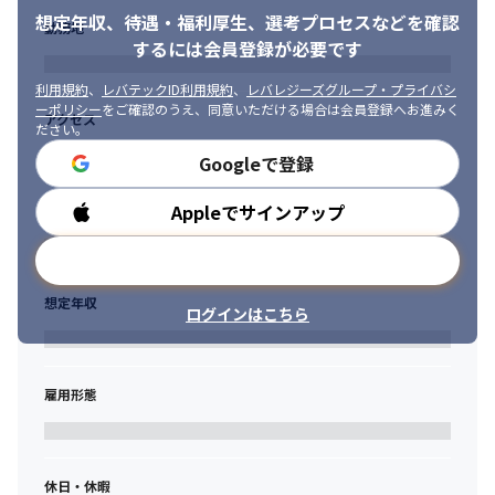
想定年収、待遇・福利厚生、
選考プロセスなどを確認
環境：Java(Spring)、C#、AWS、Postgres、GitLab

勤務地
工程：基本設計、詳細設計、製造、テスト

するには会員登録が必要です
◆製造業向け基幹システム開発

環境：C#、JavaScript、Vue.js、MySQL（出社＋リモート）

利用規約
、
レバテックID利用規約
、
レバレジーズグループ・プライバシ
ーポリシー
をご確認のうえ、同意いただける場合は会員登録へお進みく
工程：基本設計、詳細設計、製造、テスト
アクセス
ださい。
≪会社説明動画≫

Googleで登録
面談をご希望いただけた方に会社説明動画のURLをお送りしま
す。

Appleでサインアップ
勤務時間
会社概要だけでなく、どんな案件があるのか、スモールSIとはど
んな開発なのか詳細にお話しします！

メールアドレスで登録
もちろん動画だけではわからない部分もたくさんあるかと思いま
すので、気になる点は面接内でなんでもご質問くださいね。
想定年収
ログインはこちら
雇用形態
休日・休暇