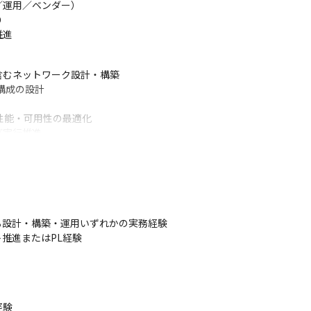
運用／ベンダー）



推進
むネットワーク設計・構築

構成の設計

性能・可用性の最適化

び実行推進
キテクチャ設計

G／CASB、SASE等の設計・導入

強化を含む内部・外部対策の実装

る運用設計

設計・構築・運用いずれかの実務経験

推進
進またはPL経験

験
