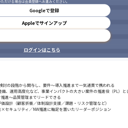
いただける場合は会員登録へお進みください。
Googleで登録
Appleでサインアップ
メールアドレスで登録
ログインはこちら
検討の段階から関与し、要件〜導入推進まで一気通貫で携われる

EM整備、運用高度化など、事業インパクトの大きい案件の推進役（PL）と
推進〜品質管理までリードできる

価設計（顧客折衝／体制設計支援／課題・リスク管理など）

進×セキュリティ／NW推進に軸足を置いたリーダーポジション