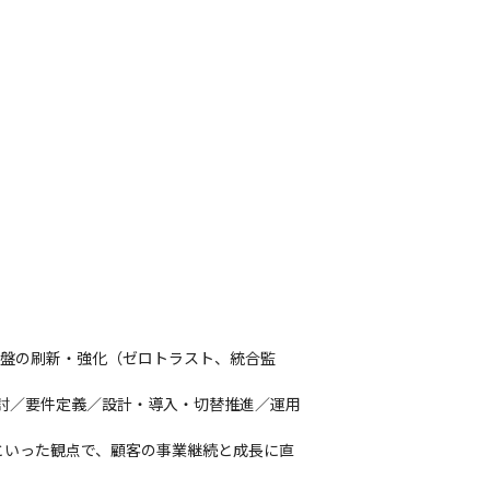
基盤の刷新・強化（ゼロトラスト、統合監
討／要件定義／設計・導入・切替推進／運用
といった観点で、顧客の事業継続と成長に直