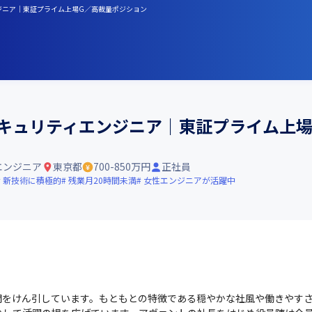
ンジニア｜東証プライム上場G／高裁量ポジション
セキュリティエンジニア｜東証プライム上
エンジニア
東京都
700-850万円
正社員
新技術に積極的
残業月20時間未満
女性エンジニアが活躍中
門をけん引しています。もともとの特徴である穏やかな社風や働きやす