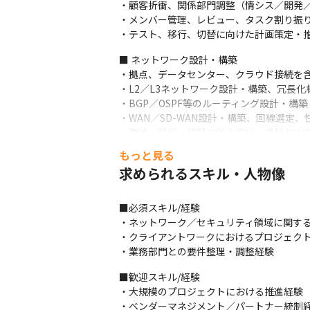
・顧客折衝、関係部門調整（情シス／開発／
・メンバー管理、レビュー、タスク割り振り
・テスト、移行、切替に向けた計画策定・
■ ネットワーク設計・構築

・拠点、データセンター、クラウド接続を含
・L2／L3ネットワーク設計・構築、冗長化
・BGP／OSPF等のルーティング設計・構築

・WAN／SD-WAN設計・構築、回線選定、
・更改、移行、切替に伴う設計・構築およ
もっと見る
■ セキュリティ設計・導入

求められるスキル・人物像
・ネットワークセキュリティを考慮したアー
・FW／UTM、WAF、IDS／IPS、EDR、SW
・セグメンテーション、アクセス制御、認証
■必須スキル/経験

・脆弱性管理、パッチ管理、ログ活用に関す
・ネットワーク／セキュリティ領域に関する
・セキュリティ施策の標準化、運用改善の
・クライアントワークにおけるプロジェクト推
・業務部門との要件整理・調整経験
■歓迎スキル/経験

・大規模のプロジェクトにおける推進経験

・ベンダーマネジメント／パートナー統制経