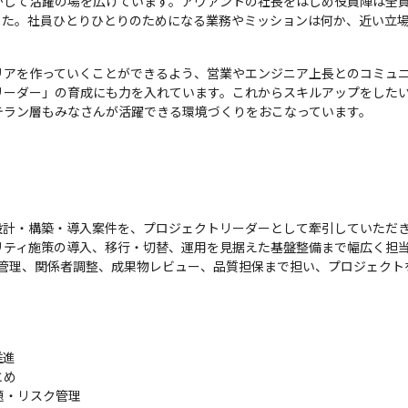
かして活躍の場を広げています。アヴァントの社長をはじめ役員陣は全
した。社員ひとりひとりのためになる業務やミッションは何か、近い立
リアを作っていくことができるよう、営業やエンジニア上長とのコミュ
リーダー」の育成にも力を入れています。これからスキルアップをした
テラン層もみなさんが活躍できる環境づくりをおこなっています。
計・構築・導入案件を、プロジェクトリーダーとして牽引していただき
リティ施策の導入、移行・切替、運用を見据えた基盤整備まで幅広く担
題管理、関係者調整、成果物レビュー、品質担保まで担い、プロジェクト
進

め

・リスク管理
