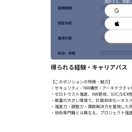
認のうえ、同意
勤務時間
想定年収
雇用形態
休日・休暇
得られる経験・キャリアパス
【このポジションの特徴・魅力】

・セキュリティ／NW構想・アーキテクチャ
・ゼロトラスト推進、NW更改、SOC/SI
・裁量の大きい環境で、計画具体化〜タスク
・推進力・調整力・課題解決力を重視した評
・技術専門職とは異なる、プロジェクト推