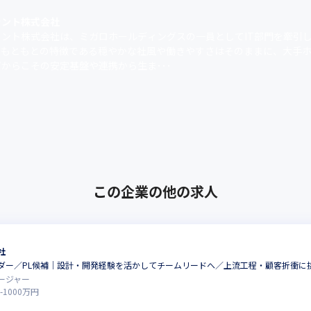
ァント株式会社
ァント株式会社は、ミガロホールディングスの一員としてIT部門を牽引
。もともとの特徴である穏やかな社風や働きやすさはそのままに、大手
からこその安定基盤や連携から生ま･･･
この企業の他の求人
社
ダー／PL候補｜設計・開発経験を活かしてチームリードへ／上流工程・顧客折衝に
ージャー
-
1000
万円