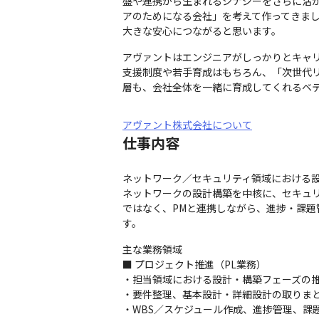
盤や連携から生まれるシナジーをさらに活
アのためになる会社」を考えて作ってきま
大きな安心につながると思います。
アヴァントはエンジニアがしっかりとキャ
支援制度や若手育成はもちろん、「次世代
層も、会社全体を一緒に育成してくれるベ
アヴァント株式会社について
仕事内容
ネットワーク／セキュリティ領域における設
ネットワークの設計構築を中核に、セキュ
ではなく、PMと連携しながら、進捗・課
す。
主な業務領域

■ プロジェクト推進（PL業務）

・担当領域における設計・構築フェーズの推
・要件整理、基本設計・詳細設計の取りまと
・WBS／スケジュール作成、進捗管理、課題