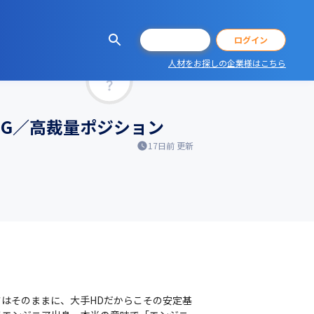
会員登録
ログイン
人材をお探しの企業様はこちら
マッチ率
場G／高裁量ポジション
17日前
更新
さはそのままに、大手HDだからこその安定基