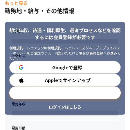
もっと見る
勤務地・給与・その他情報
想定年収、待遇・福利厚生、
選考プロセスなどを確認
勤務地
するには会員登録が必要です
利用規約
、
レバテックID利用規約
、
レバレジーズグループ・プライバシ
ーポリシー
をご確認のうえ、同意いただける場合は会員登録へお進みく
アクセス
ださい。
Googleで登録
Appleでサインアップ
勤務時間
メールアドレスで登録
想定年収
ログインはこちら
雇用形態