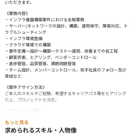
いただきます。
《業務内容》

・インフラ基盤構築案件における全般業務

・サーバー/ネットワークの設計、構築、運用保守、障害対応、ト
ラブルシューティング

・インフラ環境整備

・クラウド環境での構築

・要件定義～設計～構築～テスト～運用、改善までの各工程

・顧客折衝、ヒアリング、ベンダーコントロール

・進捗管理、品質管理、課題問題管理

・チーム設計、メンバーコントロール、若手社員のフォロー及び
育成など
《案件アサイン方法》

ご本人のスキルやご経験、希望するキャリアパス等をヒアリング
の上、プロジェクトを決定。
《プロジェクト例》

オンプレミスからクラウド(AWS)への移行案件を中心に多岐にわ
もっと見る
たるインフラ案件がございます。

求められるスキル・人物像
・サプライチェーン向けシステムクラウド移行《環境》FJcloud-V
