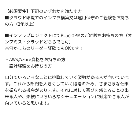
・金融系データ分析基盤構築《環境》AWS 

・コールセンターシステム基盤更改《環境》WindowsServer

【必須要件】下記のいずれかを満たす方

・公共システムネットワーク構築保守担当《環境》Juniper、
■クラウド環境でのインフラ構築又は運用保守のご経験をお持ち
Barracuda、Cisco、DELL

の方（2年以上）
・製造業システムネットワーク更改《環境》NEC L2、L3、無線コ
ントローラ、AP、Soliton認証サーバ

■インフラプロジェクトにてPL又はPMのご経験をお持ちの方（オ
・地方自治体向けNW機器リプレイス案件《環境》Cisco機器
ンプミス・クラウドどちらでも可）

※何かしらのリーダー経験でもOKです！
・AWS/Azure資格をお持ちの方

・設計経験をお持ちの方
自分でいろいろなことに挑戦していく姿勢がある人が向いていま
す。これから部門を大きくしていく段階のため、さまざまな仕事
を振られる機会があります。それに対して喜びを感じることの出
来る人や、柔軟にいろいろなシチュエーションに対応できる人が
向いていると思います。