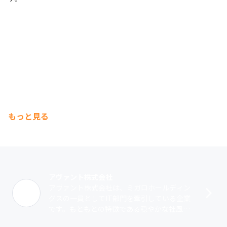
もっと見る
アヴァント株式会社
アヴァント株式会社は、ミガロホールディン
グスの一員としてIT部門を牽引している企業
です。もともとの特徴である穏やかな社風や
働きやすさはそのままに、大手ホールディン