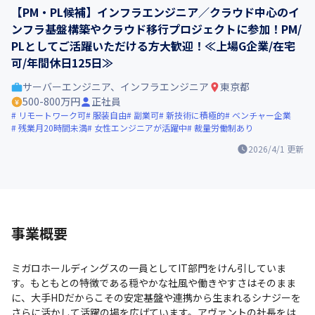
【PM・PL候補】インフラエンジニア／クラウド中心のイ
ンフラ基盤構築やクラウド移行プロジェクトに参加！PM/
PLとしてご活躍いただける方大歓迎！≪上場G企業/在宅
可/年間休日125日≫
サーバーエンジニア、インフラエンジニア
東京都
500-800万円
正社員
リモートワーク可
服装自由
副業可
新技術に積極的
ベンチャー企業
残業月20時間未満
女性エンジニアが活躍中
裁量労働制あり
2026/4/1
更新
事業概要
ミガロホールディングスの一員としてIT部門をけん引していま
す。もともとの特徴である穏やかな社風や働きやすさはそのまま
に、大手HDだからこその安定基盤や連携から生まれるシナジーを
さらに活かして活躍の場を広げています。アヴァントの社長をは