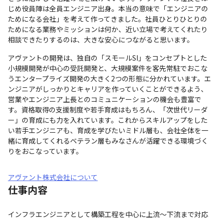
じめ役員陣は全員エンジニア出身。本当の意味で「エンジニアの
ためになる会社」を考えて作ってきました。社員ひとりひとりの
ためになる業務やミッションは何か、近い立場で考えてくれたり
相談できたりするのは、大きな安心につながると思います。
アヴァントの開発は、独自の「スモールSI」をコンセプトとした
小規模開発が中心の受託開発と、大規模案件を客先常駐でおこな
うエンタープライズ開発の大きく2つの形態に分かれています。エ
ンジニアがしっかりとキャリアを作っていくことができるよう、
営業やエンジニア上長とのコミュニケーションの機会も豊富で
す。資格取得の支援制度や若手育成はもちろん、「次世代リーダ
ー」の育成にも力を入れています。これからスキルアップをした
い若手エンジニアも、育成を学びたいミドル層も、会社全体を一
緒に育成してくれるベテラン層もみなさんが活躍できる環境づく
りをおこなっています。
アヴァント株式会社について
仕事内容
インフラエンジニアとして構築工程を中心に上流～下流まで対応