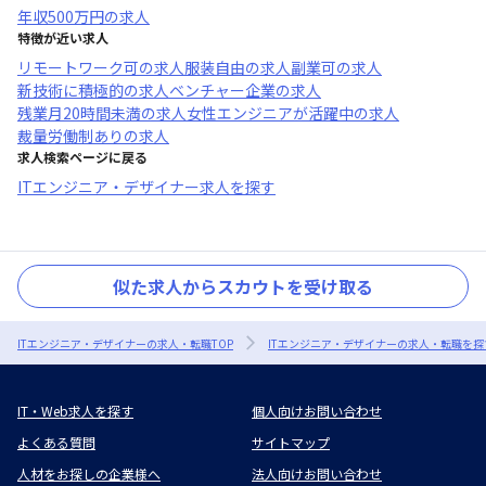
年収
500万円
の求人
特徴が近い求人
リモートワーク可
の求人
服装自由
の求人
副業可
の求人
新技術に積極的
の求人
ベンチャー企業
の求人
残業月20時間未満
の求人
女性エンジニアが活躍中
の求人
裁量労働制あり
の求人
求人検索ページに戻る
ITエンジニア・デザイナー求人を探す
似た求人からスカウトを受け取る
ITエンジニア・デザイナーの求人・転職TOP
ITエンジニア・デザイナーの求人・転職を探
IT・Web求人を探す
個人向けお問い合わせ
よくある質問
サイトマップ
人材をお探しの企業様へ
法人向けお問い合わせ