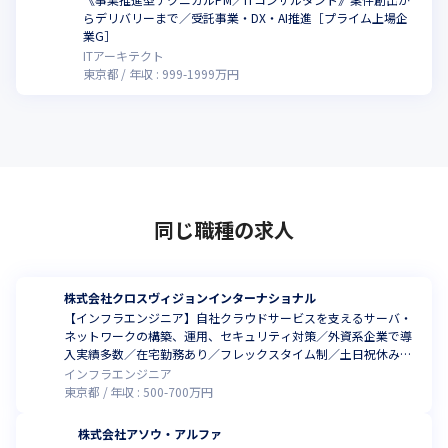
らデリバリーまで／受託事業・DX・AI推進［プライム上場企
業G］
ITアーキテクト
東京都
年収 :
999
-
1999
万円
同じ職種の求人
株式会社クロスヴィジョンインターナショナル
【インフラエンジニア】自社クラウドサービスを支えるサーバ・
ネットワークの構築、運用、セキュリティ対策／外資系企業で導
入実績多数／在宅勤務あり／フレックスタイム制／土日祝休み／
転勤なし
インフラエンジニア
東京都
年収 :
500
-
700
万円
株式会社アソウ・アルファ