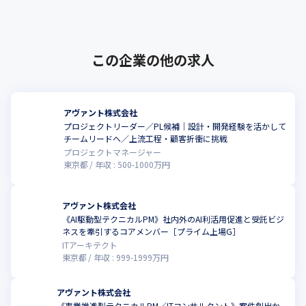
グスだからこその安定基盤や連携から生ま･･･
この企業の他の求人
アヴァント株式会社
プロジェクトリーダー／PL候補｜設計・開発経験を活かして
チームリードへ／上流工程・顧客折衝に挑戦
プロジェクトマネージャー
東京都
年収 :
500
-
1000
万円
アヴァント株式会社
《AI駆動型テクニカルPM》社内外のAI利活用促進と受託ビジ
ネスを牽引するコアメンバー［プライム上場G］
ITアーキテクト
東京都
年収 :
999
-
1999
万円
アヴァント株式会社
《事業推進型テクニカルPM／ITコンサルタント》案件創出か