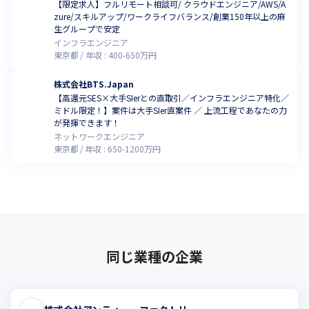
【限定求人】フルリモート相談可/ クラウドエンジニア/AWS/A
zure/スキルアップ/ワークライフバランス/創業150年以上の麻
生グループで安定
インフラエンジニア
東京都
年収 :
400
-
650
万円
株式会社BTS.Japan
【高還元SES×大手SIerとの直取引／インフラエンジニア特化／
ミドル限定！】案件は大手SIer直案件 ／ 上流工程であなたの力
が発揮できます！
ネットワークエンジニア
東京都
年収 :
650
-
1200
万円
同じ業種の企業