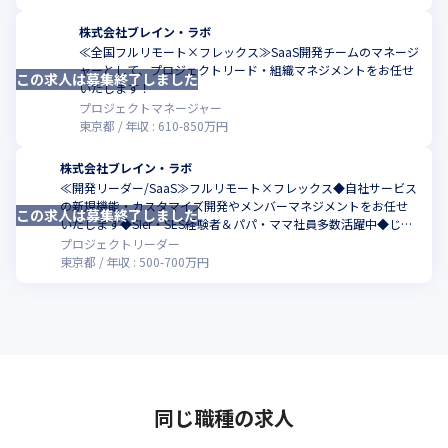
株式会社ブレイン・ラボ
≪全国フルリモート×フレックス≫SaaS開発チームのマネージ
ャーとして、プロジェクトリード・組織マネジメントをお任せ
この求人は募集終了しました
こ
いたします！
プロジェクトマネージャー
東京都
年収 :
610
-
850
万円
株式会社ブレイン・ラボ
≪開発リーダー/SaaS≫フルリモート×フレックス◆自社サービス
の新規機能・カスタマイズ開発やメンバーマネジメントをお任せ
この求人は募集終了しました
こ
いたします◆SIer・SES経験者＆パパ・ママ社員多数活躍中◆じげ
んグループ(東証プライム市場上場)
プロジェクトリーダー
東京都
年収 :
500
-
700
万円
同じ職種の求人