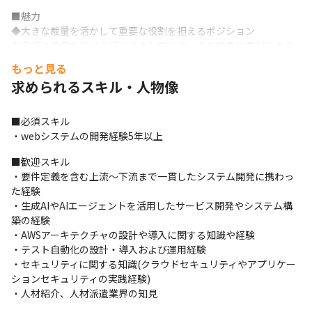
■魅力

◆大きな裁量を活かして重要な役割を担えるポジション

お客様に価値を届けるプロダクト作りや、その成長に貢献できる
ポジションです。

もっと見る
広い裁量でプロジェクトの中核を担う存在として、チームと協力
求められるスキル・人物像
して成果を創り上げる充実感を味わえます。
◆フルリモート・フレックスで自由な働き方の実現と従業員のウ
■必須スキル

ェルビーイングを重視

・webシステムの開発経験5年以上
チームによって始業時間はある程度決まっていますが、一日を通
しての弊社エンジニアの働き方や業務の進め方には柔軟性があり
■歓迎スキル

ます。

・要件定義を含む上流～下流まで一貫したシステム開発に携わっ
正社員およびパートナーも含めてエンジニアは原則フルリモート
た経験

で働いており、

・生成AIやAIエージェントを活用したサービス開発やシステム構
SlackでのコミュニケーションやWEB会議を活用しながら大阪や富
築の経験

山、北海道など全国各地からの勤務を実現しています。

・AWSアーキテクチャの設計や導入に関する知識や経験

従業員のウェルビーイングを重視した社内制度も改善を続けてお
・テスト自動化の設計・導入および運用経験

り、プライベートも大切にしながら仕事ができる環境を全社で作
・セキュリティに関する知識(クラウドセキュリティやアプリケー
っています。
ションセキュリティの実践経験)

・人材紹介、人材派遣業界の知見
◆新しい技術や役割に挑戦できる挑戦的な環境
