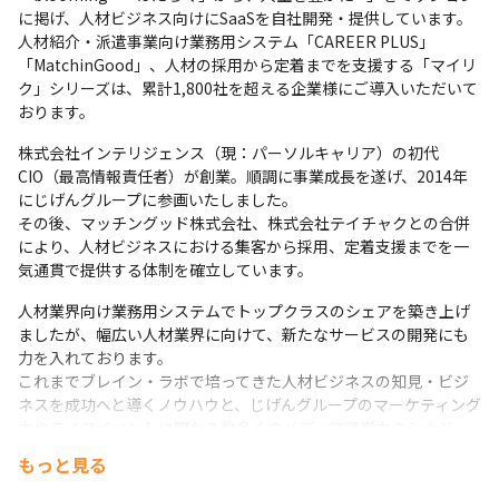
に掲げ、人材ビジネス向けにSaaSを自社開発・提供しています。

人材紹介・派遣事業向け業務用システム「CAREER PLUS」
「MatchinGood」、人材の採用から定着までを支援する「マイリ
ク」シリーズは、累計1,800社を超える企業様にご導入いただいて
おります。
株式会社インテリジェンス（現：パーソルキャリア）の初代
CIO（最高情報責任者）が創業。順調に事業成長を遂げ、2014年
にじげんグループに参画いたしました。

その後、マッチングッド株式会社、株式会社テイチャクとの合併
により、人材ビジネスにおける集客から採用、定着支援までを一
気通貫で提供する体制を確立しています。
人材業界向け業務用システムでトップクラスのシェアを築き上げ
ましたが、幅広い人材業界に向けて、新たなサービスの開発にも
力を入れております。

これまでブレイン・ラボで培ってきた人材ビジネスの知見・ビジ
ネスを成功へと導くノウハウと、じげんグループのマーケティング
力やライフイベントに関わる数多くのメディア運営力のシナジー
を生むことで、更なる飛躍を目指し、今後も「人材」「IT」をキ
もっと見る
ーワードに事業を加速させていきます。