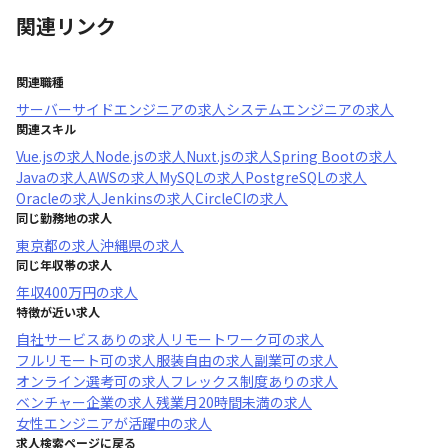
関連リンク
関連職種
サーバーサイドエンジニア
の求人
システムエンジニア
の求人
関連スキル
Vue.js
の求人
Node.js
の求人
Nuxt.js
の求人
Spring Boot
の求人
Java
の求人
AWS
の求人
MySQL
の求人
PostgreSQL
の求人
Oracle
の求人
Jenkins
の求人
CircleCI
の求人
同じ勤務地の求人
東京都
の求人
沖縄県
の求人
同じ年収帯の求人
年収
400万円
の求人
特徴が近い求人
自社サービスあり
の求人
リモートワーク可
の求人
フルリモート可
の求人
服装自由
の求人
副業可
の求人
オンライン選考可
の求人
フレックス制度あり
の求人
ベンチャー企業
の求人
残業月20時間未満
の求人
女性エンジニアが活躍中
の求人
求人検索ページに戻る