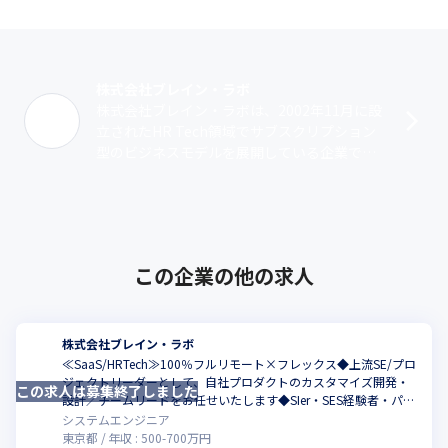
株式会社ブレイン・ラボ
株式会社ブレイン・ラボは、2002年11月に設
立されたHR Tech領域でサブスクリプション
型のビジネスモデルを展開している企業で
す。当社で展開しているサービスは、クラウ
ド型業務基幹システムと人材業界･･･
この企業の他の求人
株式会社ブレイン・ラボ
≪SaaS/HRTech≫100％フルリモート×フレックス◆上流SE/プロ
ジェクトリーダーとして、自社プロダクトのカスタマイズ開発・
この求人は募集終了しました
こ
設計／チームリードをお任せいたします◆SIer・SES経験者・パパ
ママ社員多数活躍中！
システムエンジニア
東京都
年収 :
500
-
700
万円