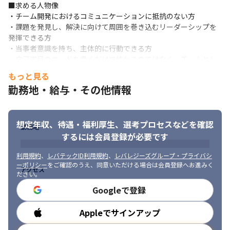
自社サービスにおける広い裁量と役割を持つため、新しい技術ス
■求める人物像

タックやツール(※)へのチャレンジなど、

・チーム開発におけるコミュニケーションに抵抗のない方

企画から提案、開発・製造・デザイン・保守運用の全ての工程に
・課題を発見し、解決に向けて周囲を巻き込むリーダーシップを
携わることが可能です。

発揮できる方

これにより、自身のスキルを活かして成長し、より高度なキャリ
・当事者意識を持ち、主体的に行動できる方

アパスを描ける環境です。

・自己満足のコードを書くだけで終わるのではなく、チームとし
※直近ではMiroによるコミュニケーション効率化、GitHub 
て、会社としての価値提供を考え、顧客・サービスを主語にでき
もっと見る
Copilotによるコーディング支援、MagicPodによるテスト自動化
る視座をお持ちの方　

勤務地・給与・その他情報
などを導入しています。
・生成AIを活用した幅広い技術領域(生成AI、AIエージェントなど)
への意欲をお持ちの方

■開発環境

　※入社時点で本領域の実務経験がなくとも継続的な情報のキャ
・言語：Java, Javascript, VBS (classicASP), Vue.js, Nuxt.js, 
想定年収、待遇・福利厚生、
選考プロセスなどを確認
ッチアップを進められている方
勤務地
Node.js, Spring Framework, SQL, etc.

するには会員登録が必要です
・データベース：Oracle, PostgreSQL, Redis

・インフラ：AWSアーキテクチャ (EC2, RDS, S3, Lambda, ECS, 
利用規約
、
レバテックID利用規約
、
レバレジーズグループ・プライバシ
SQS, CloudWatch, Elasticsearch , Kibana, etc. )

ーポリシー
をご確認のうえ、同意いただける場合は会員登録へお進みく
アクセス
・CI/CD：Jenkins, CodeBuild, etc.

ださい。
・テスト自動化：MagicPod

Googleで登録
・ツール：Backlog, Slack, Miro, GitHub, GitHub Copilot, AWS 
CodeCommit, etc.

Appleでサインアップ
勤務時間
・開発端末：WindowsノートPC＋FHDディスプレイ

・チーム編成：2名～6名ほどのエンジニアで1チームを編成