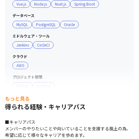
Vue.js
Node.js
Nuxt.js
Spring Boot
データベース
MySQL
PostgreSQL
Oracle
ミドルウェア・ツール
Jenkins
CircleCI
クラウド
AWS
プロジェクト管理
GitHub
Backlog
もっと見る
コミュニケーションツール
得られる経験・キャリアパス
Slack
支給PC
■キャリアパス

Windows
メンバーのやりたいことや向いていることを支援する風土の為、
希望に応じて様々なキャリアを歩めます。
