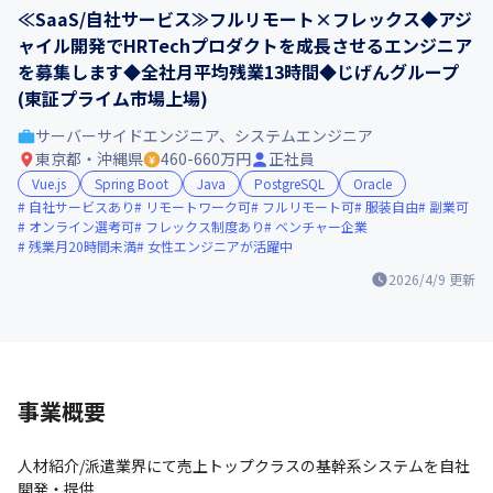
≪SaaS/自社サービス≫フルリモート×フレックス◆アジ
ャイル開発でHRTechプロダクトを成長させるエンジニア
を募集します◆全社月平均残業13時間◆じげんグループ
(東証プライム市場上場)
サーバーサイドエンジニア、システムエンジニア
東京都・沖縄県
460-660万円
正社員
Vue.js
Spring Boot
Java
PostgreSQL
Oracle
自社サービスあり
リモートワーク可
フルリモート可
服装自由
副業可
オンライン選考可
フレックス制度あり
ベンチャー企業
残業月20時間未満
女性エンジニアが活躍中
2026/4/9
更新
事業概要
人材紹介/派遣業界にて売上トップクラスの基幹系システムを自社
開発・提供