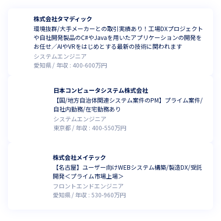
株式会社タマディック
環境抜群/大手メーカーとの取引実績あり！工場DXプロジェクト
や自社開発製品のC#やJavaを用いたアプリケーションの開発を
お任せ／AIやVRをはじめとする最新の技術に関われます
システムエンジニア
愛知県
年収 :
400
-
600
万円
日本コンピュータシステム株式会社
【国/地方自治体関連システム案件のPM】プライム案件/
自社内勤務/在宅勤務あり
システムエンジニア
東京都
年収 :
400
-
550
万円
株式会社メイテック
【名古屋】ユーザー向けWEBシステム構築/製造DX/受託
開発＜プライム市場上場＞
フロントエンドエンジニア
愛知県
年収 :
530
-
960
万円