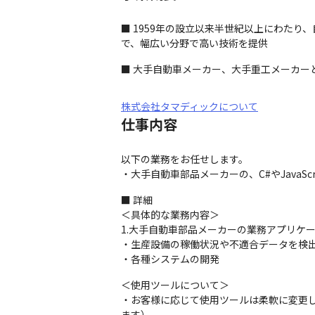
■ 1959年の設立以来半世紀以上にわた
で、幅広い分野で高い技術を提供
■ 大手自動車メーカー、大手重工メーカー
株式会社タマディックについて
仕事内容
以下の業務をお任せします。

・大手自動車部品メーカーの、C#やJavaSc
■ 詳細

＜具体的な業務内容＞

1.大手自動車部品メーカーの業務アプリケー
・生産設備の稼働状況や不適合データを検出
・各種システムの開発
＜使用ツールについて＞

・お客様に応じて使用ツールは柔軟に変更し
ます）
