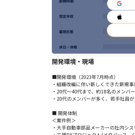
勤務時間
想定年収
雇用形態
休日・休暇
開発環境・現場
■開発環境（2023年7月時点）

・組織改編に伴い新しくできた新規事
・20代～40代まで、約18名のメンバ
・20代のメンバーが多く、若手社員が
■ 開発体制

＜案件例＞

・大手自動車部品メーカーの社内システ
・工場DXプロジェクト(メタバース、