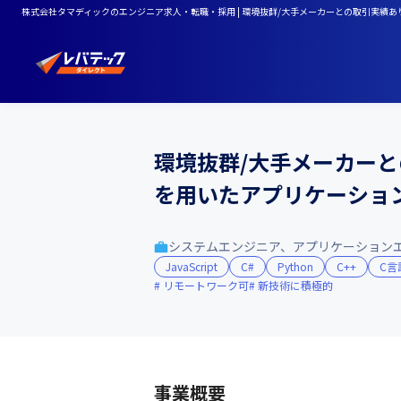
株式会社タマディックのエンジニア求人・転職・採用 | 環境抜群/大手メーカーとの取引実績あ
環境抜群/大手メーカーと
を用いたアプリケーション
システムエンジニア、アプリケーション
JavaScript
C#
Python
C++
C言
リモートワーク可
新技術に積極的
事業概要