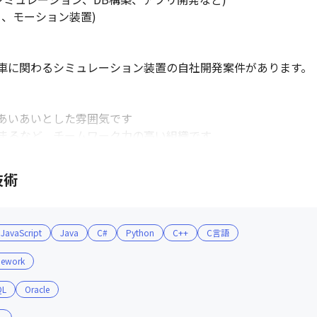
、モーション装置)

車に関わるシミュレーション装置の自社開発案件があります。

あいあいとした雰囲気です

まるなど、チームワーク力の高い組織です
技術
JavaScript
Java
C#
Python
C++
C言語
mework
QL
Oracle