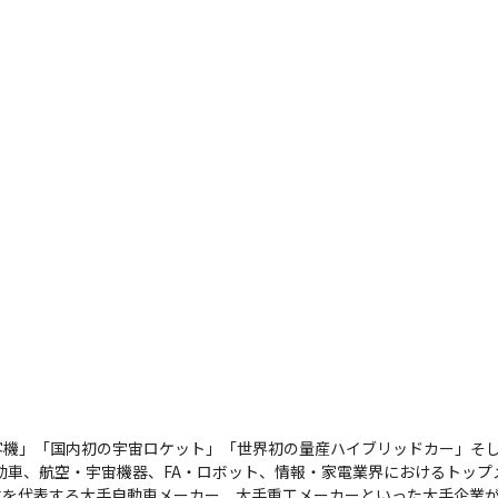
客機」「国内初の宇宙ロケット」「世界初の量産ハイブリッドカー」そ
自動車、航空・宇宙機器、FA・ロボット、情報・家電業界におけるトッ
を代表する大手自動車メーカー、大手重工メーカーといった大手企業が