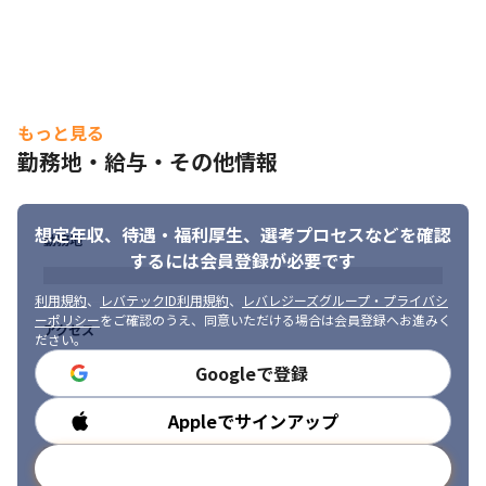
もっと見る
勤務地・給与・その他情報
想定年収、待遇・福利厚生、
選考プロセスなどを確認
勤務地
するには会員登録が必要です
利用規約
、
レバテックID利用規約
、
レバレジーズグループ・プライバシ
ーポリシー
をご確認のうえ、同意いただける場合は会員登録へお進みく
アクセス
ださい。
Googleで登録
Appleでサインアップ
勤務時間
メールアドレスで登録