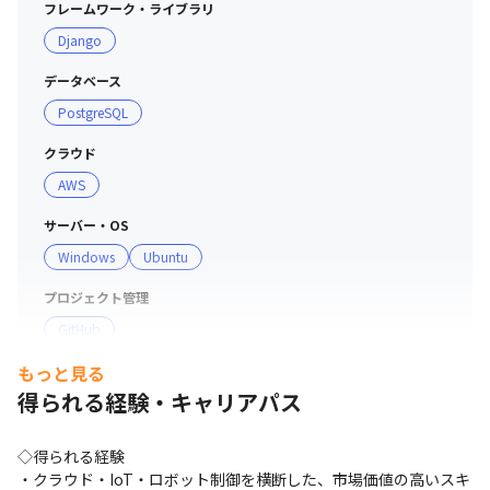
フレームワーク・ライブラリ
Django
データベース
PostgreSQL
クラウド
AWS
サーバー・OS
Windows
Ubuntu
プロジェクト管理
GitHub
もっと見る
その他
得られる経験・キャリアパス
Raspberry Pi
◇得られる経験

・クラウド・IoT・ロボット制御を横断した、市場価値の高いスキ