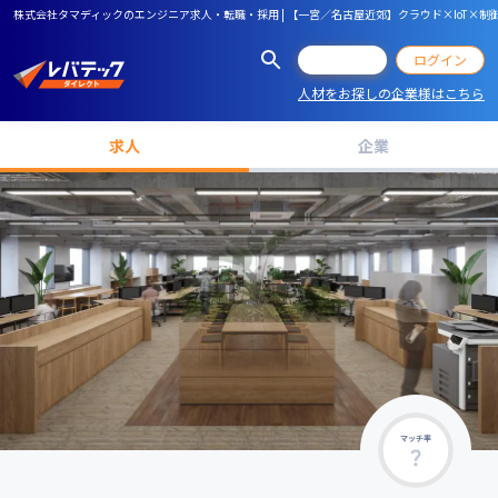
株式会社タマディックのエンジニア求人・転職・採用 | 【一宮／名古屋近郊】クラウド×IoT×
会員登録
ログイン
人材をお探しの企業様はこちら
求人
企業
マッチ率