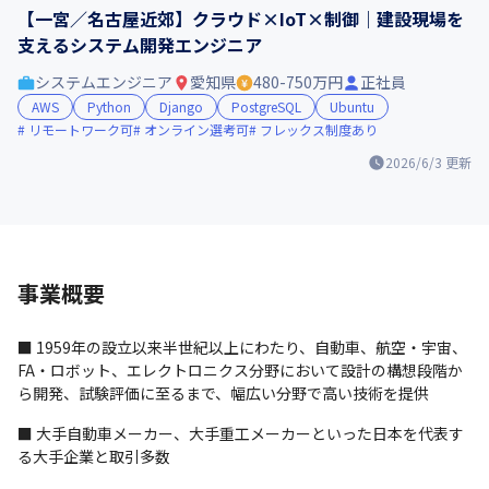
【一宮／名古屋近郊】クラウド×IoT×制御｜建設現場を
支えるシステム開発エンジニア
システムエンジニア
愛知県
480-750万円
正社員
AWS
Python
Django
PostgreSQL
Ubuntu
リモートワーク可
オンライン選考可
フレックス制度あり
2026/6/3
更新
事業概要
■ 1959年の設立以来半世紀以上にわたり、自動車、航空・宇宙、
FA・ロボット、エレクトロニクス分野において設計の構想段階か
ら開発、試験評価に至るまで、幅広い分野で高い技術を提供
■ 大手自動車メーカー、大手重工メーカーといった日本を代表す
る大手企業と取引多数