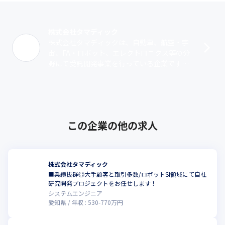
株式会社タマディック
株式会社タマディックは、自動車、航空・宇
宙、FA・ロボット、エレクトロニクス等の分
野にて受託開発事業を行っている企業です。
さらに、研究段階のプロジェクトとして、自
動車に関わるシミュレーション装置の自社･･･
この企業の他の求人
株式会社タマディック
■業績抜群◎大手顧客と取引多数/ロボットSI領域にて自社
研究開発プロジェクトをお任せします！
システムエンジニア
愛知県
年収 :
530
-
770
万円