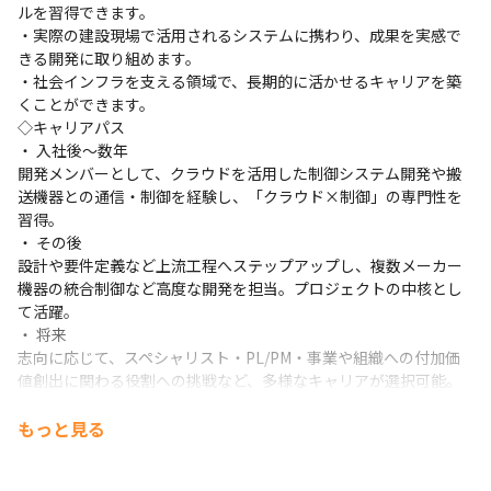
ルを習得できます。

・実際の建設現場で活用されるシステムに携わり、成果を実感で
きる開発に取り組めます。

・社会インフラを支える領域で、長期的に活かせるキャリアを築
くことができます。

◇キャリアパス

・ 入社後〜数年

開発メンバーとして、クラウドを活用した制御システム開発や搬
送機器との通信・制御を経験し、「クラウド×制御」の専門性を
習得。

・ その後

設計や要件定義など上流工程へステップアップし、複数メーカー
機器の統合制御など高度な開発を担当。プロジェクトの中核とし
て活躍。

・ 将来

志向に応じて、スペシャリスト・PL/PM・事業や組織への付加価
値創出に関わる役割への挑戦など、多様なキャリアが選択可能。
もっと見る