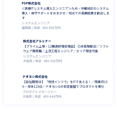
PSP株式会社
＜医療ITシステム導入エンジニア＞九州・沖縄地区のシステム
導入・保守サポートをおまかせ／地元での長期就業を歓迎しま
す
システムエンジニア
福岡県
年収 :
450
-
800
万円
株式会社アルトナー
【プライム上場・12期連続増収増益】 ◎未経験歓迎／ソフト
ウェア開発職／上流工程エンジニア／エリア限定可能
システムエンジニア
大阪府
年収 :
400
-
500
万円
ナオヨシ株式会社
【自社開発SE】「物流インフラ」をITで支える！／残業月15
h・年休125日／ナオヨシGの安定基盤でプロダクトを牽引
プロダクトマネージャー
大阪府
年収 :
490
-
644
万円