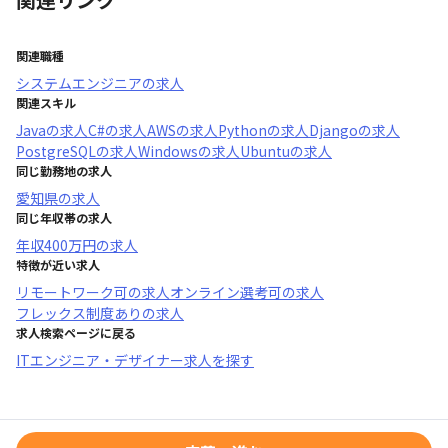
関連職種
システムエンジニア
の求人
関連スキル
Java
の求人
C#
の求人
AWS
の求人
Python
の求人
Django
の求人
PostgreSQL
の求人
Windows
の求人
Ubuntu
の求人
同じ勤務地の求人
愛知県
の求人
同じ年収帯の求人
年収
400万円
の求人
特徴が近い求人
リモートワーク可
の求人
オンライン選考可
の求人
フレックス制度あり
の求人
求人検索ページに戻る
ITエンジニア・デザイナー求人を探す