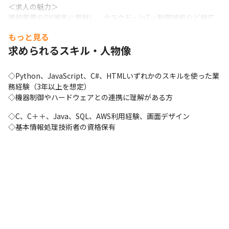
＜求人の魅力＞

建設業界のDX推進に貢献し、クラウド・IoT・制御技術など幅広
い分野を横断する開発経験を積みながら、自動搬送機器の導入で
もっと見る
社会インフラを支え、実際の現場で自分の成果を実感できる仕事
求められるスキル・人物像
です。また、2026年3月、一宮駅付近に新たなオフィスがオープ
ン。実際にロボットを動かせる専用スペースや、サウナやジムも
完備。“働きやすさ”と“健康”の両立を追求した環境です。
◇Python、JavaScript、C#、HTMLいずれかのスキルを使った業
務経験（3年以上を想定）

◇機器制御やハードウェアとの連携に理解がある方
◇C、C＋＋、Java、SQL、AWS利用経験、画面デザイン

◇基本情報処理技術者の資格保有