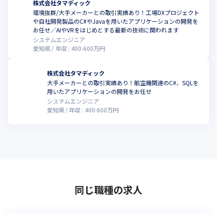
株式会社タマディック
環境抜群/大手メーカーとの取引実績あり！工場DXプロジェクト
や自社開発製品のC#やJavaを用いたアプリケーションの開発を
お任せ／AIやVRをはじめとする最新の技術に関われます
システムエンジニア
愛知県
年収 :
400
-
600
万円
株式会社タマディック
大手メーカーとの取引実績あり！航空機関連のC#、SQLを
用いたアプリケーションの開発をお任せ
システムエンジニア
愛知県
年収 :
400
-
600
万円
同じ職種の求人