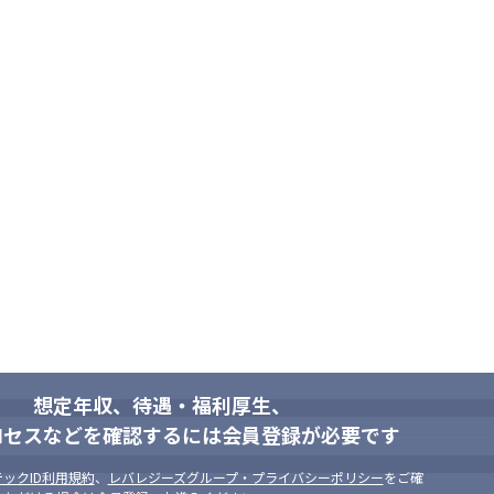
】

を吸収し続けたい」「幅広い業界の現場を体験してみたい」エンジニア
上の大手クライアントとのお付き合いから、豊富な案件であなたの希望を叶
境です。課長をはじめとした管理者もエンジニア出身なので、エンジニ
。
,000円～50,000円）

0円

7000円

円

など
想定年収、待遇・福利厚生、
ロセスなどを確認するには会員登録が必要です
ックID利用規約
、
レバレジーズグループ・プライバシーポリシー
をご確