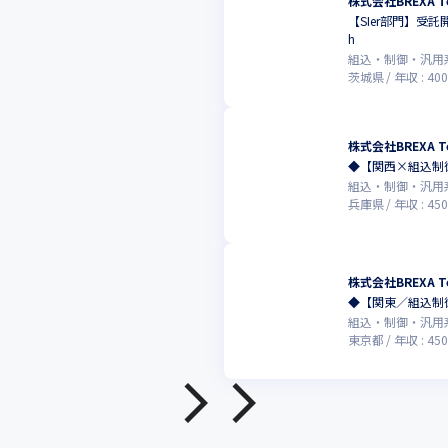
株式会社BREXA Te
【SIer部門】受
h
組込・制御・汎用
茨城県
年収 :
400
株式会社BREXA Te
◆【関西×組込制
組込・制御・汎用
兵庫県
年収 :
450
株式会社BREXA Te
◆【関東／組込制
組込・制御・汎用
東京都
年収 :
450