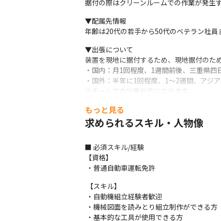
据付の際はクリーンルームでの作業が発生
▼配属先情報

年齢は20代の若手から50代のベテラン社
▼出張について

装置を現地に据付するため、現地据付のため
・国内：月1回程度、1週間前後、三重県四
・国外：半年に1回程度、1～2週間、アジア
※チームでの出張対応になります。

※海外出張については、業務に慣れた後にチー
もっと見る
★出張手当あり（国内外対象）
求められるスキル・人物像
▼キャリアパス

まずは生産工程の組立を担当いただき、

■ 必須スキル/経験

ゆくゆくは改善業務や生産管理、リーダー
【資格】

 ・普通自動車運転免許
【当社について】

日本のモノづくりを支える各業界の大手メー
 【スキル】

ます。

 ・自動機組立経験者歓迎

取引実績も半導体、自動車、電子部品の大手
 ・機械図面を読みとり組立制作ができる方

入社後もご自身のキャリアビジョンに合わ
 ・基本的な工具が使用できる方