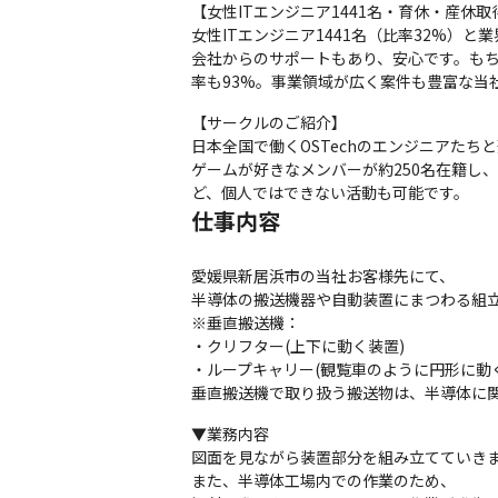
【女性ITエンジニア1441名・育休・産休取得
女性ITエンジニア1441名（比率32%
会社からのサポートもあり、安心です。もち
率も93%。事業領域が広く案件も豊富な当
【サークルのご紹介】

日本全国で働くOSTechのエンジニアたちと繋
ゲームが好きなメンバーが約250名在籍し
ど、個人ではできない活動も可能です。
仕事内容
愛媛県新居浜市の当社お客様先にて、

半導体の搬送機器や自動装置にまつわる組立
※垂直搬送機：

・クリフター(上下に動く装置)

・ループキャリー(観覧車のように円形に動く
垂直搬送機で取り扱う搬送物は、半導体に
▼業務内容

図面を見ながら装置部分を組み立てていきま
また、半導体工場内での作業のため、
