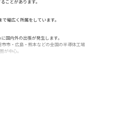
することがあります。
員まで幅広く所属をしています。
に国内外の出張が発生します。

日市市・広島・熊本などの全国の半導体工場

圏が中心。

ム(通訳あり)で対応となります。

業務にも携わっていただく機会があります。
カーや有名IT企業へ電動化（EV）、自動運転、コネクテッド技術、Io
メーカーなど多岐にわたるため、

せてご経験の幅を広げていくことができる環境です。