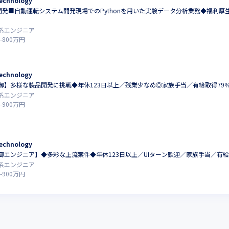
chnology
託開発■自動運転システム開発現場でのPythonを用いた実験データ分析業務◆福利厚
系エンジニア
-
800
万円
chnology
御】多様な製品開発に挑戦◆年休123日以上／残業少なめ◎家族手当／有給取得79
系エンジニア
-
900
万円
chnology
御エンジニア】◆多彩な上流案件◆年休123日以上／UIターン歓迎／家族手当／有給
系エンジニア
-
900
万円