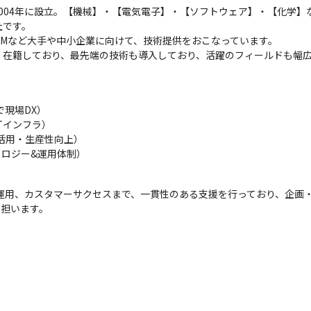
004年に設立。【機械】・【電気電子】・【ソフトウェア】・【化学】
です。

t・IBMなど大手や中小企業に向けて、技術提供をおこなっています。

日現在）在籍しており、最先端の技術も導入しており、活躍のフィールドも
現場DX）

インフラ）

活用・生産性向上）

ロジー&運用体制）
番運用、カスタマーサクセスまで、一貫性のある支援を行っており、企画
を担います。