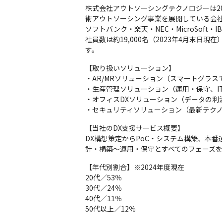
株式会社アウトソーシングテクノロジーは2
術アウトソーシング事業を展開している会社
ソフトバンク・楽天・NEC・MicroSof
社員数は約19,000名（2023年4月末
す。
【取り扱いソリューション】

・AR/MRソリューション（スマートグラスで
・生産管理ソリューション（運用・保守、IT
・オフィスDXソリューション（データの利
・セキュリティソリューション（最新テクノ
【当社のDX支援サービス概要】

DX構想策定からPoC・システム構築、本
計・構築～運用・保守とすべてのフェーズ
【年代別割合】※2024年度現在

20代／53％

30代／24％

40代／11％

50代以上／12％