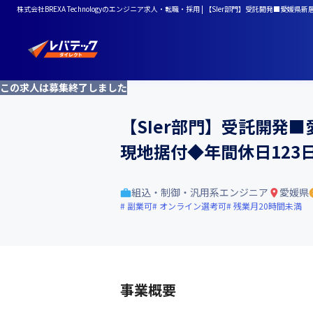
株式会社BREXA Technologyのエンジニア求人・転職・採用 | 【SIer部門】受託開発
この求人は募集終了しました
【SIer部門】受託開発
現地据付◆年間休日123
組込・制御・汎用系エンジニア
愛媛県
副業可
オンライン選考可
残業月20時間未満
事業概要