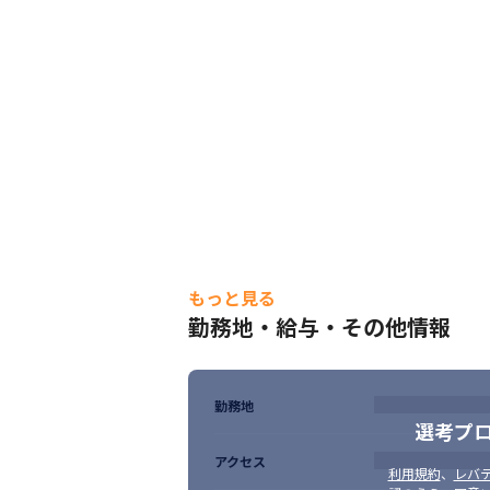
【豊富な案件で多様なキャリアを選択できる
「この技術を極めたい」「常に新しい知識
れ想いがあるはず。当社では、4,000社以
点）。
【エンジニア出身者へ直接相談可能】

叶えたいエンジニア像を着実に目指せる環
サポートを受けながらご活躍いただけます
【キャリア支援】

資格取得支援制度…受験費用負担、祝い金あり（5
・プロジェクトマネージャ試験（PM）：3600
・Sales Force 認定アドミニストレーター：2
もっと見る
・Python エンジニア認定基礎試験：16000
勤務地・給与・その他情報
・PHP技術者認定試験上級：27000円

・Rails技術者認定試験：22000円

・ITサービスマネージャ試験：36000円…
勤務地
選考プ
アクセス
利用規約
、
レバテ