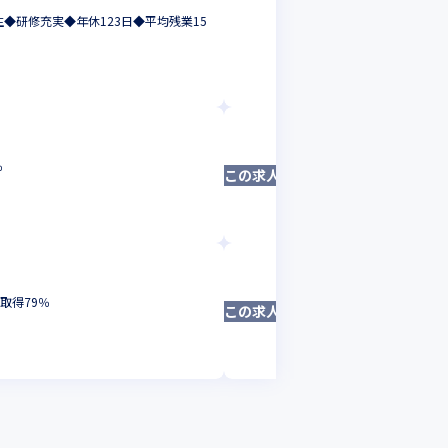
株式会社BREXA Te
生◆研修充実◆年休123日◆平均残業15
◆【自動運転×地
組込・制御・汎用
東京都
年収 :
400
株式会社BREXA Te
％
【SIer部門】受託開
この求人は募集終了しました
組込・制御・汎用
茨城県
年収 :
600
株式会社BREXA Tec
【SIer部門】【メ
取得79％
この求人は募集終了しました
グでトップクラス
組込・制御・汎用系
東京都
年収 :
380
-
6