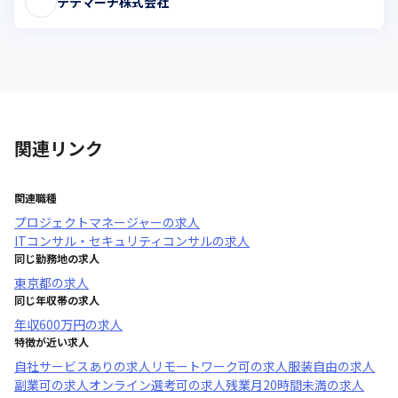
テテマーチ株式会社
関連リンク
関連職種
プロジェクトマネージャー
の求人
ITコンサル・セキュリティコンサル
の求人
同じ勤務地の求人
東京都
の求人
同じ年収帯の求人
年収
600万円
の求人
特徴が近い求人
自社サービスあり
の求人
リモートワーク可
の求人
服装自由
の求人
副業可
の求人
オンライン選考可
の求人
残業月20時間未満
の求人