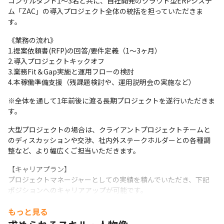
コンサルタント1～3名と共に、自社開発のクラウド型ERPシステ
ム「ZAC」の導入プロジェクト全体の統括を担っていただきま
す。　
《業務の流れ》

1.提案依頼書(RFP)の回答/要件定義（1～3ヶ月）

2.導入プロジェクトキックオフ

3.業務Fit＆Gap実施と運用フローの検討

4.本稼働準備支援（残課題検討や、運用説明会の実施など）
※全体を通して1年前後に渡る長期プロジェクトを遂行いただきま
す。
大型プロジェクトの場合は、クライアントプロジェクトチームと
のディスカッションや交渉、社内外ステークホルダーとの各種調
整など、より幅広くご担当いただきます。
【キャリアプラン】

プロジェクトマネージャーとしての実績を積んでいただき、下記
ポジションへのキャリアアップが可能です。

◎シニアプロジェクトマネージャー

もっと見る
◎管理会計/業務改善コンサルタント

◎PMO
