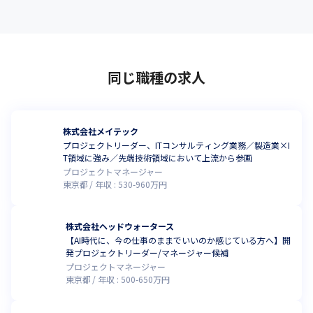
同じ職種の求人
株式会社メイテック
プロジェクトリーダー、ITコンサルティング業務／製造業×I
T領域に強み／先端技術領域において上流から参画
プロジェクトマネージャー
東京都
年収 :
530
-
960
万円
株式会社ヘッドウォータース
【AI時代に、今の仕事のままでいいのか感じている方へ】開
発プロジェクトリーダー/マネージャー候補
プロジェクトマネージャー
東京都
年収 :
500
-
650
万円