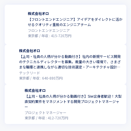
株式会社オロ
【フロントエンドエンジニア】アイデアをダイレクトに活か
せるクオリティ重視のエンジニアチーム
フロントエンドエンジニア
東京都
年収 :
415
-
720
万円
株式会社オロ
【上司・社員の人柄が分かる動画付き】社内の新規サービス開発
のテクニカルディレクターを募集。裁量の大きい環境で、さまざ
まな職種と連携しながら適切な技術選定・アーキテクチャ設計を
お任せ
テックリード
東京都
年収 :
640
-
880
万円
株式会社オロ
【上司・社員の人柄が分かる動画付き】SIer出身者歓迎！大型
直契約案件をマネジメントする開発プロジェクトマネージャ
ー
プロジェクトマネージャー
東京都
年収 :
412
-
720
万円