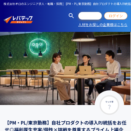
株式会社オロのエンジニア求人・転職・採用 | 【PM・PL/東京勤務】自社プロダクトの導入PJ
会員登録
ログイン
人材をお探しの企業様はこちら
マッチ率
【PM・PL/東京勤務】自社プロダクトの導入PJ統括をお任
せ◎福利厚生充実/個性×挑戦を尊重するプライム上場企