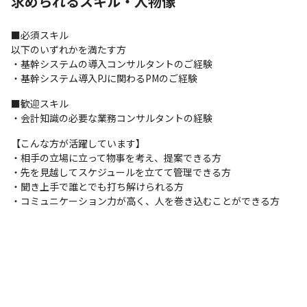
求められるスキル・人物像
◎組織マネジメント
■必須スキル

組織変化やビジネスモデル変化などの外部要因によって生じるチ
以下のいずれかを満たす方

ャンスを掴んだり、実力や適性を活かして自らキャリアを変えて
・基幹システムの導入コンサルタントのご経験

いく努力をオロは応援しています。
・基幹システム導入PJに関わるPMのご経験
【ZACとは】

■歓迎スキル

ホワイトカラー(知識労働者)の生産性向上を実現する、クラウド型
・会計知識の必要な業務コンサルタントの経験
の統合基幹業務システムです。

「プロジェクト別の利益管理」「業務オペレーションの生産性向
【こんな方が活躍しています】

上」「内部統制・管理体制の確立」を実現することで、成長企業
・相手の立場に立って物事を考え、提案できる方

のさらなる利益体質な経営実現を支援します。
・先を見越してスケジュールを立てて管理できる方

・聞き上手で誰とでも打ち解けられる方

これまで約900社以上の中小・ベンチャー企業に導入され、主にク
・コミュニケーション力が高く、人を巻き込むことができる方
ライアント企業のバックオフィス部門を中心にご活用頂いていま
す（2023年7月時点）。