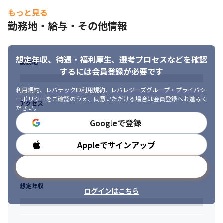
もっと見る
勤務地・給与・その他情報
想定年収、待遇・福利厚生、
選考プロセスなどを確認
勤務地
するには会員登録が必要です
利用規約
、
レバテックID利用規約
、
レバレジーズグループ・プライバシ
ーポリシー
をご確認のうえ、同意いただける場合は会員登録へお進みく
アクセス
ださい。
Googleで登録
Appleでサインアップ
勤務時間
メールアドレスで登録
想定年収
ログインはこちら