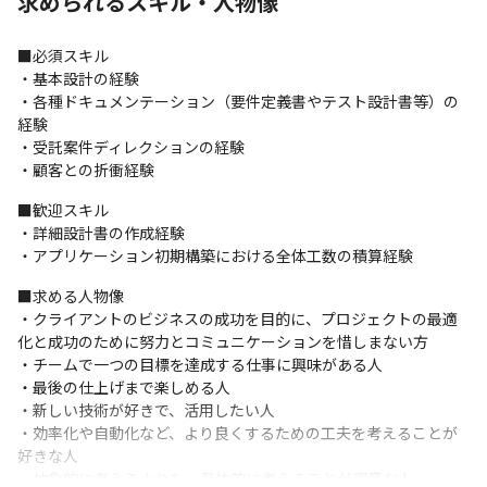
求められるスキル・人物像
はありません。クライアント担当者とコミュニケーションを取
り、ビジネスの方向性を確認して施策へ落とし込みをしていきま
す。プロジェクトの成功に向け、責任とやりがいを背負い走り抜
■必須スキル

けられるポジションです。
・基本設計の経験

・各種ドキュメンテーション（要件定義書やテスト設計書等）の
◎社内一気通貫で、プロジェクトを成功に導けます。

経験

クライアントとの直接契約・自社開発案件が多く、プロジェクト
・受託案件ディレクションの経験

設計や要件定義など上流工程はもちろん、サービスやシステムを
・顧客との折衝経験
拡大・改善するための提案も発生します。常にユーザー目線で考
え、アイデアを自ら発信し、企画設計や新規提案を実行するチャ
■歓迎スキル

ンスを掴みにいける環境で、PMやPdMを目指す方にとって幅広い
・詳細設計書の作成経験

経験が積めます！

・アプリケーション初期構築における全体工数の積算経験
また、社内ワンストップで開発しているため、技術力の高いエン
ジニアとタッグを組みプロジェクトを成功に導いていくやりがい
■求める人物像

を感じられます。
・クライアントのビジネスの成功を目的に、プロジェクトの最適
化と成功のために努力とコミュニケーションを惜しまない方

【オロが担当した開発システムの一例】

・チームで一つの目標を達成する仕事に興味がある人

・航空券チケット予約サイト、会員サイト

・最後の仕上げまで楽しめる人

・物販系ECサイト

・新しい技術が好きで、活用したい人

・折込広告業の基幹業務システム

・効率化や自動化など、より良くするための工夫を考えることが
・某業界のサービス検索 / お問い合わせサイト
好きな人

・抽象的に考えるよりも、具体的に考えることが得意な人

上記以外の新規開発プロジェクトの稼働も開始しています。