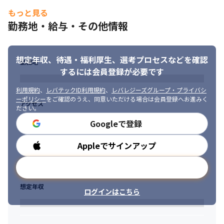
・自ら進んで学習し、活用していける人

もっと見る
・整合性があることを好み、隙があることが気になってしまう人
勤務地・給与・その他情報
想定年収、待遇・福利厚生、
選考プロセスなどを確認
勤務地
するには会員登録が必要です
利用規約
、
レバテックID利用規約
、
レバレジーズグループ・プライバシ
ーポリシー
をご確認のうえ、同意いただける場合は会員登録へお進みく
アクセス
ださい。
Googleで登録
Appleでサインアップ
勤務時間
メールアドレスで登録
想定年収
ログインはこちら