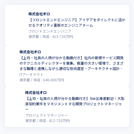
株式会社オロ
【フロントエンドエンジニア】アイデアをダイレクトに活か
せるクオリティ重視のエンジニアチーム
フロントエンドエンジニア
東京都
年収 :
415
-
720
万円
株式会社オロ
【上司・社員の人柄が分かる動画付き】社内の新規サービス開発
のテクニカルディレクターを募集。裁量の大きい環境で、さまざ
まな職種と連携しながら適切な技術選定・アーキテクチャ設計を
お任せ
ITアーキテクト
東京都
年収 :
640
-
880
万円
株式会社オロ
【上司・社員の人柄が分かる動画付き】SIer出身者歓迎！大型
直契約案件をマネジメントする開発プロジェクトマネージャ
ー
プロジェクトマネージャー
東京都
年収 :
412
-
720
万円