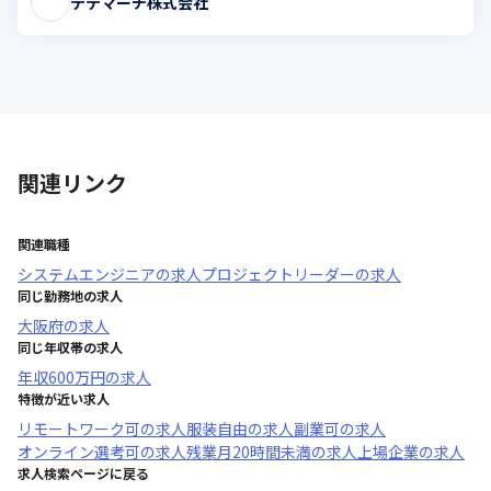
テテマーチ株式会社
関連リンク
関連職種
システムエンジニア
の求人
プロジェクトリーダー
の求人
同じ勤務地の求人
大阪府
の求人
同じ年収帯の求人
年収
600万円
の求人
特徴が近い求人
リモートワーク可
の求人
服装自由
の求人
副業可
の求人
オンライン選考可
の求人
残業月20時間未満
の求人
上場企業
の求人
求人検索ページに戻る