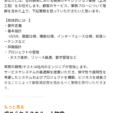
あなたには、受託開発における開発のディレクション業務（上流
工程）をお任せします。顧客のサービス、業務フローについて理
解を含めた上で、下記業務を担っていただきたいと思います。
【具体的には…】

・要件定義

・基本設計

　-UI/UX、画面仕様、機能仕様、インターフェース仕様、処理シ
ーケンスなど

・詳細設計

・プロジェクトの管理

　- タスク進捗、リソース最適、数字管理など
実際の開発/テストは社内のエンジニアが担当します。

サービスやシステムの最適解を提案いただき、保守性や運用性を
考慮したシステムおよびプロジェクトを構築、ビジネスを成長さ
せることによって顧客満足度を高めるべく業務を実行いただきま
す。
【このポジションの魅力】

◎あなたがどうしたいか、を大切にしています。

もっと見る
1つ1つの施策などに対し、会社や上司から細かい指示が出ること