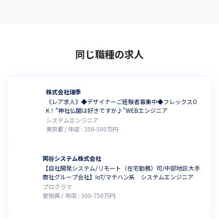
同じ職種の求人
株式会社瑞季
《レア求人》◆デザイナーご経験者募集中◆フレックスO
K！”神社仏閣は好きですか♪”WEBエンジニア
システムエンジニア
東京都
年収 :
350
-
500
万円
岡谷システム株式会社
【自社開発システム/リモート（在宅勤務）可/中部地区大手
商社グループ会社】IoT/マテハン系 システムエンジニア
プログラマ
愛知県
年収 :
500
-
750
万円