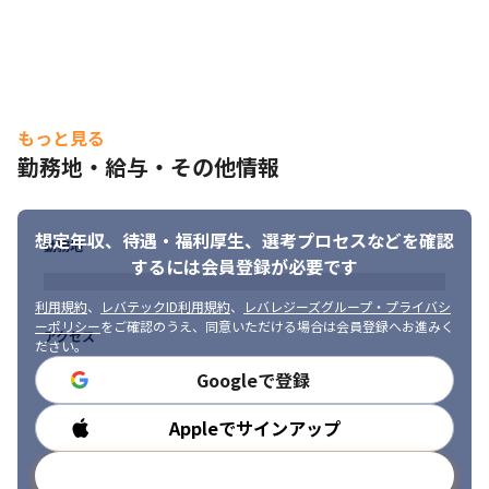
もっと見る
勤務地・給与・その他情報
想定年収、待遇・福利厚生、
選考プロセスなどを確認
勤務地
するには会員登録が必要です
利用規約
、
レバテックID利用規約
、
レバレジーズグループ・プライバシ
ーポリシー
をご確認のうえ、同意いただける場合は会員登録へお進みく
アクセス
ださい。
Googleで登録
Appleでサインアップ
勤務時間
メールアドレスで登録