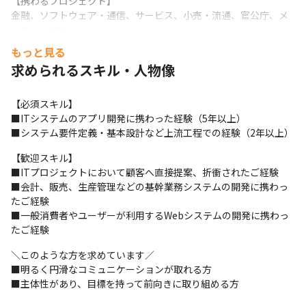
【携わるプロジェクト】

金融、ソフトウェア・通信、サービス、小売・流通、官公庁、メ
ーカー、etc

★社員の得意な業界や携わりたいところなど希望を最大限考慮し
もっと見る
たプロジェクトにアサインします。

求められるスキル・人物像
★大手・有名企業の大規模案件を中心に最上流から携わって頂き
ます。

★将来的にPM・PLやPMOを目指したい！など、マネジメント志向
【必須スキル】

や上流志向の方はぜひご応募下さい。
■ITシステムのアプリ開発に携わった経験（5年以上）

■システム要件定義・基本設計など上流工程での経験（2年以上）
【歓迎スキル】

■ITプロジェクトにおいて顧客へ直接提案、折衝されたご経験

■会計、販売、生産管理などの基幹業務システムの開発に携わっ
たご経験

■一般消費者やユーザーが利用するWebシステムの開発に携わっ
たご経験
＼このような方を求めています／

■明るく円滑なコミュニケーションが取れる方

■主体性があり、目標を持って前向きに取り組める方