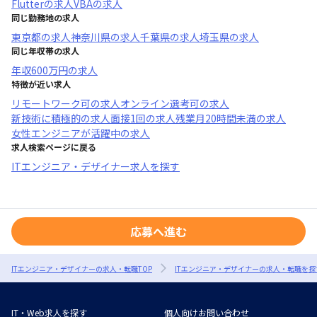
Flutter
の求人
VBA
の求人
同じ勤務地の求人
東京都
の求人
神奈川県
の求人
千葉県
の求人
埼玉県
の求人
同じ年収帯の求人
年収
600万円
の求人
特徴が近い求人
リモートワーク可
の求人
オンライン選考可
の求人
新技術に積極的
の求人
面接1回
の求人
残業月20時間未満
の求人
女性エンジニアが活躍中
の求人
求人検索ページに戻る
ITエンジニア・デザイナー求人を探す
応募へ進む
ITエンジニア・デザイナーの求人・転職TOP
ITエンジニア・デザイナーの求人・転職を探
IT・Web求人を探す
個人向けお問い合わせ