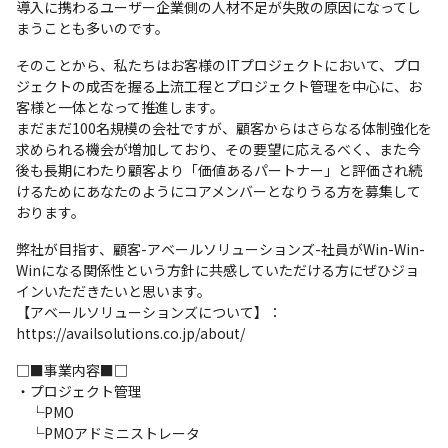
導入に携わるユーザー企業側の人材不足が失敗の原因になってし
まうことも多いのです。
そのことから、私たちはお客様のITプロジェクトにおいて、プロ
ジェクトの成否を握る上流工程とプロジェクト管理を中心に、お
客様と一体となって推進します。

まだまだ100名規模の会社ですが、顧客からはさらなる体制強化を
求められる機会が増加しており、その要望に応えるべく、また今
後も長期にわたり顧客より「価値あるパートナー」と評価され続
けるためにあなたのようにコアメンバーとなりうる方を募集して
おります。
弊社が目指す、顧客-アベールソリューションズ-社員がWin-Win-
Winになる関係性という方針に共感していただける方にぜひジョ
インいただきたいと思います。

【アベールソリューションズについて】：
https://availsolutions.co.jp/about/
□■事業内容■□

・プロジェクト管理

　└PMO

　└PMOアドミニストレータ
