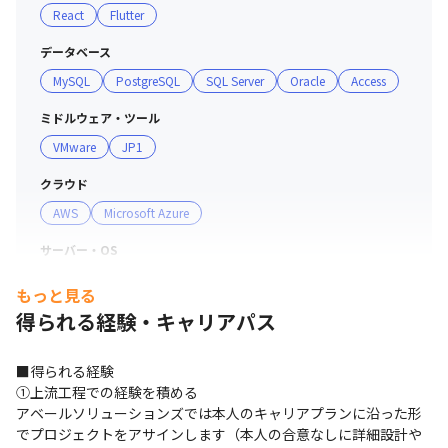
React
Flutter
データベース
MySQL
PostgreSQL
SQL Server
Oracle
Access
ミドルウェア・ツール
VMware
JP1
クラウド
AWS
Microsoft Azure
サーバー・OS
Windows
Linux
もっと見る
得られる経験・キャリアパス
開発手法
アジャイル
ウォーターフォール
■得られる経験

①上流工程での経験を積める

アベールソリューションズでは本人のキャリアプランに沿った形
でプロジェクトをアサインします（本人の合意なしに詳細設計や