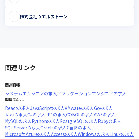
株式会社ウエルストーン
関連リンク
関連職種
システムエンジニア
の求人
アプリケーションエンジニア
の求人
関連スキル
React
の求人
JavaScript
の求人
VMware
の求人
Go
の求人
Java
の求人
C#
の求人
JP1
の求人
COBOL
の求人
AWS
の求人
MySQL
の求人
Python
の求人
PostgreSQL
の求人
Ruby
の求人
SQL Server
の求人
Oracle
の求人
C言語
の求人
Microsoft Azure
の求人
Access
の求人
Windows
の求人
Linux
の求人