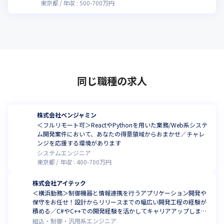
東京都
年収 :
500
-
700
万円
同じ職種の求人
株式会社ベンジャミン
＜フルリモート可＞ReactやPythonを用いた業務/Web系システ
ム開発案件において、あなたの得意領域からおまかせ／チャレ
ンジを応援する環境があります
システムエンジニア
東京都
年収 :
400
-
700
万円
株式会社アイテック
＜横浜勤務＞制御機器と情報連携を行うアプリケーション開発や
保守をお任せ！設計からリリースまでの幅広い開発工程の経験が
積める／C#やC++での開発経験を活かしてキャリアアップしませ
んか
組込・制御・汎用系エンジニア