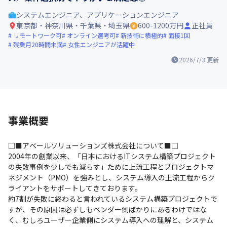
システムエンジニア、アプリケーションエンジニア
東京都・神奈川県・千葉県・埼玉県
600-1200万円
正社員
リモートワーク可
オンライン選考可
新技術に積極的
面接1回
残業月20時間未満
女性エンジニアが活躍中
2026/7/3
更新
事業概要
□■アベールソリューションズ株式会社について■□

2004年の創業以来、「日本におけるITシステム構築プロジェクト
の失敗事例を少しでも減らす」ために上流工程とプロジェクトマ
ネジメント（PMO）を強みとし、システム導入の上流工程からク
ライアントをサポートしてきております。

約7割が失敗に終わると言われているシステム構築プロジェクトで
すが、その原因は必ずしもベンダー側ばかりにあるわけではな
く、むしろユーザー企業側にシステム導入への理解と、システム