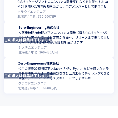
CISパッケージソフトのエンハンス開発案件などをお任せ！Java
やC#を用いた実務経験を活かし、コアメンバーとして働きません
か
クラウドエンジニア
北海道
年収 :
360
-
600
万円
Zero-Engineering株式会社
＜残業時間20時間以下＞エンハンス開発（電力CISパッケージ）
エンジニアとして、要件定義から設計、リリースまで携わりませ
この求人は募集終了しました
んか／VB.NETを用いた実務経験を活かせます
システムエンジニア
北海道
年収 :
360
-
480
万円
Zero-Engineering株式会社
＜月の残業20時間以下＞JavaやPHP、Pythonなどを用いたクラ
ウド案件をお任せ！技術選定を含む上流工程にチャレンジできる
この求人は募集終了しました
環境で、エンジニアとしてスキルアップしませんか
クラウドエンジニア
北海道
年収 :
360
-
600
万円