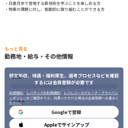
■ この仕事の面白み、魅力

・日進月歩で登場する新技術を学ぶことを楽しめる方

・プロジェクトの立ち上がり段階から参画できるため、当社メン
・物事の課題に対し、能動的に取り組むことができる方
バーと共により良いプロジェクト、チームを作り上げていけるポ
ジションです

・要件定義から設計、リリースまで一貫して携わることができ、
裁量があります

・今までのプロジェクト経験を活かし、当社PMOと共にプロジェ
クトおよびチームに対して改善提案が可能な風通しの良いチーム
もっと見る
です

・30社ほどの顧客が導入しているパッケージであるため、多くの
勤務地・給与・その他情報
エンハンス開発を経験することができます
想定年収、待遇・福利厚生、
選考プロセスなどを確認
勤務地
するには会員登録が必要です
利用規約
、
レバテックID利用規約
、
レバレジーズグループ・プライバシ
ーポリシー
をご確認のうえ、同意いただける場合は会員登録へお進みく
アクセス
ださい。
Googleで登録
Appleでサインアップ
勤務時間