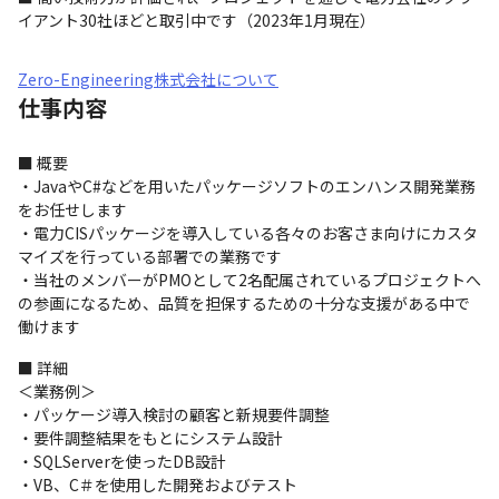
イアント30社ほどと取引中です（2023年1月現在）
Zero-Engineering株式会社について
仕事内容
■ 概要

・JavaやC#などを用いたパッケージソフトのエンハンス開発業務
をお任せします

・電力CISパッケージを導入している各々のお客さま向けにカスタ
マイズを行っている部署での業務です

・当社のメンバーがPMOとして2名配属されているプロジェクトへ
の参画になるため、品質を担保するための十分な支援がある中で
働けます
■ 詳細

＜業務例＞

・パッケージ導入検討の顧客と新規要件調整

・要件調整結果をもとにシステム設計

・SQLServerを使ったDB設計

・VB、C＃を使用した開発およびテスト
