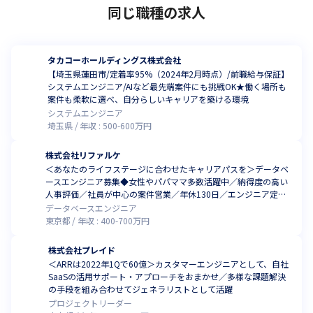
同じ職種の求人
タカコーホールディングス株式会社
【埼玉県蓮田市/定着率95%（2024年2月時点）/前職給与保証】
システムエンジニア/AIなど最先端案件にも挑戦OK★働く場所も
案件も柔軟に選べ、自分らしいキャリアを築ける環境
システムエンジニア
埼玉県
年収 :
500
-
600
万円
株式会社リファルケ
＜あなたのライフステージに合わせたキャリアパスを＞データベ
ースエンジニア募集◆女性やパパママ多数活躍中／納得度の高い
人事評価／社員が中心の案件営業／年休130日／エンジニア定着
率97%
データベースエンジニア
東京都
年収 :
400
-
700
万円
株式会社プレイド
＜ARRは2022年1Qで60億＞カスタマーエンジニアとして、自社
SaaSの活用サポート・アプローチをおまかせ／多様な課題解決
の手段を組み合わせてジェネラリストとして活躍
プロジェクトリーダー