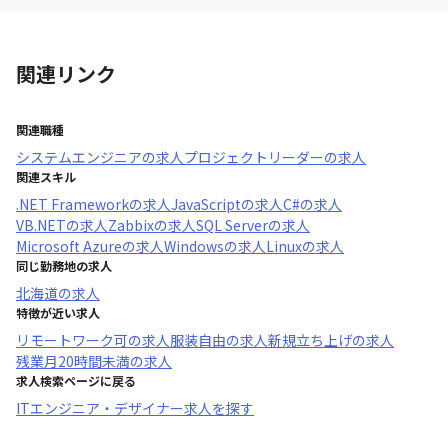
関連リンク
関連職種
システムエンジニア
の求人
プロジェクトリーダー
の求人
関連スキル
.NET Framework
の求人
JavaScript
の求人
C#
の求人
VB.NET
の求人
Zabbix
の求人
SQL Server
の求人
Microsoft Azure
の求人
Windows
の求人
Linux
の求人
同じ勤務地の求人
北海道
の求人
特徴が近い求人
リモートワーク可
の求人
服装自由
の求人
新規立ち上げ
の求人
残業月20時間未満
の求人
求人検索ページに戻る
ITエンジニア・デザイナー求人を探す