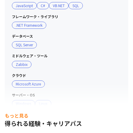
JavaScript
C#
VB.NET
SQL
はPMOが支援するので、安心して開発業務に専念するこ
とが可能です

フレームワーク・ライブラリ
・リモートワークの相談が可能ですが、分からないことが
.NET Framework
あれば出社してリーダーにアドバイスをもらえる体制があ
ります

データベース
・それぞれの強みを活かして、スペシャリストとして活躍
SQL Server
できる環境です

ミドルウェア・ツール
＜一緒に働くメンバーについて＞（2023年4月時点）

Zabbix
・PMO：PMOはもちろん、品質管理やコンサルティング
クラウド
経験が12年あり、開発経験も6年ほどあるメンバーが所属
Microsoft Azure
しています

・開発担当：開発経験が22年あり、10以上のプロジェク
サーバー・OS
トで活躍してきたメンバーや、開発経験が5～7年ほどあ
Windows
Linux
るメンバーが所属しています

もっと見る
開発手法
＜目指すチーム像＞

得られる経験・キャリアパス
ウォーターフォール
・成果物の品質を重視し、お客様に品質をアピールするこ