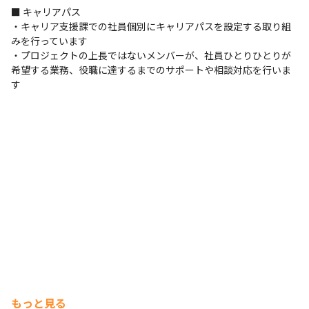
とができるチーム

プロジェクト管理
■ キャリアパス

・一人一人が主役となるエンジニアチーム

Redmine
Subversion
・キャリア支援課での社員個別にキャリアパスを設定する取り組
・再現性のあるプロセスを構築し、より効率的に業務を進
みを行っています

支給PC
めることができるチーム

・プロジェクトの上長ではないメンバーが、社員ひとりひとりが
Windows
・技術や知識を俗人化させず、協力して課題を乗り越えら
希望する業務、役職に達するまでのサポートや相談対応を行いま
す
れるチーム

■ 開発環境の詳細

インフラ管理：Zabbix

環境：Linux、Windows、IIS6.0/IIS7.0/IIS7.5
もっと見る