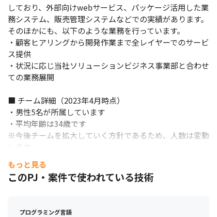
しており、外部向けwebサービス、パッケージ活用した業
務システム、販売管理システムなどでの実績があります。

そのほかにも、以下のような業務を行っています。

・顧客ヒアリングから開発作業まで全レイヤーでのサービ
ス提供

・状況に応じ当社ソリューションビジネス事業部と合わせ
ての業務展開

■ チーム詳細（2023年4月時点）

メリハリをつけて働ける職場です。
・男性5名が所属しています

・平均年齢は34歳です

※今後チームを拡大していく方針であるため、人数は変動
します

もっと見る
■ 現場・社員の雰囲気

このPJ・案件で使われている技術
・開発チームは当社のベテランエンジニアが務めており、
当社メンバーのPMOとの意思疎通や連携がしっかりとれ
ています

プログラミング言語
・プロジェクトの進め方、ルール、各工程の品質チェック