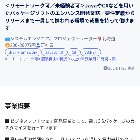
＜リモートワーク可／未経験者可＞JavaやC#などを用い
たパッケージソフトのエンハンス開発業務／要件定義から
リリースまで一貫して携われる環境で裁量を持って働けま
す
システムエンジニア、プロジェクトリーダー
北海道
280-360万円
正社員
.NET Framework
JavaScript
C#
VB.NET
リモートワーク可
服装自由
新規立ち上げ
残業月20時間未満
2024/1/22
更新
事業概要
■ ビジネスソフトウェア開発事業として、電力CISパッケージのカ
スタマイズを行っています
■ 高い技術力が評価され、プロジェクトを通して電力会社のクラ