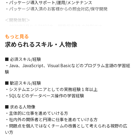
・パッケージ導入サポート/運用/メンテナンス

・パッケージ導入済のお客様からの照会対応/保守開発
＜開発体制＞

・2023年2月からPMO2名、開発担当3名の体制です

・当社のベテランエンジニアがチームリーダーを努め、脇を支え
もっと見る
るのは数年間一緒に開発業務に携わってきた気心の知れたメンバ
求められるスキル・人物像
ーです

・ウォーターフォール開発を採用しています

・開発支援ツールとしては、Redmine、Subversionなどを用いて
■ 必須スキル/経験

います
・Java、JavaScript、Visual Basicなどのプログラム言語の学習経
験
＜参画期間について＞

・長期的なプロジェクト参画を予定しています

■ 歓迎スキル/経験

※希望のキャリアパスに応じて、途中で別のプロジェクトに移る
・システムエンジニアとしての実務経験１年以上

ことも可能です
・SQLなどのデータベース操作の学習経験
＜期待していること＞

■ 求める人物像

立ち上がり段階でリーダーとサブリーダーはすでにいますが、今
・主体的に仕事を進めていける方

後の増員を視野にサブリーダーないしはシニアメンバーとしての
・社内外の関係者と円滑に仕事を進めていける方

動きを期待しています。
・問題点を個人ではなくチームの改善として考えられる視野の広
い方
