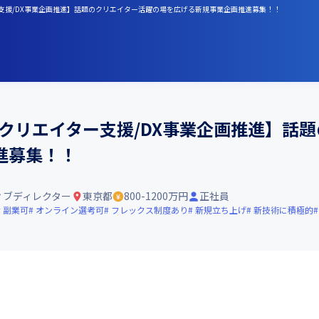
ー支援/DX事業企画推進】話題のクリエイター活躍の場を広げる新規事業企画推進募集！！
クリエイター支援/DX事業企画推進】話
進募集！！
ィブディレクター
東京都
800-1200万円
正社員
副業可
オンライン選考可
フレックス制度あり
新規立ち上げ
新技術に積極的