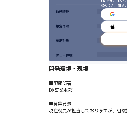
利用規約
、
レバテ
認のうえ、同意
勤務時間
想定年収
雇用形態
休日・休暇
開発環境・現場
■配属部署

DX事業本部

■募集背景

現在役員が担当しておりますが、組織