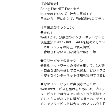
【企業理念】

Being The NET Frontier!

Internetをひろげ、社会に貢献する

日本から世界に向けて、Web3時代のプラ
【事業及びミッション】

◆Web3

Web3とは、分散型のインターネットサービ
現在主流のWeb2.0は、GAFAを始めとした
・セキュリティの向上（個人情報）

・管理されない自由な発信や取引　等
◆フリービットのミッション

分散型ネットワークの技術を用いて、1人で
・自由な発信を通して自己実現、ビジネスの
・安全なインターネット体験を実現できる
◆なぜフリービットが実現させるのか

Web3のサービスを届けるためには、ブロ
リービットでは今までに培ってきた経験やノ
そもそも人がネットに繋がる接点は、デバイス
そこでフリービットは今までのノウハウと