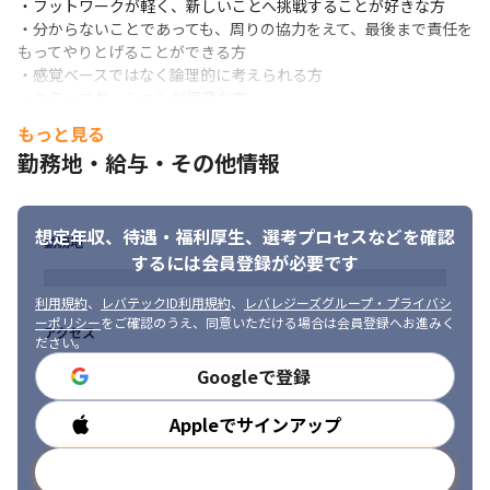
・フットワークが軽く、新しいことへ挑戦することが好きな方

・分からないことであっても、周りの協力をえて、最後まで責任を
もってやりとげることができる方

・感覚ベースではなく論理的に考えられる方

・コミュニケーションが得意な方
もっと見る
勤務地・給与・その他情報
想定年収、待遇・福利厚生、
選考プロセスなどを確認
勤務地
するには会員登録が必要です
利用規約
、
レバテックID利用規約
、
レバレジーズグループ・プライバシ
ーポリシー
をご確認のうえ、同意いただける場合は会員登録へお進みく
アクセス
ださい。
Googleで登録
Appleでサインアップ
勤務時間
コミュニケーションが取りやすい環境です。
メールアドレスで登録