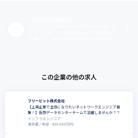
フリービット株式会社
フリービット株式会社は、法人向け、個人向
けにインターネット関連サービスを提供する
企業です。特許取得技術を含む最先端のテク
ノロジーと、市場のニーズを先取りするマー
ケティングを組み合わせて独自のネットワ
ー･･･
この企業の他の求人
フリービット株式会社
【上場企業で主役になりたいネットワークエンジニア募
集！】仮想データセンターチームで活躍しませんか？？
インフラエンジニア
東京都
年収 :
430
-
600
万円