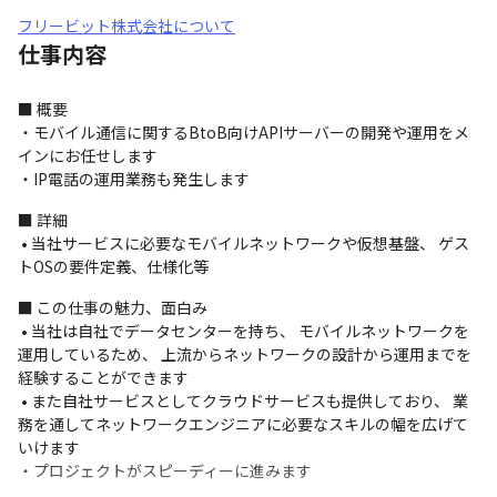
フリービット株式会社について
仕事内容
■ 概要

・モバイル通信に関するBtoB向けAPIサーバーの開発や運用をメ
インにお任せします

・IP電話の運用業務も発生します
■ 詳細

 • 当社サービスに必要なモバイルネットワークや仮想基盤、 ゲス
トOSの要件定義、仕様化等
■ この仕事の魅力、面白み

 • 当社は自社でデータセンターを持ち、 モバイルネットワークを
運用しているため、 上流からネットワークの設計から運用までを
経験することができます 

 • また自社サービスとしてクラウドサービスも提供しており、 業
務を通してネットワークエンジニアに必要なスキルの幅を広げて
いけます 

・プロジェクトがスピーディーに進みます