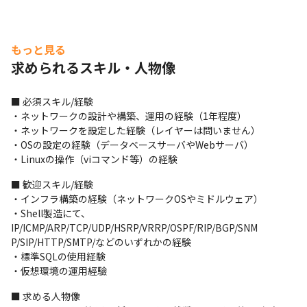
もっと見る
求められるスキル・人物像
■ 必須スキル/経験

・ネットワークの設計や構築、運用の経験（1年程度） 

・ネットワークを設定した経験（レイヤーは問いません） 

・OSの設定の経験（データベースサーバやWebサーバ） 

・Linuxの操作（viコマンド等）の経験
■ 歓迎スキル/経験

・インフラ構築の経験（ネットワークOSやミドルウェア） 

・Shell製造にて、
IP/ICMP/ARP/TCP/UDP/HSRP/VRRP/OSPF/RIP/BGP/SNM 

P/SIP/HTTP/SMTP/などのいずれかの経験 

・標準SQLの使用経験 

・仮想環境の運用經驗
ボトムアップな組織で、意見が採用されやすいのが魅力です。
■ 求める人物像
