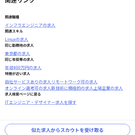
関連職種
インフラエンジニア
の求人
関連スキル
Linux
の求人
同じ勤務地の求人
東京都
の求人
同じ年収帯の求人
年収
400万円
の求人
特徴が近い求人
自社サービスあり
の求人
リモートワーク可
の求人
オンライン選考可
の求人
新技術に積極的
の求人
上場企業
の求人
求人検索ページに戻る
ITエンジニア・デザイナー求人を探す
似た求人からスカウトを受け取る