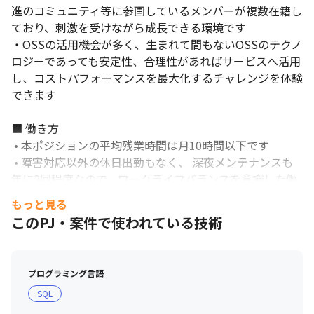
進のコミュニティ等に参画しているメンバーが複数在籍し
ており、刺激を受けながら成長できる環境です

・OSSの活用機会が多く、生まれて間もないOSSのテクノ
ロジーであっても安定性、合理性があればサービスへ活用
し、コストパフォーマンスを最大化するチャレンジを体験
できます

■ 働き方 

 • 本ポジションの平均残業時間は月10時間以下です

 • 障害対応以外の休日出勤もなく、 深夜メンテナンスも
年に2回程度なので、ワークライフバランスを意識した働
き方が可能です

もっと見る
 • 安定した働き方の中で、趣味や家族との時間を増やした
このPJ・案件で使われている技術
り、スキルアップのための学びにチャレンジできます
プログラミング言語
SQL