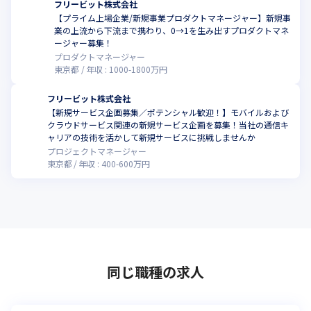
フリービット株式会社
【プライム上場企業/新規事業プロダクトマネージャー】新規事
業の上流から下流まで携わり、0→1を生み出すプロダクトマネ
ージャー募集！
プロダクトマネージャー
東京都
年収 :
1000
-
1800
万円
フリービット株式会社
【新規サービス企画募集／ポテンシャル歓迎！】モバイルおよび
クラウドサービス関連の新規サービス企画を募集！当社の通信キ
こ
ャリアの技術を活かして新規サービスに挑戦しませんか
プロジェクトマネージャー
東京都
年収 :
400
-
600
万円
同じ職種の求人