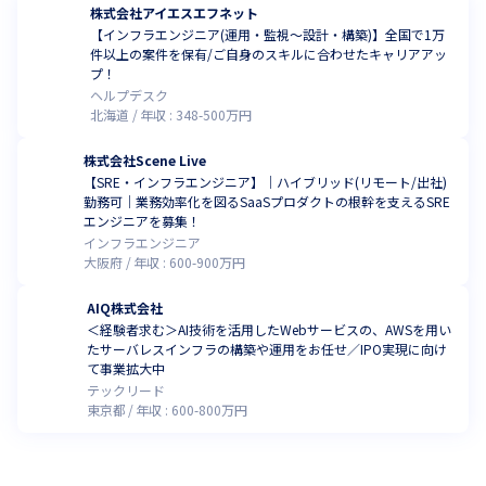
株式会社アイエスエフネット
【インフラエンジニア(運用・監視～設計・構築)】全国で1万
件以上の案件を保有/ご自身のスキルに合わせたキャリアアッ
プ！
ヘルプデスク
北海道
年収 :
348
-
500
万円
株式会社Scene Live
【SRE・インフラエンジニア】｜ハイブリッド(リモート/出社)
勤務可｜業務効率化を図るSaaSプロダクトの根幹を支えるSRE
エンジニアを募集！
インフラエンジニア
大阪府
年収 :
600
-
900
万円
AIQ株式会社
＜経験者求む＞AI技術を活用したWebサービスの、AWSを用い
たサーバレスインフラの構築や運用をお任せ／IPO実現に向け
て事業拡大中
テックリード
東京都
年収 :
600
-
800
万円