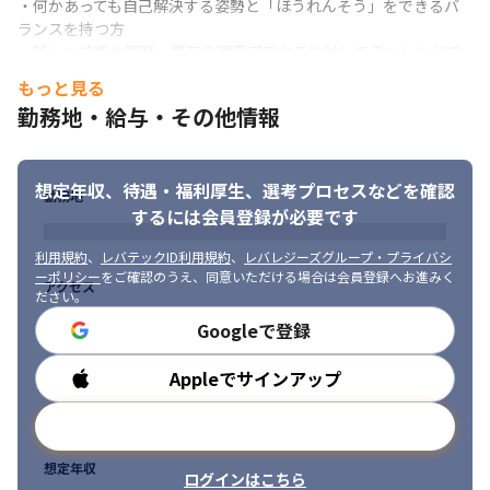
・何かあっても自己解決する姿勢と「ほうれんそう」をできるバ
ランスを持つ方

ボトムアップな組織で、意見が採用されやすいのが魅力です。
・新しい技術や開発、既存の運用プロセスに対してチャレンジで
きる方

もっと見る
・サービスを運用するチームや営業部門とのかかわりが多いた
勤務地・給与・その他情報
め、他部署メンバーを含め積極的に会話ができる方

・貪欲に知識を吸収してくれる方
想定年収、待遇・福利厚生、
選考プロセスなどを確認
勤務地
するには会員登録が必要です
利用規約
、
レバテックID利用規約
、
レバレジーズグループ・プライバシ
ーポリシー
をご確認のうえ、同意いただける場合は会員登録へお進みく
アクセス
ださい。
Googleで登録
Appleでサインアップ
勤務時間
メールアドレスで登録
想定年収
ログインはこちら