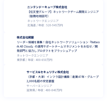
ニンテンドーキューブ株式会社
【任天堂グループ】ネットワークゲーム開発エンジニア
（勤務地相談可）
ネットワークエンジニア
北海道
年収 :
520
-
945
万円
株式会社網屋
リーダー候補を募集！自社ネットワークソリューション『Netwo
rk All Cloud』の運用サポートチームマネジメントをお任せ／開
発部門と協力しプロダクトをブラッシュアップ
ネットワークエンジニア
東京都
年収 :
400
-
650
万円
サービス&セキュリティ株式会社
〈京都・大津〉インフラ設計構築｜創業47年・グループ
2,000名超の安定基盤
サーバーエンジニア
滋賀県
年収 :
480
-
840
万円