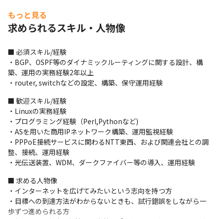
・自ら探してきた最先端技術の検証はもちろん、新機能やサービ
もっと見る
スを自分たちで考え新しいサービスを作り出すことができます
求められるスキル・人物像
■ 必須スキル/経験

・BGP、OSPF等のダイナミックルーティングに関する設計、構
築、運用の実務経験2年以上

・router, switchなどの設定、構築、保守運用経験
■ 歓迎スキル/経験

・Linuxの実務経験

・プログラミング経験（Perl,Pythonなど)

・ASを用いた商用IPネットワーク構築、運用監視経験

・PPPoE接続サービスに関わるNTT東西、および関連会社との調
整、接続、運用経験

・光伝送装置、WDM、ダークファイバー等の導入、運用経験
■ 求める人物像

・インターネットを広げてみたいという志向を持つ方

・目標への到達方法がわからないときも、試行錯誤をしながら一
歩ずつ進められる方
