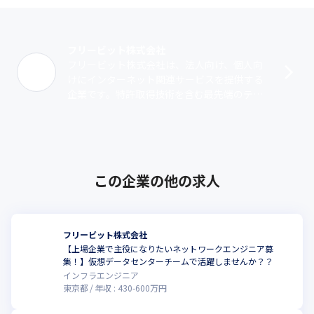
フリービット株式会社
フリービット株式会社は、法人向け、個人向
けにインターネット関連サービスを提供する
企業です。特許取得技術を含む最先端のテク
ノロジーと、市場のニーズを先取りするマー
ケティングを組み合わせて独自のネットワ
ー･･･
この企業の他の求人
フリービット株式会社
【上場企業で主役になりたいネットワークエンジニア募
集！】仮想データセンターチームで活躍しませんか？？
インフラエンジニア
東京都
年収 :
430
-
600
万円