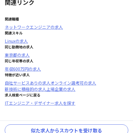
関連リンク
関連職種
ネットワークエンジニア
の求人
関連スキル
Linux
の求人
同じ勤務地の求人
東京都
の求人
同じ年収帯の求人
年収
600万円
の求人
特徴が近い求人
自社サービスあり
の求人
オンライン選考可
の求人
新技術に積極的
の求人
上場企業
の求人
求人検索ページに戻る
ITエンジニア・デザイナー求人を探す
似た求人からスカウトを受け取る