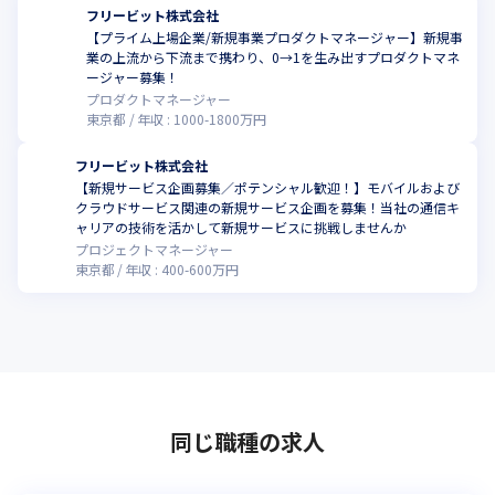
フリービット株式会社
【プライム上場企業/新規事業プロダクトマネージャー】新規事
業の上流から下流まで携わり、0→1を生み出すプロダクトマネ
ージャー募集！
プロダクトマネージャー
東京都
年収 :
1000
-
1800
万円
フリービット株式会社
【新規サービス企画募集／ポテンシャル歓迎！】モバイルおよび
クラウドサービス関連の新規サービス企画を募集！当社の通信キ
こ
ャリアの技術を活かして新規サービスに挑戦しませんか
プロジェクトマネージャー
東京都
年収 :
400
-
600
万円
同じ職種の求人