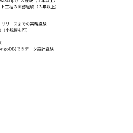
avaScript）の経験（１年以上）

スト工程の実務経験（３年以上）
リリースまでの実務経験

（小規模も可）



L(MongoDB)でのデータ設計経験
