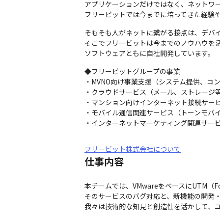
アプリケーションだけではなく、ネットワー
フリービットでは今までに培ってきた経験
そもそも人がネットに繋がる接点は、デバイス
そこでフリービットは今までのノウハウを活
ソフトウェアともに自社開発しています。
◆フリービットグループの事業

・MVNO向け事業支援（システム提供、コン
・クラウドサービス（メール、ストレージ等
・マンション向けインターネット接続サービ
・モバイル通信関連サービス（トーンモバイ
・インターネットマーケティング関連サー
フリービット株式会社について
仕事内容
本チームでは、VMwareをベースにUTM（
そのサービスのバグ対応と、新機能の開発・
我々は技術的な知見と創造性を活かして、