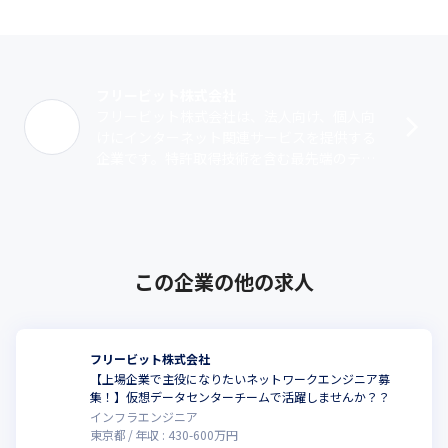
フリービット株式会社
フリービット株式会社は、法人向け、個人向
けにインターネット関連サービスを提供する
企業です。特許取得技術を含む最先端のテク
ノロジーと、市場のニーズを先取りするマー
ケティングを組み合わせて独自のネットワ
ー･･･
この企業の他の求人
フリービット株式会社
【上場企業で主役になりたいネットワークエンジニア募
集！】仮想データセンターチームで活躍しませんか？？
インフラエンジニア
東京都
年収 :
430
-
600
万円