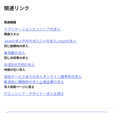
関連リンク
関連職種
アプリケーションエンジニア
の求人
関連スキル
Java
の求人
PHP
の求人
C++
の求人
Linux
の求人
同じ勤務地の求人
東京都
の求人
同じ年収帯の求人
年収
500万円
の求人
特徴が近い求人
自社サービスあり
の求人
オンライン選考可
の求人
新技術に積極的
の求人
上場企業
の求人
求人検索ページに戻る
ITエンジニア・デザイナー求人を探す