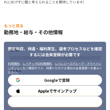
れにめげずに糧と考えられることを期待しています）
もっと見る
ボトムアップな組織で、意見が採用されやすいのが魅力です。
勤務地・給与・その他情報
想定年収、待遇・福利厚生、
選考プロセスなどを確認
勤務地
するには会員登録が必要です
利用規約
、
レバテックID利用規約
、
レバレジーズグループ・プライバシ
ーポリシー
をご確認のうえ、同意いただける場合は会員登録へお進みく
アクセス
ださい。
Googleで登録
Appleでサインアップ
勤務時間
メールアドレスで登録