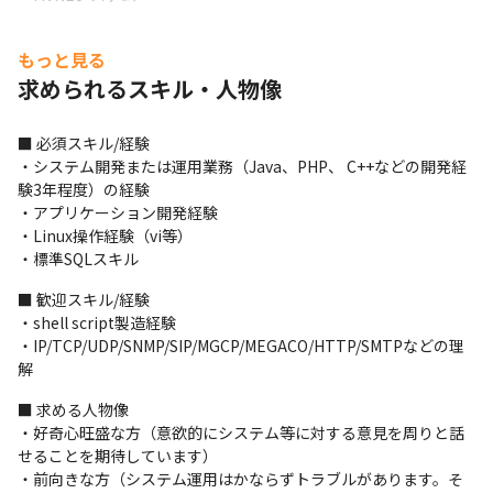
■ この仕事の面白み、魅力

もっと見る
・様々なサービスの責任者に関わることで社内のエンジニアリン
グの中枢に触れることができます

求められるスキル・人物像
・050から始まる電話番号における通信方式を学べます

・MVNO通信における市場価値の高い開発技術を習得できます
■ 必須スキル/経験

・システム開発または運用業務（Java、PHP、 C++などの開発経
験3年程度）の経験

・アプリケーション開発経験

・Linux操作経験（vi等）

・標準SQLスキル
■ 歓迎スキル/経験

・shell script製造経験

・IP/TCP/UDP/SNMP/SIP/MGCP/MEGACO/HTTP/SMTPなどの理
解
■ 求める人物像

・好奇心旺盛な方（意欲的にシステム等に対する意見を周りと話
せることを期待しています）

・前向きな方（システム運用はかならずトラブルがあります。そ