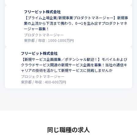
フリービット株式会社
【プライム上場企業/新規事業プロダクトマネージャー】新規事
業の上流から下流まで携わり、0→1を生み出すプロダクトマネ
ージャー募集！
プロダクトマネージャー
東京都
年収 :
1000
-
1800
万円
フリービット株式会社
【新規サービス企画募集／ポテンシャル歓迎！】モバイルおよび
クラウドサービス関連の新規サービス企画を募集！当社の通信キ
こ
ャリアの技術を活かして新規サービスに挑戦しませんか
プロジェクトマネージャー
東京都
年収 :
400
-
600
万円
同じ職種の求人