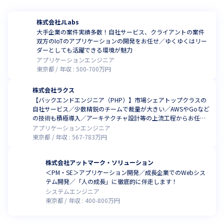
株式会社JLabs
大手企業の案件実績多数！自社サービス、クライアントの案件
双方のIoTのアプリケーションの開発をお任せ／ゆくゆくはリー
ダーとしても活躍できる環境が魅力
アプリケーションエンジニア
東京都
年収 :
500
-
700
万円
株式会社ラクス
【バックエンドエンジニア（PHP）】市場シェアトップクラスの
自社サービス／少数精鋭のチームで裁量が大きい／AWSやGoなど
の技術も積極導入／アーキテクチャ設計等の上流工程からお任
せ！
アプリケーションエンジニア
東京都
年収 :
567
-
783
万円
株式会社アットマーク・ソリューション
＜PM・SE＞アプリケーション開発／成長企業でのWebシス
テム開発／「人の成長」に徹底的に伴走します！
システムエンジニア
東京都
年収 :
400
-
800
万円