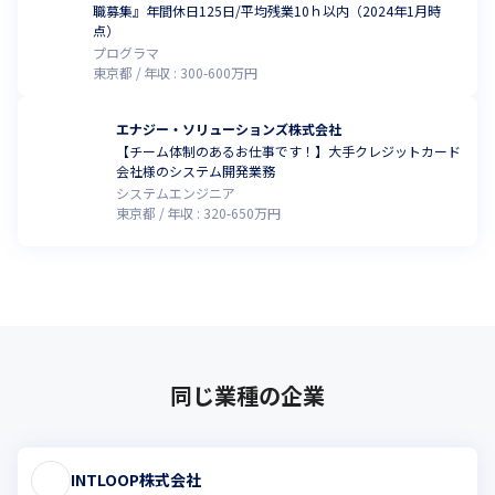
職募集』年間休日125日/平均残業10ｈ以内（2024年1月時
点）
プログラマ
東京都
年収 :
300
-
600
万円
エナジー・ソリューションズ株式会社
【チーム体制のあるお仕事です！】大手クレジットカード
会社様のシステム開発業務
システムエンジニア
東京都
年収 :
320
-
650
万円
同じ業種の企業
INTLOOP株式会社