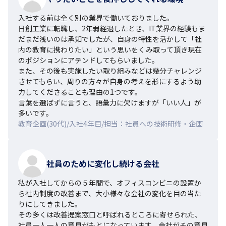
入社する前は全く別の業界で働いておりました。

日創工業に転職し、2年弱経過したとき、IT業界の経験もま
だまだ浅いのは承知でしたが、自身の特性を活かして「社
内の教育に携わりたい」という思いをくみ取って頂き現在
のポジションにアテンドしてもらいました。

また、その後も実施したい取り組みなどは幾分チャレンジ
させてもらい、周りの方々が自身の考えを形にするよう助
力してくださることも理由の1つです。

言葉を選ばずに言うと、語彙力に欠けますが「いい人」が
多いです。
教育企画(30代)/入社4年目/担当：社員への技術研修・企画
社員のために変化し続ける会社
私が入社してからの５年間で、オフィスコンビニの設置か
ら社内制度の改善まで、大小様々な会社の変化を目の当た
りにしてきました。

その多くは改善提案窓口と呼ばれるところに寄せられた、
社員一人一人の意見がもとになっています。会社がその意見