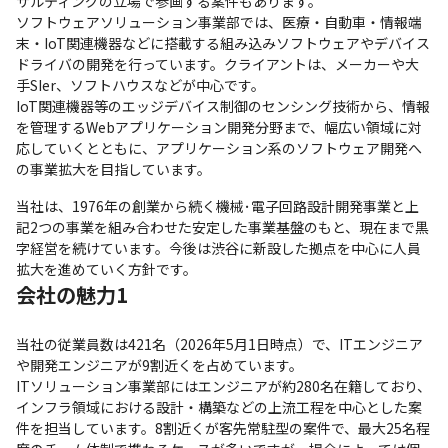
サルティングの立場で参画する案件もあります。

ソフトウェアソリューション事業部では、医療・自動車・情報端
末・IoT関連機器などに搭載する組み込みソフトウェアやデバイス
ドライバの開発を行っています。クライアントは、メーカーや大
手SIer、ソフトハウスなどが中心です。

IoT関連機器等のエッジデバイス制御のセンシング技術から、情報
を管理するWebアプリケーション開発分野まで、幅広い領域に対
応していくとともに、アプリケーション系のソフトウェア開発へ
の事業拡大を目指しています。
当社は、1976年の創業から続く機械･電子回路設計開発事業と上
記2つの事業を組み合わせた安定した事業基盤のもと、現在まで黒
字経営を続けています。今後は渋谷に新設した拠点を中心に人員
拡大を進めていく方針です。
会社の魅力1
当社の従業員数は421名（2026年5月1日時点）で、ITエンジニア
や開発エンジニアが9割近くを占めています。

ITソリューション事業部にはエンジニアが約280名在籍しており、
インフラ領域における設計・構築などの上流工程を中心とした案
件を担当しています。8割近くが客先常駐型の案件で、最大25名程