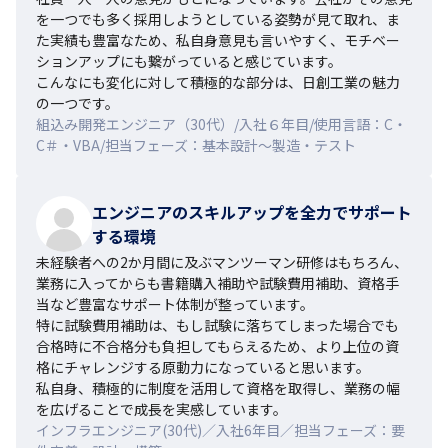
を一つでも多く採用しようとしている姿勢が見て取れ、ま
た実績も豊富なため、私自身意見も言いやすく、モチベー
ションアップにも繋がっていると感じています。

こんなにも変化に対して積極的な部分は、日創工業の魅力
の一つです。
組込み開発エンジニア（30代）/入社６年目/使用言語：C・
C＃・VBA/担当フェーズ：基本設計～製造・テスト
エンジニアのスキルアップを全力でサポート
する環境
未経験者への2か月間に及ぶマンツーマン研修はもちろん、
業務に入ってからも書籍購入補助や試験費用補助、資格手
当など豊富なサポート体制が整っています。

特に試験費用補助は、もし試験に落ちてしまった場合でも
合格時に不合格分も負担してもらえるため、より上位の資
格にチャレンジする原動力になっていると思います。

私自身、積極的に制度を活用して資格を取得し、業務の幅
を広げることで成長を実感しています。
インフラエンジニア(30代)／入社6年目／担当フェーズ：要