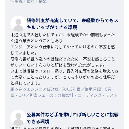
件定義・設計・構築
研修制度が充実していて、未経験からでもス
キルアップができる環境
中途採用で入社した私ですが、未経験でかつ前職もまった
く違う業界ということもあり

エンジニアという仕事に対してやっていけるのか不安を感
じていました。

研修内容が組み込みの基礎だったため、不安を感じること
がないくらいすんなりと研修を受けれた気がします。

いまでは後輩のフォロー然り、客先対応等の業務を増えてき
て大変なこともありますが、とてもやりがいのある仕事だ
と感じています。
組み込みエンジニア(20代)／入社3年目／使用言語：C言
語・C++／担当フェーズ：詳細設計・コーディング・テスト
公募案件など手を挙げれば新しいことに挑戦
できる環境
過去にあった公募案件の例として英語を活用できる案件へ