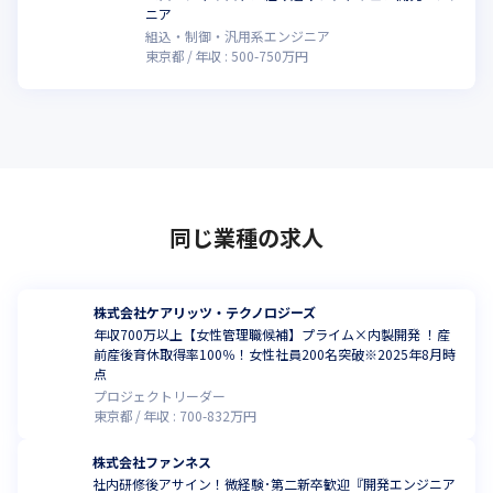
ニア
組込・制御・汎用系エンジニア
東京都
年収 :
500
-
750
万円
同じ業種の求人
株式会社ケアリッツ・テクノロジーズ
年収700万以上【女性管理職候補】プライム×内製開発 ！産
前産後育休取得率100％！女性社員200名突破※2025年8月時
点
プロジェクトリーダー
東京都
年収 :
700
-
832
万円
株式会社ファンネス
社内研修後アサイン！微経験･第二新卒歓迎『開発エンジニア