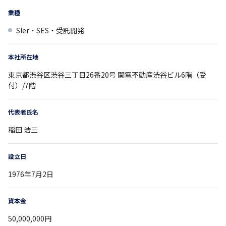
業種
SIer・SES・受託開発
本社所在地
東京都
渋谷区渋谷三丁目26番20号
関電不動産渋谷ビル6階（受
付）/7階
代表者氏名
稲田 浩三
設立日
1976年7月2日
資本金
50,000,000円