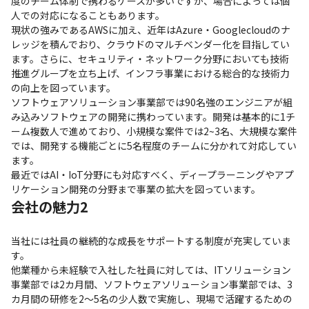
度のチーム体制で携わるケースが多いですが、場合によっては個
人での対応になることもあります。

現状の強みであるAWSに加え、近年はAzure・Googlecloudのナ
レッジを積んでおり、クラウドのマルチベンダー化を目指してい
ます。さらに、セキュリティ・ネットワーク分野においても技術
推進グループを立ち上げ、インフラ事業における総合的な技術力
の向上を図っています。

ソフトウェアソリューション事業部では90名強のエンジニアが組
み込みソフトウェアの開発に携わっています。開発は基本的に1チ
ーム複数人で進めており、小規模な案件では2~3名、大規模な案件
では、開発する機能ごとに5名程度のチームに分かれて対応してい
ます。

最近ではAI・IoT分野にも対応すべく、ディープラーニングやアプ
リケーション開発の分野まで事業の拡大を図っています。
会社の魅力2
当社には社員の継続的な成長をサポートする制度が充実していま
す。

他業種から未経験で入社した社員に対しては、ITソリューション
事業部では2カ月間、ソフトウェアソリューション事業部では、3
カ月間の研修を2～5名の少人数で実施し、現場で活躍するための