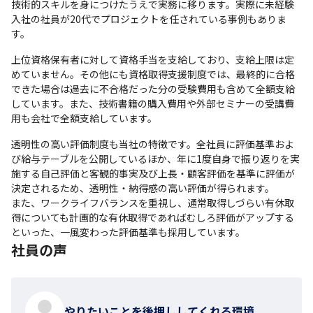
技術的スキルを身につけたうえで実務に移ります。実際に未経験
入社の社員が20代でプロジェクトを任されている事例もありま
す。
上位資格保有者に対して資格手当を支給しており、支給上限は定
めていません。その他にも資格取得支援制度では、最終的に合格
できた場合は過去に不合格だった分の受験費用も含めて全額支給
しています。また、技術書籍の購入費用や外部セミナーの受講費
用も会社で全額支給しています。
透明性の高い評価制度も当社の特徴です。全社員に評価基準およ
び給与テーブルを公開しているほか、年に1度自身で振り返りを実
施する自己評価と客観的事実及び上長・顧客評価を基準に評価が
決定されるため、透明性・納得感の高い評価が得られます。

また、ワークライフバランスを重視し、通常取得しづらい有休取
得についても計画的な有休取得であればむしろ評価がアップする
といった、一風変わった評価基準も採用しています。
社員の声
やりたいことを後押ししてくれる環境