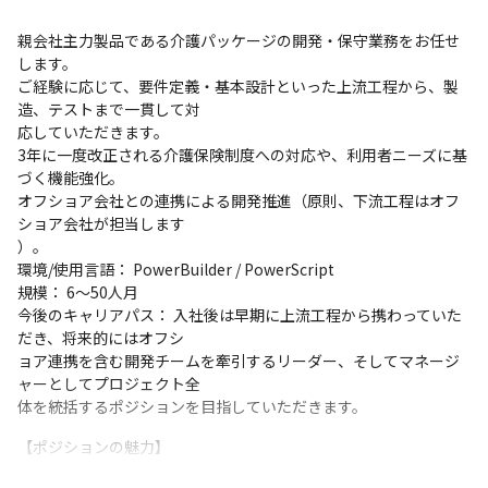
親会社主力製品である介護パッケージの開発・保守業務をお任せ
します。

ご経験に応じて、要件定義・基本設計といった上流工程から、製
造、テストまで一貫して対

応していただきます。

3年に一度改正される介護保険制度への対応や、利用者ニーズに基
づく機能強化。

オフショア会社との連携による開発推進（原則、下流工程はオフ
ショア会社が担当します

）。

環境/使用言語： PowerBuilder / PowerScript

規模： 6～50人月

今後のキャリアパス： 入社後は早期に上流工程から携わっていた
だき、将来的にはオフシ

ョア連携を含む開発チームを牽引するリーダー、そしてマネージ
ャーとしてプロジェクト全

体を統括するポジションを目指していただきます。
【ポジションの魅力】

上流工程での開発経験： ローコードツールを用いた効率的な開発