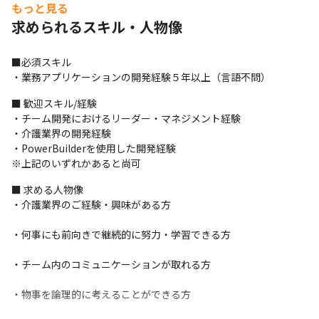
体制のもと、要件定義な

もっと見る
どの上流工程から挑戦でき、スキルアップが可能です。

求められるスキル・人物像
異文化の方とのチーム開発： オフショア会社との異文化コミュニ
ケーションや、リモート

■必須スキル

でのチーム開発を経験・牽引することができます。

・業務アプリケーションの開発経験５年以上（言語不問）
安定した長期キャリア形成： 親会社の主力介護パッケージ開発と
いう長期プロジェクトに

■ 歓迎スキル/経験

おいて、安定した就業環境で腰を据えてキャリア形成が可能で
・チーム開発におけるリーダー・マネジメント経験

す。
・介護業界の開発経験

・PowerBuilderを使用した開発経験

＜開発実績/案件＞

※上記のいずれかあると尚可
　・介護業務支援ソフトウェア（法改正対応）

　→PowerBuilderを利用したデスクトップアプリケーション改修
■ 求める人物像

開発。

・介護業界のご経験・興味がある方										
　   介護保険法の改正に伴うケアマネ向け機能の改修対応。

　・介護業務支援ソフトウェア（法改正対応）

・何事にも前向きで継続的に努力・学習できる方										
　→PowerBuilderを利用したデスクトップアプリケーション改修
開発。

・チーム内のコミュニケーションが取れる方										
　   介護保険法の改正に伴う新規加算・減算の追加対応。

　・介護業務支援ソフトウェア（機能強化）

・物事を論理的に考えることができる方										
　→PowerBuilderを利用したデスクトップアプリケーション改修
開発。
