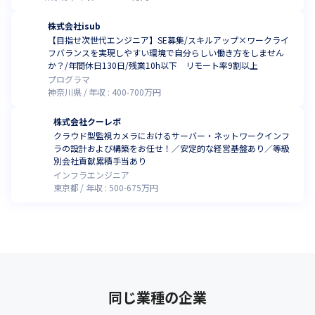
株式会社isub
【目指せ次世代エンジニア】SE募集/スキルアップ×ワークライ
フバランスを実現しやすい環境で自分らしい働き方をしません
か？/年間休日130日/残業10h以下 リモート率9割以上
プログラマ
神奈川県
年収 :
400
-
700
万円
株式会社クーレボ
クラウド型監視カメラにおけるサーバー・ネットワークインフ
ラの設計および構築をお任せ！／安定的な経営基盤あり／等級
別会社貢献累積手当あり
インフラエンジニア
東京都
年収 :
500
-
675
万円
同じ業種の企業