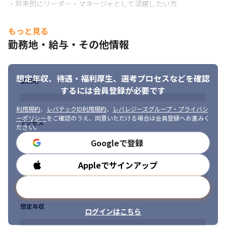
・将来的にリーダー・マネージャとして活躍したい方
　   介護費用の集計機能の性能改善対応。
もっと見る
勤務地・給与・その他情報
想定年収、待遇・福利厚生、
選考プロセスなどを確認
勤務地
するには会員登録が必要です
利用規約
、
レバテックID利用規約
、
レバレジーズグループ・プライバシ
ーポリシー
をご確認のうえ、同意いただける場合は会員登録へお進みく
アクセス
ださい。
Googleで登録
Appleでサインアップ
勤務時間
メールアドレスで登録
想定年収
ログインはこちら