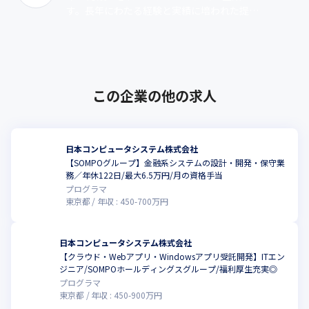
す。長年にわたる経験と実績に培われた提案
力で、ニーズに対応したソリューションを提
供しています。当社は、金融システム･･･
この企業の他の求人
日本コンピュータシステム株式会社
【SOMPOグループ】金融系システムの設計・開発・保守業
務／年休122日/最大6.5万円/月の資格手当
プログラマ
東京都
年収 :
450
-
700
万円
日本コンピュータシステム株式会社
【クラウド・Webアプリ・Windowsアプリ受託開発】ITエン
ジニア/SOMPOホールディングスグループ/福利厚生充実◎
プログラマ
東京都
年収 :
450
-
900
万円