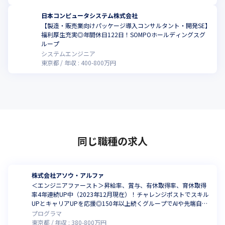
日本コンピュータシステム株式会社
【製造・販売業向けパッケージ導入コンサルタント・開発SE】
福利厚生充実◎年間休日122日！SOMPOホールディングスグ
ループ
システムエンジニア
東京都
年収 :
400
-
800
万円
同じ職種の求人
株式会社アソウ・アルファ
＜エンジニアファースト＞昇給率、賞与、有休取得率、育休取得
率4年連続UP中（2023年12月現在）！チャレンジポストでスキル
UPとキャリアUPを応援◎150年以上続くグループでAIや先端自社
開発にも挑戦◎
プログラマ
東京都
年収 :
380
-
800
万円