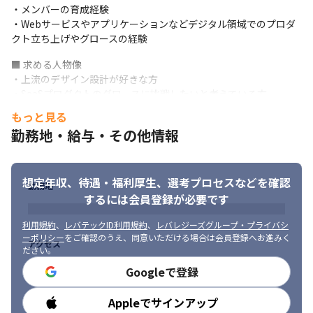
・メンバーの育成経験

・Webサービスやアプリケーションなどデジタル領域でのプロダ
クト立ち上げやグロースの経験
■ 求める人物像

・上流のデザイン設計が好きな方

・SaaSプロダクトのグロースに挑戦したいと考えている方

・デザインの意図や目的を言語化することの重要性を理解し、積
もっと見る
極的に取り組む姿勢がある方 

勤務地・給与・その他情報
・ユーザーを深く理解し、常にユーザー視点で課題に向き合える
方

・指示を待つ受け身の姿勢ではなく、能動的に課題やタスクを探
想定年収、待遇・福利厚生、
選考プロセスなどを確認
しに行ける方 

勤務地
・個人の成長だけでなく、チームや事業の成長にも意欲的に協力
するには会員登録が必要です
できる方
利用規約
、
レバテックID利用規約
、
レバレジーズグループ・プライバシ
ーポリシー
をご確認のうえ、同意いただける場合は会員登録へお進みく
アクセス
ださい。
Googleで登録
価値あるサービスを、スピード感を維持したまま届け続けられる
状態を目指します。
Appleでサインアップ
勤務時間