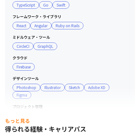
TypeScript
Go
Swift
■ 組織構成

フレームワーク・ライブラリ
・従業員数：100名（2021年9月時点） 

React
Angular
Ruby on Rails
・平均年齢35歳、男女比率67%：33％

・全体の33%が開発職

ミドルウェア・ツール
・CTO/SRE/サーバーサイドエンジニア/フロントエンドエ
CircleCI
GraphQL
ンジニア/Clojure（クロージャー）エンジニアが在籍して
います

クラウド
・エンジニア界で著名な鄧 皓亢（デン ハオカン/データエ
Firebase
ンジニア）がCTOとして在籍しています

デザインツール
Photoshop
Illustrator
Sketch
Adobe XD
■ 働き方

Figma
・平均残業時間は10時間と、社員の働きやすさを大切に
しています

プロジェクト管理
・出社、在宅勤務は自由で、遠方にお住まいの方はフルリ
GitHub
JIRA
モート勤務が可能です
もっと見る
得られる経験・キャリアパス
コミュニケーションツール
Slack