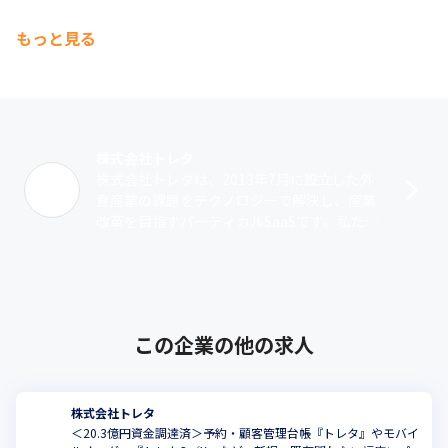
もっと見る
株式会社トレタ
株式会社トレタは、2013年7月に設立した外
食産業の課題をテクノロジーで解決し、産業
改革を目指すバーティカルSaaSです。私たち
は情報化から取り残された外食産業をテクノ
ロジーを使ってアップデートするこ･･･
この企業の他の求人
株式会社トレタ
＜20.3億円資金調達済＞予約・顧客管理台帳『トレタ』やモバイ