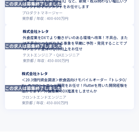
ルオーダー『トレタO／X』など、新規・既存問わない幅広いプ
この求人は募集終了しました
こ
ロダクトのマネジメントをお任せします
プロダクトマネージャー
東京都
年収 :
400
-
600
万円
株式会社トレタ
外食産業をDXでより働きがいのある環境へ改革！不具合、また
は不具合につながりうる事象を早期に予防・発見することでプ
この求人は募集終了しました
こ
ロジェクト全体のQCD向上をお任せ
テストエンジニア・QAエンジニア
東京都
年収 :
450
-
800
万円
株式会社トレタ
＜20.3億円資金調達＞飲食店向けモバイルオーダー『トレタO/
X』のフロントエンド開発をお任せ！Flutterを用いた開発経験を
この求人は募集終了しました
こ
活かせます／外食産業のDX推進をしませんか
フロントエンドエンジニア
東京都
年収 :
450
-
800
万円