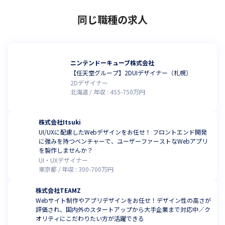
同じ職種の求人
ニンテンドーキューブ株式会社
【任天堂グループ】2DUIデザイナー（札幌）
2Dデザイナー
北海道
年収 :
455
-
750
万円
株式会社Itsuki
UI/UXに配慮したWebデザインをお任せ！ フロントエンド開発
に強みを持つベンチャーで、ユーザーファーストなWebアプリ
を製作しませんか？
UI・UXデザイナー
東京都
年収 :
300
-
700
万円
株式会社TEAMZ
Webサイト制作やアプリデザインをお任せ！デザイン性の高さが
評価され、国内外のスタートアップから大手企業まで対応中／ク
オリティにこだわりたい方が活躍できる