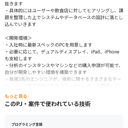
抜きます

・具体的にはユーザーや飲食店に対してヒアリングし、課
題を整理した上でシステムやデータベースの設計に落とし
込んでいきます

＜開発環境＞

・入社時に最新スペックのPCを用意します

・必要に応じて、デュアルディスプレイ、iPad、iPhone
も支給します

・分析のインスタンスやマシンなどの購入申請が可能で、
自分が開発しやすい環境を構築できます

・毎週2名のエンジニアが、技術に関するさまざまなテー
マについて話す技術共有会「テックトーク」を開催してい
ます

もっと見る
・Go勉強会やRDB勉強会、輪読会を定期的に開催してお
このPJ・案件で使われている技術
り、幅広い知識をインプットできる環境が整っています

＜開発・運用に利用している技術、サービス一覧＞

プログラミング言語
https://stackshare.io/toreta/toreta
