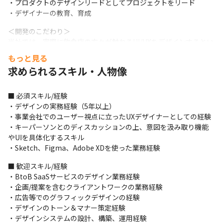
・プロダクトのデザインリードとしてプロジェクトをリード

・デザイナーの教育、育成
＜開発のこだわり＞

当社では、実際に飲食店の方々が触れるUI/UXをデザインするとい
うことは「飲食店の働き方そのものをデザイン（店舗運営のオペ
もっと見る
レーションをデザイン）している」と認識しており、ユーザー視
求められるスキル・人物像
点や体験をフックにより良いデザインを提供することを大切にし
ています。
■ 必須スキル/経験

■ この仕事の面白み、魅力

・デザインの実務経験（5年以上）

・プロダクトの作り込みを通じてユーザーや飲食産業に貢献する
・事業会社でのユーザー視点に立ったUXデザイナーとしての経験

ことができます

・キーパーソンとのディスカッションの上、意図を汲み取り機能
・ユーザーとの距離が近く、使いやすいプロダクトを作る先駆者
やUIを具体化するスキル

として活躍できます

・Sketch、Figma、Adobe XDを使った業務経験
・少数精鋭のため、挑戦の幅が広く、個人のオーナーシップの大
きさが魅力です

■ 歓迎スキル/経験

・顧客接点が多く、顧客の声を直接聞きながら開発に携わること
・BtoB SaaSサービスのデザイン業務経験

ができます

・企画/提案を含むクライアントワークの業務経験

・フットワークの軽さが魅力です
・広告等でのグラフィックデザインの経験

・デザインのトーン＆マナー策定経験

・デザインシステムの設計、構築、運用経験
