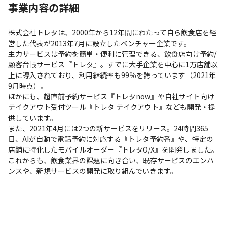
事業内容の詳細
株式会社トレタは、2000年から12年間にわたって自ら飲食店を経
営した代表が2013年7月に設立したベンチャー企業です。

主力サービスは予約を簡単・便利に管理できる、飲食店向け予約/
顧客台帳サービス『トレタ』。すでに大手企業を中心に1万店舗以
上に導入されており、利用継続率も99％を誇っています（2021年
9月時点）。

ほかにも、超直前予約サービス『トレタnow』や自社サイト向け
テイクアウト受付ツール『トレタ テイクアウト』なども開発・提
供しています。

また、2021年4月には2つの新サービスをリリース。24時間365
日、AIが自動で電話予約に対応する『トレタ予約番』や、特定の
店舗に特化したモバイルオーダー『トレタO/X』を開発しました。

これからも、飲食業界の課題に向き合い、既存サービスのエンハ
ンスや、新規サービスの開発に取り組んでいきます。
幅広い知識をインプットできる環境が整っています。