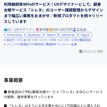
利用継続率99％のサービス！UXデザイナーとして、顧客
台帳サービス『トレタ』のユーザー課題整理からデザイン
まで幅広い業務をおまかせ／新規プロダクトを続々リリー
スしています
UI・UXデザイナー
東京都
400-600万円
正社員
Photoshop
Illustrator
Sketch
Adobe XD
Figma
自社サービスあり
リモートワーク可
フルリモート可
服装自由
フレックス制度あり
新技術に積極的
ベンチャー企業
2025/2/20
更新
事業概要
■ 飲食店向け予約/顧客台帳サービス『トレタ』を中心にサービス
の開発、販売事業を行っています
■ 『トレタ』はすでに大手企業を中心に1万店舗以上に導入され