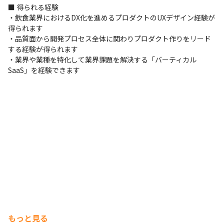
■ 得られる経験

支給PC
・飲食業界におけるDX化を進めるプロダクトのUXデザイン経験が
入社時に最新スペックのPCを支給
得られます

・品質面から開発プロセス全体に関わりプロダクト作りをリード
する経験が得られます

・業界や業種を特化して業界課題を解決する「バーティカル
SaaS」を経験できます
デュアルディスプレイ、iPad、iPhoneも適宜支給します。
もっと見る