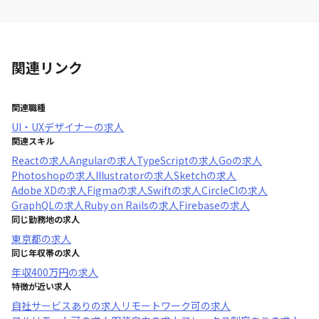
関連リンク
関連職種
UI・UXデザイナー
の求人
関連スキル
React
の求人
Angular
の求人
TypeScript
の求人
Go
の求人
Photoshop
の求人
Illustrator
の求人
Sketch
の求人
Adobe XD
の求人
Figma
の求人
Swift
の求人
CircleCI
の求人
GraphQL
の求人
Ruby on Rails
の求人
Firebase
の求人
同じ勤務地の求人
東京都
の求人
同じ年収帯の求人
年収
400万円
の求人
特徴が近い求人
自社サービスあり
の求人
リモートワーク可
の求人