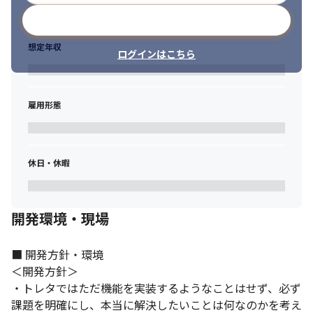
メールアドレスで登録
想定年収
ログインはこちら
雇用形態
休日・休暇
開発環境・現場
■ 開発方針・環境

＜開発方針＞

・トレタではただ機能を実装するようなことはせず、必ず
最新事例のキャッチアップ・スキルアップに努めています。
課題を明確にし、本当に解決したいことは何なのかを考え