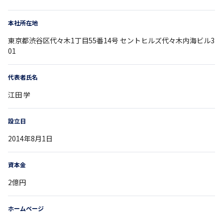
本社所在地
東京都
渋谷区代々木1丁目55番14号
セントヒルズ代々木内海ビル3
01
代表者氏名
江田 学
設立日
2014年8月1日
資本金
2億円
ホームページ