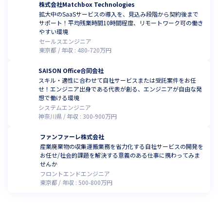
株式会社Matchbox Technologies
拡大中のSaaSサービスの導入を、見込み段階から契約後まで
サポート！平均残業時間10時間程度、リモートワーク可の働き
やすい環境
セールスエンジニア
東京都
年収 :
480
-
720
万円
SAISON Office合同会社
スキル・適性に合わせて自社サービスまたは受託案件をお任
せ！エンジニア出身である代表が創る、エンジニアが自由な発
想で働ける環境
システムエンジニア
神奈川県
年収 :
300
-
900
万円
ファンファーレ株式会社
産業廃棄物の収集運搬業務を省力化する自社サービスの開発を
お任せ/社会的課題を解決する意義のある仕事に携わってみま
せんか
フロントエンドエンジニア
東京都
年収 :
500
-
800
万円