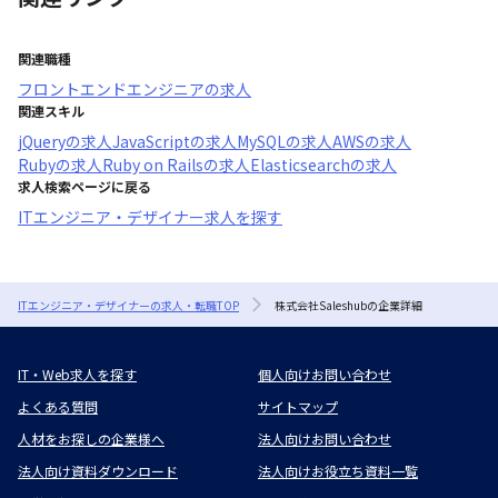
関連職種
フロントエンドエンジニア
の求人
関連スキル
jQuery
の求人
JavaScript
の求人
MySQL
の求人
AWS
の求人
Ruby
の求人
Ruby on Rails
の求人
Elasticsearch
の求人
求人検索ページに戻る
ITエンジニア・デザイナー求人を探す
ITエンジニア・デザイナーの求人・転職TOP
株式会社Saleshubの企業詳細
IT・Web求人を探す
個人向けお問い合わせ
よくある質問
サイトマップ
人材をお探しの企業様へ
法人向けお問い合わせ
法人向け資料ダウンロード
法人向けお役立ち資料一覧