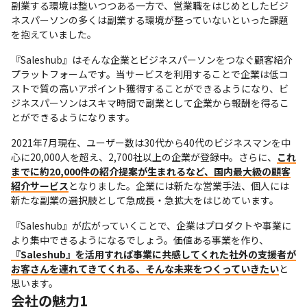
副業する環境は整いつつある一方で、営業職をはじめとしたビジ
ネスパーソンの多くは副業する環境が整っていないといった課題
を抱えていました。
『Saleshub』はそんな企業とビジネスパーソンをつなぐ顧客紹介
プラットフォームです。当サービスを利用することで企業は低コ
ストで質の高いアポイント獲得することができるようになり、ビ
ジネスパーソンはスキマ時間で副業として企業から報酬を得るこ
とができるようになります。
2021年7月現在、ユーザー数は30代から40代のビジネスマンを中
心に20,000人を超え、2,700社以上の企業が登録中。さらに、
これ
までに約20,000件の紹介提案が生まれるなど、国内最大級の顧客
紹介サービス
となりました。企業には新たな営業手法、個人には
新たな副業の選択肢として急成長・急拡大をはじめています。
『Saleshub』が広がっていくことで、企業はプロダクトや事業に
より集中できるようになるでしょう。価値ある事業を作り、
『Saleshub』を活用すれば事業に共感してくれた社外の支援者が
お客さんを連れてきてくれる、そんな未来をつくっていきたい
と
思います。
会社の魅力1