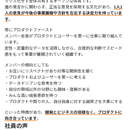
ックス化せず全体共有するオープンな体質です。

誰の発言かに関わらず、正当な意見を採用する文化があり、
1人1
人の意見が今後の事業展開や方針を左右する決定力を持っていま
す
。
常にプロダクトファースト

メンバー全員がプロダクトとユーザーを第一に仕事に取り組んで
います。

定性・定量的なデータを活用しながら、合理的な判断でスピード
感をもって事業が展開されていく組織です。
メンバーの傾向としても

・お互いにリスペクトがあり対等な関係性を築く

・プロダクトおよびユーザーを第一に考える

・データドリブンな思考を持つ

・自分の領域以外の分野にも興味・理解がある

・みんな高い成長意欲を持つ

・プロダクトや周りの人、自分自身に対する誠実さを大事にする
といった特徴があり、
開発とビジネスの垣根なく、プロダクトに
向き合っています
。
社員の声