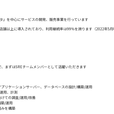
レタ』を中心にサービスの開発、販売事業を行っています
店舗以上に導入されており、利用継続率は99％を誇ります（2022年5月
で、まずはSREチームメンバーとして活躍いただきます
プリケーションサーバー、データベースの設計/構築/運用

運用、計測

ての調査/運用/改善

/運用

組みを構築