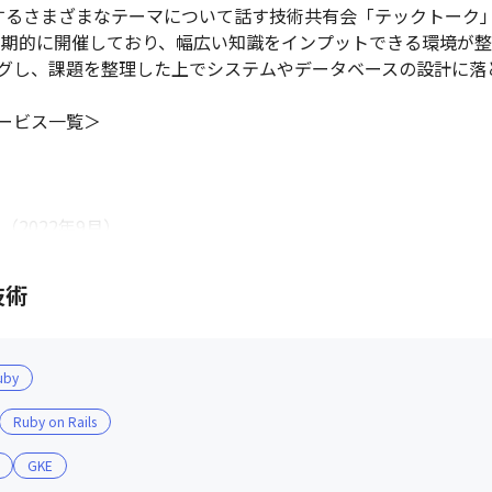
するさまざまなテーマについて話す技術共有会「テックトーク」
定期的に開催しており、幅広い知識をインプットできる環境が整
グし、課題を整理した上でシステムやデータベースの設計に落と
ビス一覧＞

2022年9月）

ア/フロントエンドエンジニア/Clojure（クロージャー）エン
技術
オカン/データエンジニア）がCTOとして在籍しています

uby
住まいの方はフルリモート勤務が可能です

16時）を導入しており、働きやすい環境です

Ruby on Rails
給取得率は105%（2021年実績）、社員の働きやすさを大切にし
GKE