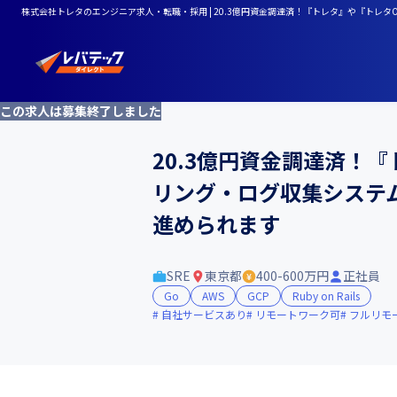
株式会社トレタのエンジニア求人・転職・採用 | 20.3億円資金調達済！『トレタ』や『ト
この求人は募集終了しました
20.3億円資金調達済！
リング・ログ収集システ
進められます
SRE
東京都
400-600万円
正社員
Go
AWS
GCP
Ruby on Rails
自社サービスあり
リモートワーク可
フルリモ