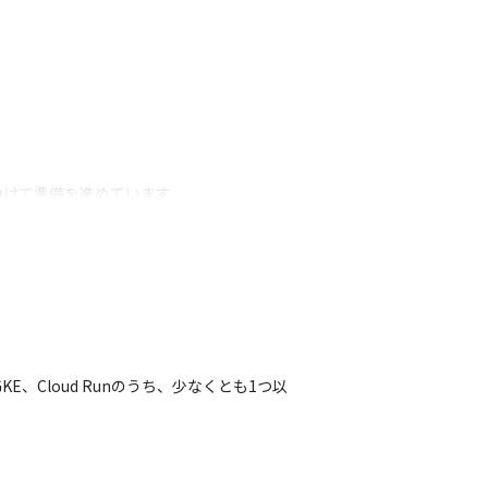
けて準備を進めています

を提供できるよう、「運用基盤の自動化」や
を募集しています
援を行うことができます

KE、Cloud Runのうち、少なくとも1つ以