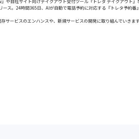
w』や自社サイト向けテイクアウト受付ツール『トレタ テイクアウト』
リリース。24時間365日、AIが自動で電話予約に対応する『トレタ予
も適宜支給します。
幅広い知識をインプットできる環境
既存サービスのエンハンスや、新規サービスの開発に取り組んでいきま