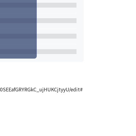
EafGRYRGkC_ujHUKCjtyyU/edit#
