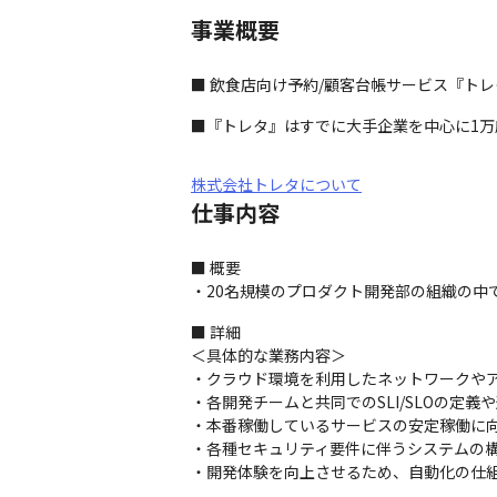
事業概要
■ 飲食店向け予約/顧客台帳サービス『ト
■『トレタ』はすでに大手企業を中心に1万
株式会社トレタについて
仕事内容
■ 概要

・20名規模のプロダクト開発部の組織の中
■ 詳細

＜具体的な業務内容＞

・クラウド環境を利用したネットワークやア
・各開発チームと共同でのSLI/SLOの定義や
・本番稼働しているサービスの安定稼働に向け
・各種セキュリティ要件に伴うシステムの構築
・開発体験を向上させるため、自動化の仕