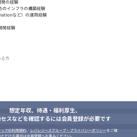
発の経験

めのインフラの構築経験

mationなど）の運用経験

開発経験

る方

方
想定年収、待遇・福利厚生、
ロセスなどを確認するには会員登録が必要です
フルリモートで業務を行っています
ックID利用規約
、
レバレジーズグループ・プライバシーポリシー
をご確
いただける場合は会員登録へお進みください。