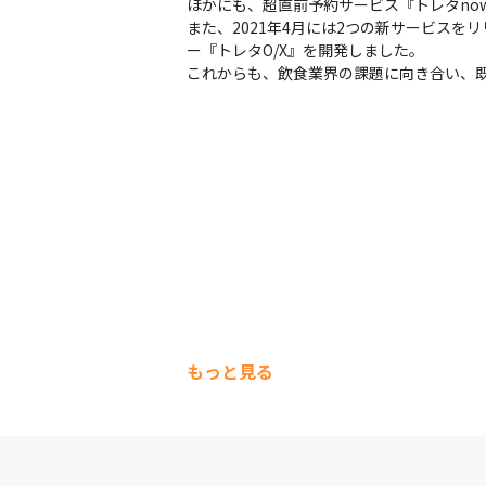
ほかにも、超直前予約サービス『トレタno
また、2021年4月には2つの新サービスを
デュアルディスプレイ、iPad、iPhone
ー『トレタO/X』を開発しました。

これからも、飲食業界の課題に向き合い、
もっと見る