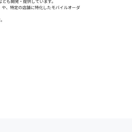
なども開発・提供しています。

約番』や、特定の店舗に特化したモバイルオーダ
が整っています。
す。