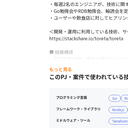
・毎週2名のエンジニアが、技術に関
・Go勉強会やRDB勉強会、輪読会を
・ユーザーや飲食店に対してヒアリン
＜開発・運用に利用している技術、サー
https://stackshare.io/toreta/toreta

■ 組織構成

・平均年齢36歳、男女比率56%：44％（
・全体の36%が開発職（2022年9月）

もっと見る
・CTO/SRE/サーバーサイドエンジニ
このPJ・案件で使われている
・エンジニア界で著名な鄧皓亢（デンハ
■ 働き方

プログラミング言語
Go
R
・出社、在宅勤務は自由で、遠方にお
・フレックス制（コアタイム：11時〜
フレームワーク・ライブラリ
Node.js
・平均残業時間は13.59時間/月、有
ミドルウェア・ツール
Terraform