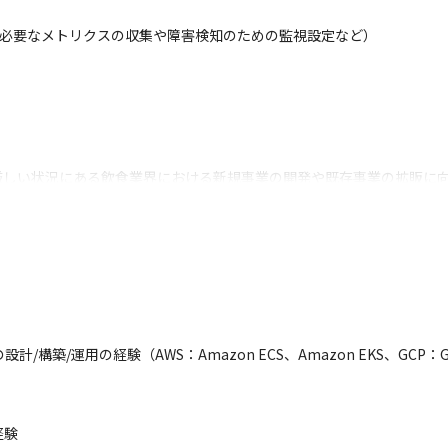
理に必要なメトリクスの収集や障害検知のための監視設定など）

で厳しい状況にある飲食業界における新規事業の開発や既存事業の拡販に向
いく事業領域に合わせて、低コストで品質と運用安定性が高いサービス
ンフラ基盤の「設計/開発」を手掛け、トレタのサービスを支えるSRE
飲食業界に対し、既存サービスのエンハンスや新規サービスの開発の支
ーシップを持って業務を進めれれます

や飲食産業に貢献することができます
/構築/運用の経験（AWS：Amazon ECS、Amazon EKS、GCP：G
験
