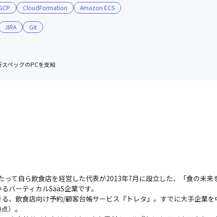
GCP
CloudFormation
Amazon ECS
JIRA
Git
新スペックのPCを支給
わたって自ら飲食店を経営した代表が2013年7月に設立した、「食の未
バーティカルSaaS企業です。

る、飲食店向け予約/顧客台帳サービス『トレタ』。すでに大手企業を
点）。
