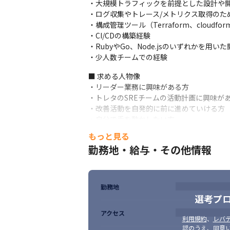
・大規模トラフィックを前提とした設計や開
・ログ収集やトレース/メトリクス取得のた
・構成管理ツール（Terraform、cloudfor
・CI/CDの構築経験

・RubyやGo、Node.jsのいずれかを用いた
・少人数チームでの経験
■ 求める人物像

・リーダー業務に興味がある方

・トレタのSREチームの活動計画に興味があ
・改善活動を自発的に前に進めていける方

・自分で手を動かしたい方

・プログラミングが好きな方

もっと見る
・新しい技術に挑戦できる環境で働きたい
勤務地・給与・その他情報
勤務地
選考プ
一人ひとりの裁量が大きいです。
アクセス
利用規約
、
レバテ
認のうえ、同意