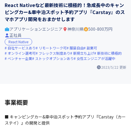
React Nativeなど最新技術に積極的！急成長中のキャン
ピングカー&車中泊スポット予約アプリ『Carstay』のス
マホアプリ開発をおまかせします
アプリケーションエンジニア
神奈川県
500-800万円
正社員
React Native
自社サービスあり
リモートワーク可
服装自由
副業可
オンライン選考可
フレックス制度あり
新規立ち上げ
新技術に積極的
ベンチャー企業
ストックオプションあり
女性エンジニアが活躍中
2023/5/22
更新
事業概要
■ キャンピングカー&車中泊スポット予約アプリ『Carstay（カー
ステイ）』の開発と提供