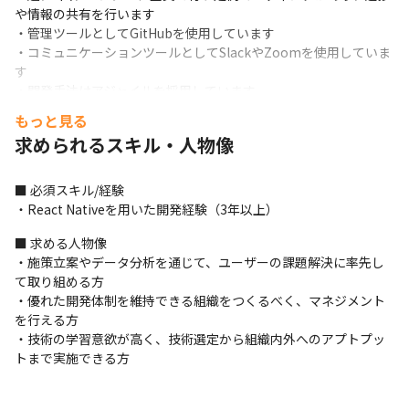
や情報の共有を行います

・管理ツールとしてGitHubを使用しています

・コミュニケーションツールとしてSlackやZoomを使用していま
す

・開発手法はアジャイルを採用しています
もっと見る
＜チームについて＞

求められるスキル・人物像
・現在、業務委託のメンバー含め、7名のエンジニアで開発を行っ
ています

・7名の内訳はプロダクトマネージャー1名、アプリエンジニア1
■ 必須スキル/経験

名、バックエンドエンジニア3名、フロントエンドエンジニア2名
・React Nativeを用いた開発経験（3年以上）
です
■ 求める人物像

■ この仕事の面白み、魅力

・施策立案やデータ分析を通じて、ユーザーの課題解決に率先し
・toC向けの新しいサービスを開発しているため、「自分たちが本
て取り組める方

当に作りたいサービス」を作ることができます

・優れた開発体制を維持できる組織をつくるべく、マネジメント
・ユーザーの顔が見えるサービスのため、開発のやりがいを感じ
を行える方

ることができます

・技術の学習意欲が高く、技術選定から組織内外へのアプトプッ
・3.2億円の資金調達に成功しており、世の中に期待されているサ
トまで実施できる方
ービスに携わることができます

・事業の0→1フェーズが終わり、1から10や100を目指していくフ
ェーズを作っていくことができます