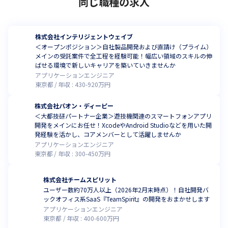
同じ職種の求人
株式会社インテリジェントウェイブ
＜オープンポジション＞自社製品開発および直請け（プライム）
メインの受託案件で全工程を経験可能！幅広い領域のスキルの伸
ばせる環境で新しいキャリアを築いていきませんか
アプリケーションエンジニア
東京都
年収 :
430
-
920
万円
株式会社パオン・ディーピー
＜大都技研パートナー企業＞遊技機関連のスマートフォンアプリ
開発をメインにお任せ！XcodeやAndroid Studioなどを用いた開
発経験を活かし、コアメンバーとして活躍しませんか
アプリケーションエンジニア
東京都
年収 :
300
-
450
万円
株式会社チームスピリット
ユーザー数約70万人以上（2026年2月末時点）！自社開発バ
ックオフィス系SaaS『TeamSpirit』の開発をおまかせします
アプリケーションエンジニア
東京都
年収 :
400
-
600
万円