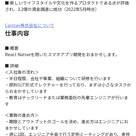
■ 新しいライフスタイルや文化を作るプロダクトである点が評価
され、3.2億の資金調達に成功（2022年5月時点）
Carstay株式会社について
仕事内容
■ 概要

React Nativeを用いたスマホアプリ開発をおまかせします。
■ 詳細

＜入社後の流れ＞

・半日程度、会社や事業、組織について研修を行います

・原則OJT形式でレクチャーを行っており、まずは小さなタスクか
らおまかせしています

・教育はテックリードまたは業務委託の先輩エンジニアが行いま
す
＜業務の進め方＞

・期限とアウトプットのゴールを決め、進め方はエンジニアにお
まかせしています

・週に1回、エンジニア全員で行う定例ミーティングがあり、進捗