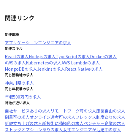
関連リンク
関連職種
アプリケーションエンジニア
の求人
関連スキル
React
の求人
Node.js
の求人
TypeScript
の求人
Docker
の求人
AWS
の求人
Kubernetes
の求人
AWS Lambda
の求人
MongoDB
の求人
Jenkins
の求人
React Native
の求人
同じ勤務地の求人
神奈川県
の求人
同じ年収帯の求人
年収
500万円
の求人
特徴が近い求人
自社サービスあり
の求人
リモートワーク可
の求人
服装自由
の求人
副業可
の求人
オンライン選考可
の求人
フレックス制度あり
の求人
新規立ち上げ
の求人
新技術に積極的
の求人
ベンチャー企業
の求人
ストックオプションあり
の求人
女性エンジニアが活躍中
の求人