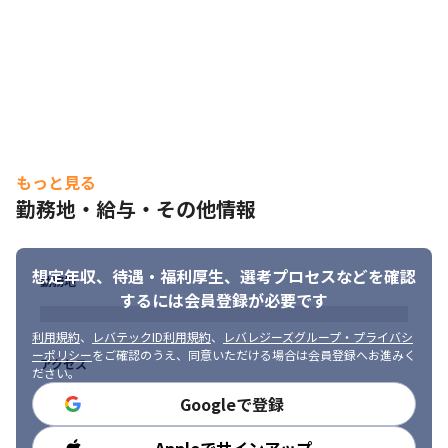
もっと見る
勤務地・給与・その他情報
想定年収、待遇・福利厚生、
選考プロセスなどを確認
勤務地
するには会員登録が必要です
利用規約
、
レバテックID利用規約
、
レバレジーズグループ・プライバシ
ーポリシー
をご確認のうえ、同意いただける場合は会員登録へお進みく
アクセス
ださい。
Googleで登録
勤務時間