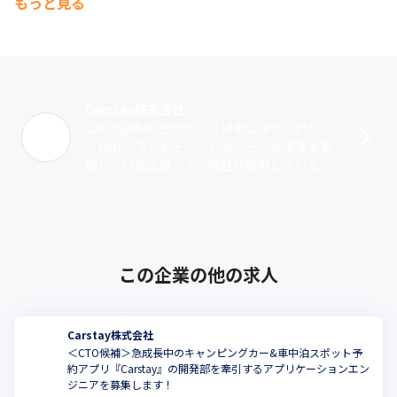
もっと見る
Carstay株式会社
Carstay株式会社は、2018年に設立された、
「VANLIFE」をテーマにユニークな事業を展
開している企業です。当社が提供しているア
プリの『Carstay』は、ホルダー・ホストの
キャンピングカーや･･･
この企業の他の求人
Carstay株式会社
＜CTO候補＞急成長中のキャンピングカー&車中泊スポット予
約アプリ『Carstay』の開発部を牽引するアプリケーションエン
ジニアを募集します！