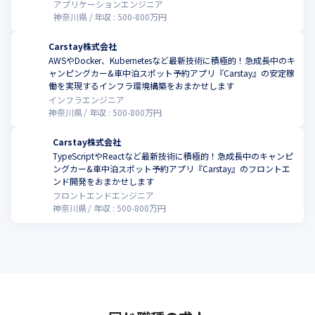
アプリケーションエンジニア
神奈川県
年収 :
500
-
800
万円
Carstay株式会社
AWSやDocker、Kubernetesなど最新技術に積極的！急成長中のキ
ャンピングカー&車中泊スポット予約アプリ『Carstay』の安定稼
働を実現するインフラ環境構築をおまかせします
インフラエンジニア
神奈川県
年収 :
500
-
800
万円
Carstay株式会社
TypeScriptやReactなど最新技術に積極的！急成長中のキャンピ
ングカー&車中泊スポット予約アプリ『Carstay』のフロントエ
ンド開発をおまかせします
フロントエンドエンジニア
神奈川県
年収 :
500
-
800
万円