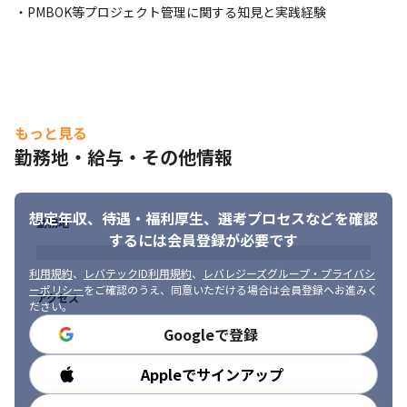
・PMBOK等プロジェクト管理に関する知見と実践経験
自分のスキルを活かせる業務をお任せします。
もっと見る
勤務地・給与・その他情報
想定年収、待遇・福利厚生、
選考プロセスなどを確認
勤務地
するには会員登録が必要です
利用規約
、
レバテックID利用規約
、
レバレジーズグループ・プライバシ
ーポリシー
をご確認のうえ、同意いただける場合は会員登録へお進みく
アクセス
ださい。
Googleで登録
Appleでサインアップ
勤務時間