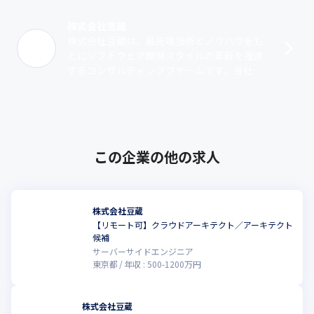
株式会社豆蔵
株式会社豆蔵は、最先端技術とノウハウをも
とにソフトウェア開発スタイルの革新を推進
するコンサルティングファームです。当社の
強みは、高い技術力を持つプロフェッショナ
ル集団であること。専門書の執筆やメディ
ア･･･
この企業の他の求人
株式会社豆蔵
【リモート可】クラウドアーキテクト／アーキテクト
候補
サーバーサイドエンジニア
東京都
年収 :
500
-
1200
万円
株式会社豆蔵