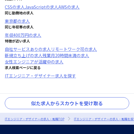
CSS
の求人
JavaScript
の求人
AWS
の求人
同じ勤務地の求人
東京都
の求人
同じ年収帯の求人
年収
400万円
の求人
特徴が近い求人
自社サービスあり
の求人
リモートワーク可
の求人
新規立ち上げ
の求人
残業月20時間未満
の求人
女性エンジニアが活躍中
の求人
求人検索ページに戻る
ITエンジニア・デザイナー求人を探す
似た求人からスカウトを受け取る
ITエンジニア・デザイナーの求人・転職TOP
ITエンジニア・デザイナーの求人・転職を探