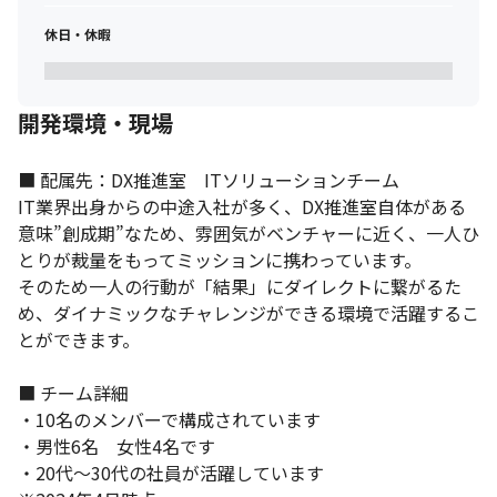
休日・休暇
開発環境・現場
■ 配属先：DX推進室　ITソリューションチーム

IT業界出身からの中途入社が多く、DX推進室自体がある
意味”創成期”なため、雰囲気がベンチャーに近く、一人ひ
とりが裁量をもってミッションに携わっています。

そのため一人の行動が「結果」にダイレクトに繋がるた
め、ダイナミックなチャレンジができる環境で活躍するこ
事業の立ち上げフェーズに挑戦できます。
とができます。

■ チーム詳細

・10名のメンバーで構成されています

・男性6名　女性4名です

・20代～30代の社員が活躍しています
