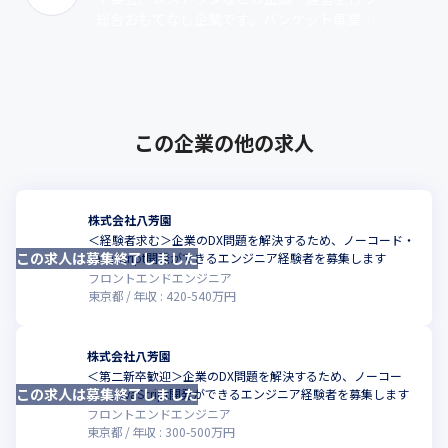
総合おもてなし企業です。バンケット事業で
は、新郎新婦・両家のおもてなしの気持ちが
伝わる料理の提供や、絆を確かめ合える･･･
この企業の他の求人
株式会社八芳園
＜経験者求む＞企業のDX問題を解決するため、ノーコード・
この求人は募集終了しました
こ
JavaScript開発ができるエンジニア経験者を募集します
フロントエンドエンジニア
東京都
年収 :
420
-
540
万円
株式会社八芳園
＜第二新卒歓迎＞企業のDX問題を解決するため、ノーコー
この求人は募集終了しました
こ
ド・JavaScript開発ができるエンジニア経験者を募集します
フロントエンドエンジニア
東京都
年収 :
300
-
500
万円