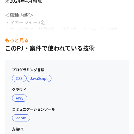
※2024年4月時点

＜職種内訳＞

・マネージャー3名

・エンジニア　社員4名　派遣2名　フリーランス4名

※2023年6月時点

もっと見る
このPJ・案件で使われている技術
■ 現場・社員の雰囲気

・約80年の歴史を持つ老舗企業ながら、DX推進室は創成
期なのでこれからつくり上げていくベンチャーのような雰
プログラミング言語
囲気があります

CSS
JavaScript
・話しかけやすく、穏やかな社員が多いです

・裁量が大きく、色々なチャレンジができます

クラウド
またワークライフバランスやウェルビーイングも重視して
AWS
おり多様の「働き方」に対応しています。
コミュニケーションツール
Zoom
支給PC