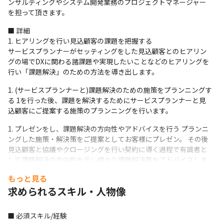
ンサルティングやシステム開発業務のプロジェクトマネージャー
を担って頂きます。
■ 詳細

1. ヒアリングを行い見込顧客の課題を把握する

サービスプランナーがセッティングをした見込顧客とのヒアリン
グの場でDXに関わる諸課題や実現したいことなどのヒアリングを
行い「課題解決」のための方法を導き出します。
(サービスプランナーと)課題解決のための施策をプランニングす
る 1を行った後、課題を解決するためにサービスプランナーと見
込顧客にご提案する施策のプランニングを行います。
プレゼンをし、課題解決の方向性やアドバイスを行う プランニ
ングした施策・解決策をご提案としてお客様にプレゼン。 その後
見込顧客と協議やクロージングを行い契約に導く過程で有識者と
して課題解決の方向性を示し様々な課題解決策をアドバイスしま
す。
もっと見る
開発チームをまとめプロジェクトを遂行し成功に導く 見込顧客
求められるスキル・人物像
と晴れて「契約」を締結調印となった後は開発チームにフェーズ
が移行します。 PMは開発チームのマネージャーとしてチームメン
■ 必須スキル/経験

バーのタスクを管理し進捗を管理します。 またクライアントとは