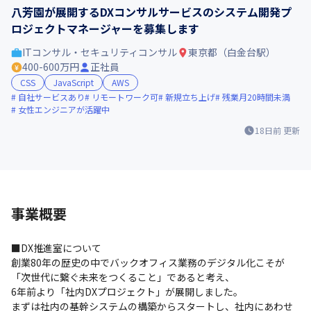
八芳園が展開するDXコンサルサービスのシステム開発プ
ロジェクトマネージャーを募集します
ITコンサル・セキュリティコンサル
東京都（白金台駅）
400-600万円
正社員
CSS
JavaScript
AWS
自社サービスあり
リモートワーク可
新規立ち上げ
残業月20時間未満
女性エンジニアが活躍中
18日前
更新
事業概要
■DX推進室について

創業80年の歴史の中でバックオフィス業務のデジタル化こそが
「次世代に繋ぐ未来をつくること」であると考え、

6年前より「社内DXプロジェクト」が展開しました。

まずは社内の基幹システムの構築からスタートし、社内にあわせ