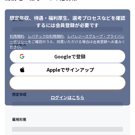
想定年収、待遇・福利厚生、
選考プロセスなどを確認
勤務地
するには会員登録が必要です
利用規約
、
レバテックID利用規約
、
レバレジーズグループ・プライバシ
ーポリシー
をご確認のうえ、同意いただける場合は会員登録へお進みく
アクセス
ださい。
Googleで登録
Appleでサインアップ
勤務時間
メールアドレスで登録
相手の意見を汲み取る力が身につきます。
想定年収
ログインはこちら
雇用形態