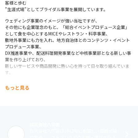
客様と歩む

”生涯式場”としてブライダル事業を展開しています。
ウェディング事業のイメージが強い当社ですが、

その他にも企業理念のもと、「総合イベントプロデュース企業」
として食を中心とするMICEやレストラン・料亭事業、

敷地外事業にも力を入れ、地方自治体とのコンテンツ・イベント
プロデュース事業、

DX推進事業や、配送料理開発事業など中核事業部となる新しい事
業を作り上げており、

新しいサービスや商品開発に熱い心を持って日々取り組んでいま
す。
もっと見る
株式会社八芳園
株式会社八芳園は1943年に創業し、結婚式場
や宴会、レストランなどの企画・運営を行う