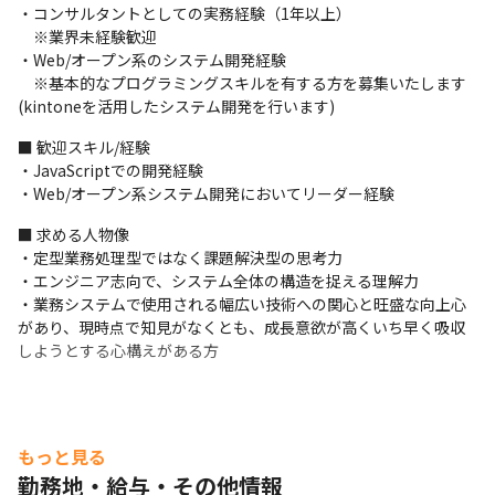
・コンサルタントとしての実務経験（1年以上）

要件定義やアジャイル開発の場面においてシステム開発に関する
　※業界未経験歓迎

折衝と調整・詳細な機能及び仕様・連結のご提案などプロジェク
・Web/オープン系のシステム開発経験

トを遂行し成功に導くためのミッションを担います。
　※基本的なプログラミングスキルを有する方を募集いたします
(kintoneを活用したシステム開発を行います)
（変更の範囲）当社業務全般
■ 歓迎スキル/経験

■プロジェクト例

・JavaScriptでの開発経験

・DX推進コンサルティング＆システムソリューション開発サービ
・Web/オープン系システム開発においてリーダー経験
ス『SOLVE EIGHT』
■ 求める人物像

■研修に関して

・定型業務処理型ではなく課題解決型の思考力

・サイボウズ公認の有料講習を受け、kintoneの使用方法に関して
・エンジニア志向で、システム全体の構造を捉える理解力 　

理解を深めます

・業務システムで使用される幅広い技術への関心と旺盛な向上心
・入社後は社内の案件に携わり、実務理解を深めます
があり、現時点で知見がなくとも、成長意欲が高くいち早く吸収
しようとする心構えがある方
もっと見る
勤務地・給与・その他情報