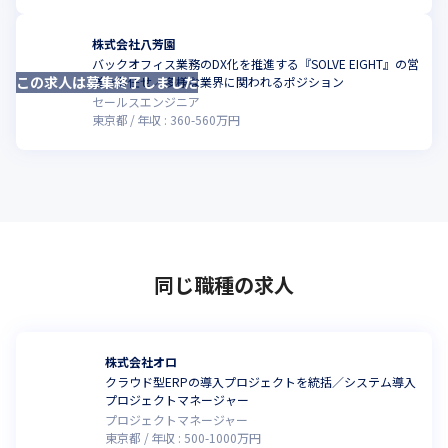
株式会社八芳園
バックオフィス業務のDX化を推進する『SOLVE EIGHT』の営
この求人は募集終了しました
業をお任せ／多様な業界に関われるポジション
セールスエンジニア
東京都
年収 :
360
-
560
万円
同じ職種の求人
株式会社オロ
クラウド型ERPの導入プロジェクトを統括／システム導入
プロジェクトマネージャー
プロジェクトマネージャー
東京都
年収 :
500
-
1000
万円