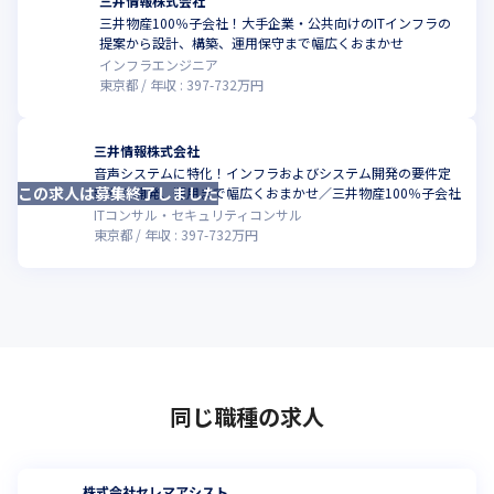
三井情報株式会社
三井物産100％子会社！大手企業・公共向けのITインフラの
こ
提案から設計、構築、運用保守まで幅広くおまかせ
インフラエンジニア
東京都
年収 :
397
-
732
万円
三井情報株式会社
音声システムに特化！インフラおよびシステム開発の要件定
この求人は募集終了しました
こ
義から開発、運用まで幅広くおまかせ／三井物産100％子会社
ITコンサル・セキュリティコンサル
東京都
年収 :
397
-
732
万円
同じ職種の求人
株式会社セレマアシスト