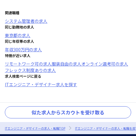
関連職種
システム管理者
の求人
同じ勤務地の求人
東京都
の求人
同じ年収帯の求人
年収
300万円
の求人
特徴が近い求人
リモートワーク可
の求人
服装自由
の求人
オンライン選考可
の求人
フレックス制度あり
の求人
求人検索ページに戻る
ITエンジニア・デザイナー求人を探す
似た求人からスカウトを受け取る
ITエンジニア・デザイナーの求人・転職TOP
ITエンジニア・デザイナーの求人・転職を探