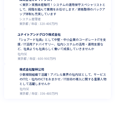
＜東京＞実務未経験可！システムの運用保守スペシャリストと
して、段階を踏んで業務をお任せします／資格取得のバックア
ップ体制も充実しています
システム管理者
東京都
年収 :
320
-
400
万円
ユナイトアンドグロウ株式会社
『シェアード社員』として中堅・中小企業のコーポレートITを支
援／IT活用アドバイザリー、社内システムの活用・運用支援な
ど、社員よりも社員らしく働いて成長していきませんか
社内SE
東京都
年収 :
600
-
900
万円
株式会社聖林公司
少数精鋭組織で活躍！アパレル業界の社内SEとして、サービス
のIT化・社内のICTをおまかせ／IT技術の導入に関する重要人物
として活躍しませんか
社内SE
東京都
年収 :
336
-
480
万円