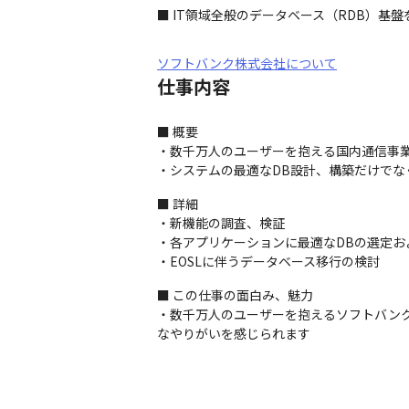
■ IT領域全般のデータベース（RDB）
ソフトバンク株式会社について
仕事内容
■ 概要

・数千万人のユーザーを抱える国内通信事業
・システムの最適なDB設計、構築だけでな
■ 詳細

・新機能の調査、検証 

・各アプリケーションに最適なDBの選定およ
・EOSLに伴うデータベース移行の検討
■ この仕事の面白み、魅力

・数千万人のユーザーを抱えるソフトバン
なやりがいを感じられます