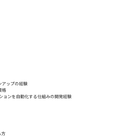
アップの経験

資格

オペレーションを自動化する仕組みの開発経験

方

リモートワークも可能です。