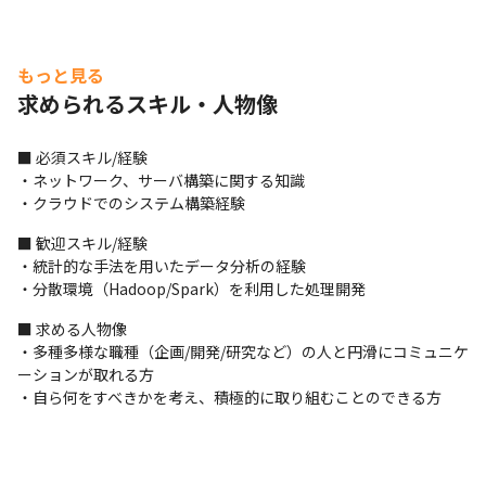
もっと見る
求められるスキル・人物像
■ 必須スキル/経験

・ネットワーク、サーバ構築に関する知識

・クラウドでのシステム構築経験
■ 歓迎スキル/経験

・統計的な手法を用いたデータ分析の経験

・分散環境（Hadoop/Spark）を利用した処理開発
■ 求める人物像

・多種多様な職種（企画/開発/研究など）の人と円滑にコミュニケ
コアタイムなしのスーパーフレックスタイム制を導入。
ーションが取れる方

・自ら何をすべきかを考え、積極的に取り組むことのできる方