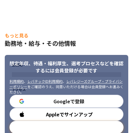
もっと見る
勤務地・給与・その他情報
想定年収、待遇・福利厚生、
選考プロセスなどを確認
勤務地
するには会員登録が必要です
利用規約
、
レバテックID利用規約
、
レバレジーズグループ・プライバシ
ーポリシー
をご確認のうえ、同意いただける場合は会員登録へお進みく
アクセス
ださい。
Googleで登録
リモートワークが可能です。
Appleでサインアップ
勤務時間
メールアドレスで登録