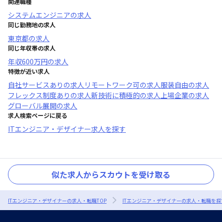
関連職種
システムエンジニア
の求人
同じ勤務地の求人
東京都
の求人
同じ年収帯の求人
年収
600万円
の求人
特徴が近い求人
自社サービスあり
の求人
リモートワーク可
の求人
服装自由
の求人
フレックス制度あり
の求人
新技術に積極的
の求人
上場企業
の求人
グローバル展開
の求人
求人検索ページに戻る
ITエンジニア・デザイナー求人を探す
似た求人からスカウトを受け取る
ITエンジニア・デザイナーの求人・転職TOP
ITエンジニア・デザイナーの求人・転職を探