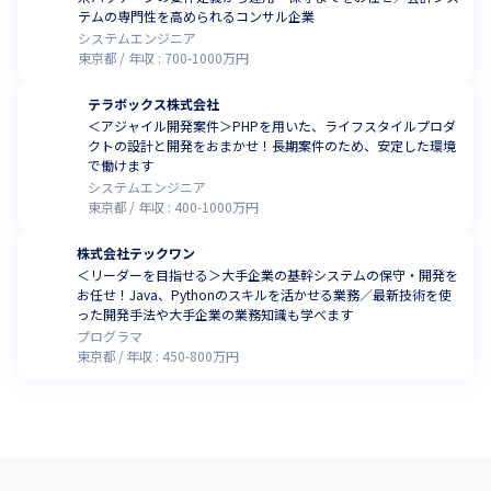
テムの専門性を高められるコンサル企業
システムエンジニア
東京都
年収 :
700
-
1000
万円
テラボックス株式会社
＜アジャイル開発案件＞PHPを用いた、ライフスタイルプロダ
クトの設計と開発をおまかせ！長期案件のため、安定した環境
で働けます
システムエンジニア
東京都
年収 :
400
-
1000
万円
株式会社テックワン
＜リーダーを目指せる＞大手企業の基幹システムの保守・開発を
お任せ！Java、Pythonのスキルを活かせる業務／最新技術を使
った開発手法や大手企業の業務知識も学べます
プログラマ
東京都
年収 :
450
-
800
万円