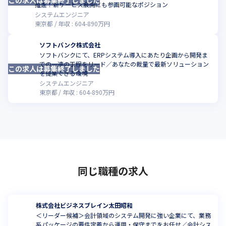
推進！新サービス展開にも参画可能なポジション
システムエンジニア
東京都
年収 :
604
-
890
万円
ソフトバンク株式会社
ソフトバンクにて、ERPシステム導入にあたり企画から開発ま
での一連の工程をリード／あなたの裁量で最新ソリューション
この求人は募集終了しました
こ
を提案できる環境
システムエンジニア
東京都
年収 :
604
-
890
万円
同じ職種の求人
株式会社ビジネスブレイン太田昭和
＜リーダー候補＞会計領域のシステム開発に強い企業にて、業務
系パッケージの要件定義から運用・保守までをお任せ／会計シス