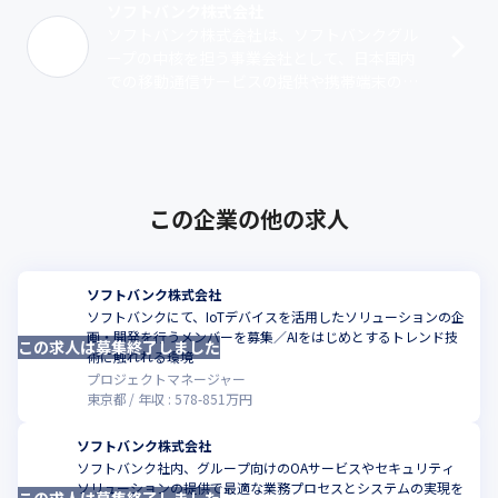
ソフトバンク株式会社
ソフトバンク株式会社は、ソフトバンクグル
ープの中核を担う事業会社として、日本国内
での移動通信サービスの提供や携帯端末の販
売、固定通信サービスおよびインターネット
接続サービスの提供を行っています。当社
は･･･
この企業の他の求人
ソフトバンク株式会社
ソフトバンクにて、IoTデバイスを活用したソリューションの企
画・開発を行うメンバーを募集／AIをはじめとするトレンド技
この求人は募集終了しました
こ
術に触れれる環境
プロジェクトマネージャー
東京都
年収 :
578
-
851
万円
ソフトバンク株式会社
ソフトバンク社内、グループ向けのOAサービスやセキュリティ
ソリューションの提供で最適な業務プロセスとシステムの実現を
この求人は募集終了しました
こ