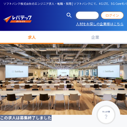
ソフトバンク株式会社のエンジニア求人・転職・採用 | ソフトバンクにて、4G LTE、5G C
会員登録
ログイン
人材をお探しの企業様はこちら
求人
企業
マッチ率
この求人は募集終了しました