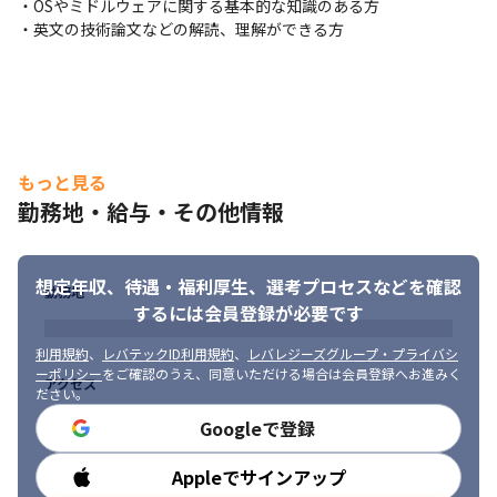
・OSやミドルウェアに関する基本的な知識のある方

・英文の技術論文などの解読、理解ができる方
もっと見る
勤務地・給与・その他情報
想定年収、待遇・福利厚生、
選考プロセスなどを確認
勤務地
するには会員登録が必要です
利用規約
、
レバテックID利用規約
、
レバレジーズグループ・プライバシ
ーポリシー
をご確認のうえ、同意いただける場合は会員登録へお進みく
アクセス
ださい。
Googleで登録
リモートワークも可能です。
Appleでサインアップ
勤務時間