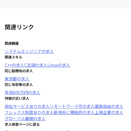
関連リンク
関連職種
システムエンジニア
の求人
関連スキル
C++
の求人
C言語
の求人
Linux
の求人
同じ勤務地の求人
東京都
の求人
同じ年収帯の求人
年収
600万円
の求人
特徴が近い求人
自社サービスあり
の求人
リモートワーク可
の求人
服装自由
の求人
フレックス制度あり
の求人
新技術に積極的
の求人
上場企業
の求人
グローバル展開
の求人
求人検索ページに戻る