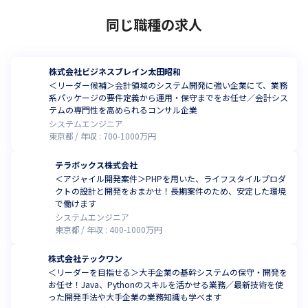
同じ職種の求人
株式会社ビジネスブレイン太田昭和
＜リーダー候補＞会計領域のシステム開発に強い企業にて、業務
系パッケージの要件定義から運用・保守までをお任せ／会計シス
テムの専門性を高められるコンサル企業
システムエンジニア
東京都
年収 :
700
-
1000
万円
テラボックス株式会社
＜アジャイル開発案件＞PHPを用いた、ライフスタイルプロダ
クトの設計と開発をおまかせ！長期案件のため、安定した環境
で働けます
システムエンジニア
東京都
年収 :
400
-
1000
万円
株式会社テックワン
＜リーダーを目指せる＞大手企業の基幹システムの保守・開発を
お任せ！Java、Pythonのスキルを活かせる業務／最新技術を使
った開発手法や大手企業の業務知識も学べます