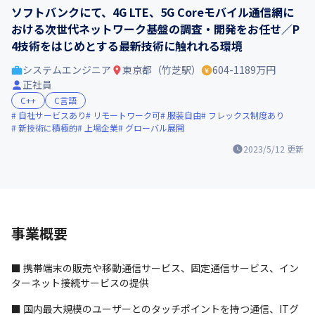
ソフトバンクにて、4G LTE、5G Coreモバイル通信網に
おける次世代ネットワーク基盤の調査・開発をお任せ／P
4技術をはじめとする最新技術に触れれる環境
システムエンジニア
東京都（竹芝駅）
604-1189万円
正社員
C++
C言語
自社サービスあり
リモートワーク可
服装自由
フレックス制度あり
新技術に積極的
上場企業
グローバル展開
2023/5/12
更新
事業概要
■ 携帯端末の販売や移動通信サービス、固定通信サービス、イン
ターネット接続サービスの提供
■ 国内最大規模のユーザーとのタッチポイントを持つ通信、ITグ