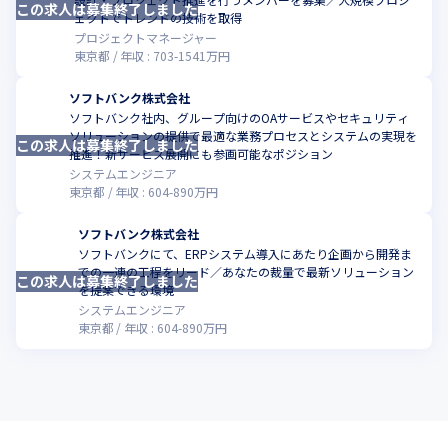
この求人は募集終了しました
こ
ェクトでトレンドの技術を取得
プロジェクトマネージャー
東京都
年収 :
703
-
1541
万円
ソフトバンク株式会社
ソフトバンク社内、グループ向けのOAサービスやセキュリティ
ソリューションの提供で最適な業務プロセスとシステムの実現を
この求人は募集終了しました
こ
推進！新サービス展開にも参画可能なポジション
システムエンジニア
東京都
年収 :
604
-
890
万円
ソフトバンク株式会社
ソフトバンクにて、ERPシステム導入にあたり企画から開発ま
での一連の工程をリード／あなたの裁量で最新ソリューション
この求人は募集終了しました
こ
を提案できる環境
システムエンジニア
東京都
年収 :
604
-
890
万円