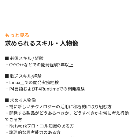
もっと見る
求められるスキル・人物像
■ 必須スキル / 経験

・CやC++などでの開発経験3年以上
■ 歓迎スキル/経験

・Linux上での開発実務経験

・P4言語およびP4Runtimeでの開発経験
■ 求める人物像

・常に新しいテクノロジーの活用に積極的に取り組む方

・開発する製品がどうあるべきか、どうすべきかを常に考え行動
できる方

・Networkプロトコル知識のある方

勤務形態はフレックスタイム制を導入。
・論理的な思考能力のある方
