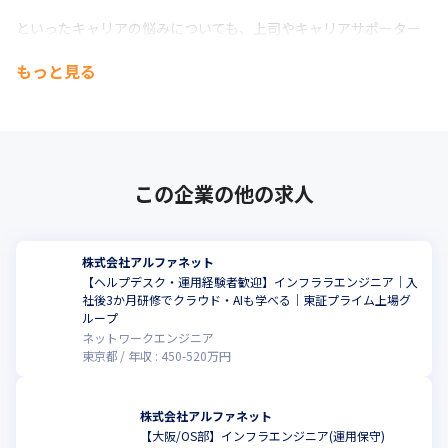
といったキャリアの悩みについても、上司やキャリアサポーター
が継続的にフォロー。お客様先で働く環境だからこそ、社員との
もっと見る
つながりや成長支援を大切にしています。
この企業の他の求人
株式会社アルファネット
【ヘルプデスク・運用経験者歓迎】インフララエンジニア｜入
社後3か月研修でクラウド・AIも学べる｜東証プライム上場グ
ループ
ネットワークエンジニア
東京都
年収 :
450
-
520
万円
株式会社アルファネット
【大阪/OS部】インフラエンジニア(運用保守)