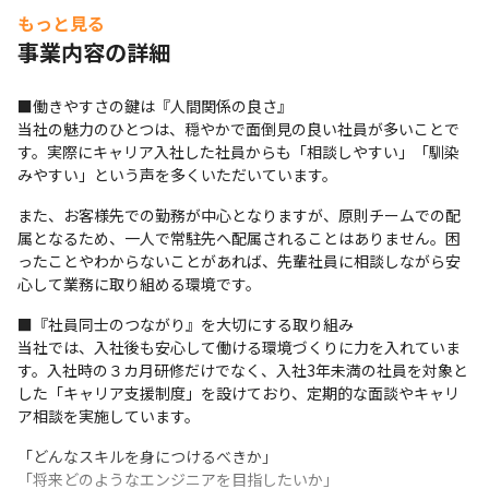
【4】仲間とのつながり
もっと見る
入社後の研修やキャリア支援制度を通じて、同期や先輩社員との
事業内容の詳細
つながりを築くことができます。客先常駐中心の働き方でも、一
人で悩みを抱え込まない環境があります。
■働きやすさの鍵は『人間関係の良さ』

当社の魅力のひとつは、穏やかで面倒見の良い社員が多いことで
【5】将来の選択肢の広がり
す。実際にキャリア入社した社員からも「相談しやすい」「馴染
運用保守だけでなく、設計構築、クラウド、セキュリティ、プロ
みやすい」という声を多くいただいています。
ジェクトリーダーなど、多様なキャリアパスを描くことが可能で
また、お客様先での勤務が中心となりますが、原則チームでの配
す。市場価値の高いインフラエンジニアとして成長していくこと
属となるため、一人で常駐先へ配属されることはありません。困
ができます。
ったことやわからないことがあれば、先輩社員に相談しながら安
心して業務に取り組める環境です。
■『社員同士のつながり』を大切にする取り組み

当社では、入社後も安心して働ける環境づくりに力を入れていま
す。入社時の３カ月研修だけでなく、入社3年未満の社員を対象と
した「キャリア支援制度」を設けており、定期的な面談やキャリ
ア相談を実施しています。
「どんなスキルを身につけるべきか」

「将来どのようなエンジニアを目指したいか」