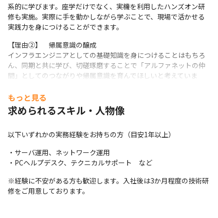
系的に学びます。座学だけでなく、実機を利用したハンズオン研
修も実施。実際に手を動かしながら学ぶことで、現場で活かせる
実践力を身につけることができます。
【理由②】　帰属意識の醸成

インフラエンジニアとしての基礎知識を身につけることはもちろ
ん、同期と共に学び、切磋琢磨することで「アルファネットの仲
間」としてのつながりや帰属意識を育んでほしいと考えていま
す。
もっと見る
【理由③】　納得感のあるアサイン

求められるスキル・人物像
研修期間中は、定期面談を実施し、これまでの経験や強みや今後
目指したいキャリアについて丁寧にヒアリングします。学習状況
や適性も踏まえながら、一人ひとりに合ったプロジェクトやキャ
以下いずれかの実務経験をお持ちの方（目安1年以上）
リアパスを検討していきます。
・サーバ運用、ネットワーク運用

※研修は本社にて実施します。

・PCヘルプデスク、テクニカルサポート　など
※研修期間中も給与・待遇は本採用時と同条件です。安心して学
※経験に不安がある方も歓迎します。入社後は3か月程度の技術研
習やスキルアップに取り組んでいただけます。
修をご用意しております。
----------------------------------------------------------