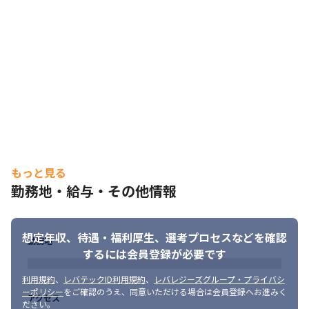
★研修後はインフラ運用業務の二次対応からスタート★
研修修了後は、インフラ運用業務の二次対応を中心としたプロジ
ェクトへ参画いただきます。
監視や問い合わせ受付などの一次対応中心のオペレーション業務
ではなく、障害の切り分けや原因調査、設定変更、ベンダーとの
調整、運用改善提案など、より技術的な判断が求められる業務を
担当いただきます。
システム全体への理解を深めながら実践経験を積むことで、サー
バー・ネットワーク設計構築やクラウド、セキュリティ領域へス
もっと見る
テップアップするための土台を築いていきます
勤務地・給与・その他情報
【配属プロジェクトについて】

・大手SIer、メーカー、商社、当社グループ会社などが中心

・金融、流通、教育、マスコミなど、幅広い業界に対応

想定年収、待遇・福利厚生、
選考プロセスなどを確認
勤務地
・テレワーク導入率 約80％（出社頻度はPJにより異なる）
するには会員登録が必要です
【具体的なお仕事例】

利用規約
、
レバテックID利用規約
、
レバレジーズグループ・プライバシ
・大手SIer向け／Windowsサーバ・ネットワーク運用

ーポリシー
をご確認のうえ、同意いただける場合は会員登録へお進みく
アクセス
・大手メーカー向け／AWS基盤・サーバ運用

ださい。