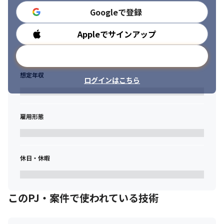
・大手商社向け／Azure環境の運用・サポート（二次対応）

Googleで登録
・エンタメ企業向け／クラウドVDI基盤の運用・保守

・金融系企業向け／社員向けPC・IT環境のヘルプデスク（二次対
Appleでサインアップ
勤務時間
応）

・その他、教育機関や流通企業など幅広い業界のインフラ運用プ
メールアドレスで登録
ロジェクト
想定年収
※これまでのご経験やスキルに応じて、ヘルプデスクや運用サポ
ログインはこちら
ート業務からスタートしていただく場合があります。
雇用形態
休日・休暇
このPJ・案件で使われている技術