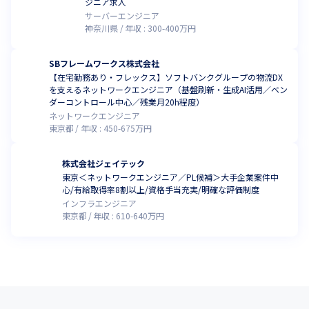
ジニア求人
サーバーエンジニア
神奈川県
年収 :
300
-
400
万円
SBフレームワークス株式会社
【在宅勤務あり・フレックス】ソフトバンクグループの物流DX
を支えるネットワークエンジニア（基盤刷新・生成AI活用／ベン
ダーコントロール中心／残業月20h程度）
ネットワークエンジニア
東京都
年収 :
450
-
675
万円
株式会社ジェイテック
東京＜ネットワークエンジニア／PL候補＞大手企業案件中
心/有給取得率8割以上/資格手当充実/明確な評価制度
インフラエンジニア
東京都
年収 :
610
-
640
万円