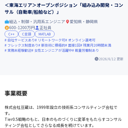
＜東海エリア＞オープンポジション「組み込み開発・コン
サル（自動車/船舶など）」
組込・制御・汎用系エンジニア
愛知県・静岡県
600-1200万円
正社員
C++
C言語
MATLAB
自社サービスあり
リモートワーク可
オンライン選考可
フレックス制度あり
新技術に積極的
面接1回
残業月20時間未満
実務未経験歓迎
女性エンジニアが活躍中
裁量労働制あり
2026/6/12
更新
事業概要
株式会社豆蔵は、1999年設立の技術系コンサルティング会社で
す。

Tier0.5戦略のもと、日本のものづくりに変革をもたらすコンサル
ティング会社としてさらなる成長を続けています。