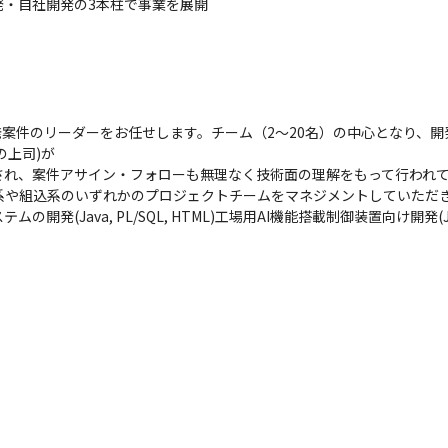
発・自社開発の3本柱で事業を展開
開発案件のリーダーをお任せします。チーム（2～20名）の中心となり、
上司)が

れ、案件アサイン・フォローも無理なく技術面の理解をもって行われて
系や組込系のいずれかのプロジェクトチームをマネジメントしていただき
ava, PL/SQL, HTML)工場用AI機能搭載制御装置向け開発(Java, C#, 