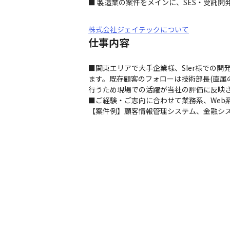
■ 製造業の案件をメインに、SES・受託開
株式会社ジェイテックについて
仕事内容
■関東エリアで大手企業様、SIer様での
ます。既存顧客のフォローは技術部長(直属の
行うため現場での活躍が当社の評価に反映さ
■ご経験・ご志向に合わせて業務系、Web
【案件例】顧客情報管理システム、金融システムの開発(J