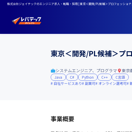
株式会社ジェイテックのエンジニア求人・転職・採用 | 東京＜開発/PL候補＞プロフェッショ
東京＜開発/PL候補＞プ
システムエンジニア、プログラマ
東京
Java
C#
Python
C++
C言語
自社サービスあり
副業可
オンライン選考可
事業概要