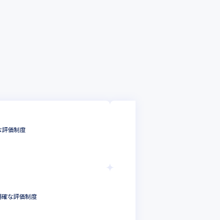
株式会社ジェイテ
な評価制度
東京＜ネットワー
インフラエンジニ
東京都
年収 :
435
株式会社ジェイテ
心/明確な評価制度
東京＜クラウドエンジニ
インフラエンジニ
東京都
年収 :
435