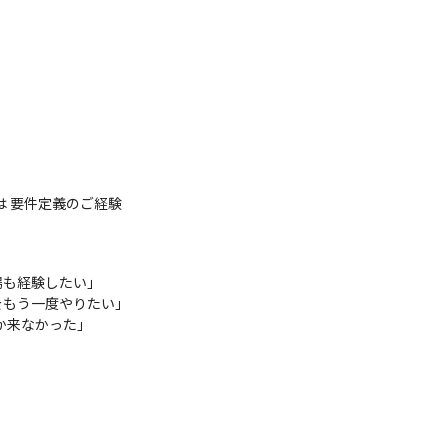
 要件定義のご経験

も経験したい」

もう一度やりたい」

か来なかった」