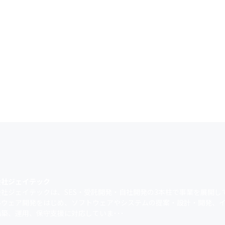
会社ジェイテック
会社ジェイテックは、SES・受託開発・自社開発の3本柱で事業を展開し
ルウェア開発をはじめ、ソフトウェアやシステムの提案・設計・開発、
築、運用、保守支援に対応していま･･･