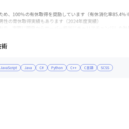
、100％の有休取得を奨励しています（有休消化率85.4％※2
男性の育休取得実績もあります（2024年度実績）

おり、実際に開発からサーバー担当にキャリアチェンジした社
技術
JavaScript
Java
C#
Python
C++
C言語
SCSS