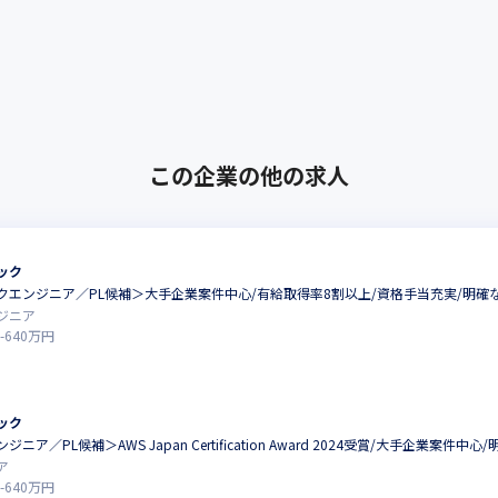
この企業の他の求人
ック
クエンジニア／PL候補＞大手企業案件中心/有給取得率8割以上/資格手当充実/明確
ジニア
-
640
万円
ック
ア／PL候補＞AWS Japan Certification Award 2024受賞/大手企業案件中
ア
-
640
万円