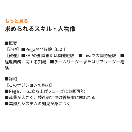
もっと見る
求められるスキル・人物像
■概要

【必須】■Pega開発経験1年以上

【歓迎】■SAPの知識または開発経験　■Javaでの開発経験　■
経理業務に関する知識　■チームリーダーまたはサブリーダー経
験
■詳細

【このポジションの魅力】

■Pegaチーム立ち上げフェーズに参画可能

■裁量が大きく、技術選定や改善提案に関われる

■業務系システムの知見が身につく