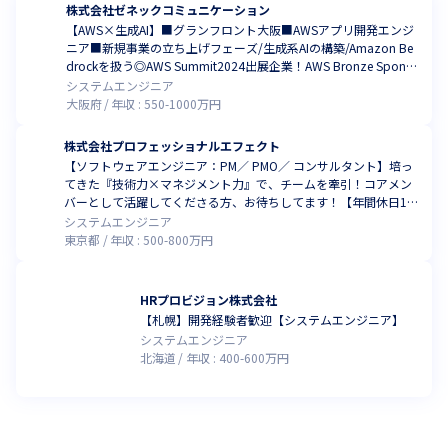
株式会社ゼネックコミュニケーション
【AWS×生成AI】■グランフロント大阪■AWSアプリ開発エンジ
ニア■新規事業の立ち上げフェーズ/生成系AIの構築/Amazon Be
drockを扱う◎AWS Summit2024出展企業！AWS Bronze Sponso
rs
システムエンジニア
大阪府
年収 :
550
-
1000
万円
株式会社プロフェッショナルエフェクト
【ソフトウェアエンジニア：PM／ PMO／ コンサルタント】培っ
てきた『技術力×マネジメント力』で、チームを牽引！コアメン
バーとして活躍してくださる方、お待ちしてます！【年間休日12
5日以上】
システムエンジニア
東京都
年収 :
500
-
800
万円
HRプロビジョン株式会社
【札幌】開発経験者歓迎【システムエンジニア】
システムエンジニア
北海道
年収 :
400
-
600
万円