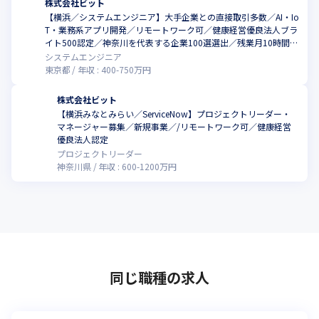
株式会社ビット
【横浜／システムエンジニア】大手企業との直接取引多数／AI・Io
T・業務系アプリ開発／リモートワーク可／健康経営優良法人ブラ
こ
イト500認定／神奈川を代表する企業100選選出／残業月10時間程
度／実働7.5Ｈ
システムエンジニア
東京都
年収 :
400
-
750
万円
株式会社ビット
【横浜みなとみらい／ServiceNow】プロジェクトリーダー・
マネージャー募集／新規事業／/リモートワーク可／健康経営
こ
優良法人認定
プロジェクトリーダー
神奈川県
年収 :
600
-
1200
万円
同じ職種の求人