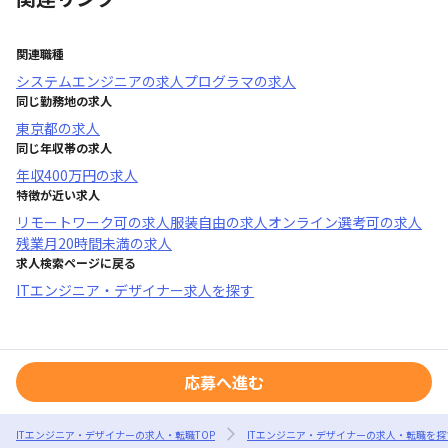
関連職種
システムエンジニア
の求人
プログラマ
の求人
同じ勤務地の求人
東京都
の求人
同じ年収帯の求人
年収
400万円
の求人
特徴が近い求人
リモートワーク可
の求人
服装自由
の求人
オンライン選考可
の求人
残業月20時間未満
の求人
求人検索ページに戻る
ITエンジニア・デザイナー求人を探す
応募へ進む
ITエンジニア・デザイナーの求人・転職TOP
ITエンジニア・デザイナーの求人・転職を探