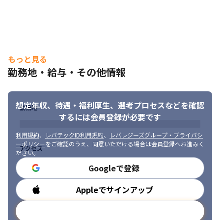
もっと見る
勤務地・給与・その他情報
想定年収、待遇・福利厚生、
選考プロセスなどを確認
勤務地
するには会員登録が必要です
利用規約
、
レバテックID利用規約
、
レバレジーズグループ・プライバシ
ーポリシー
をご確認のうえ、同意いただける場合は会員登録へお進みく
アクセス
ださい。
Googleで登録
Appleでサインアップ
勤務時間
メールアドレスで登録