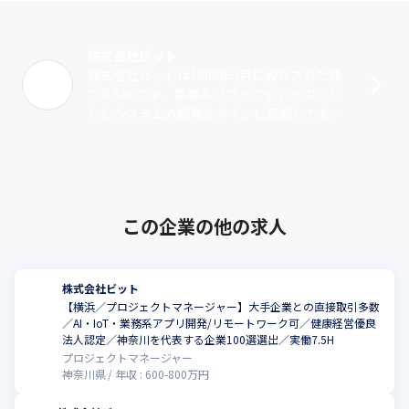
株式会社ビット
株式会社ビットは1989年3月に設立された独
立系SIerです。業務系ソフトウェアを中心と
したシステムの開発をメインに展開してお
り、具体的にはBPOシステム開発や次世代経
理システムの開発などを行っていま･･･
この企業の他の求人
株式会社ビット
【横浜／プロジェクトマネージャー】大手企業との直接取引多数
／AI・IoT・業務系アプリ開発/リモートワーク可／健康経営優良
こ
法人認定／神奈川を代表する企業100選選出／実働7.5H
プロジェクトマネージャー
神奈川県
年収 :
600
-
800
万円