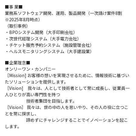
■事 業■

業務系ソフトウェア開発、運用、製品開発（一次請け案件8割
※2025年8月時点）

（取引事例）

・BPOシステム開発（大手印刷会社）

・次世代経理システム（大手電力会社）

・チケット販売予約システム（施設管理会社）

・ヘルスモニタリングシステム（大手建設業）
■企業理念■

オンリーワン・カンパニー

［Mission] お客様の想いを実現させるために、情報技術に基づい
たソリューションを提供します。

［Vision]　我々は、人として技術者として常に成長し、従業員一
人ひとりが高い専門性を持つ

　　　　　技術者集団を目指します。

［Vision］ 我々は、世の中の人を思いやり、その人の役に立つこ
とを常に探求し、

　　　　　諦めずにチャレンジすることでイノベーションを起こ
します。