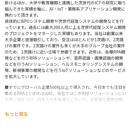
掛けるほか、大学や教育機関と連携した次世代のICTの研究に取り
組んできた実績を軸に、AI・IoT・業務系アプリケーション開発に
携わって頂きます。

具体的にBPOシステム開発や次世代経理システムの開発などを行
っています。過去には最大200人月に上る次世代経理システム開発
のプロジェクトをマネージした実績もあります。当社は創業以来
大手企業と直接取引しており、受注はほとんどが1次請け、2次請
けの案件です。2次請けの案件も多くが大手のグループ会社の案件
のため、1次請けに近い立場で参画できます。近年は、各種RPA開
発などを行うRPAソリューションや、音声認識・画像認識の開発
などを行うAIソリューション、ヘルスモニタリングシステムの開
発、新規事業の開発などを行うIoTソリューションなどのサービス
を拡大しています。
■すでにグローバル企業500社以上で導入され、今日本でも注目を
集めるRPAといわれるAAE。当社ではこのRPAソリューションにい
ち早く目をつけ、日本での本格導入において、お客様の業務自動
化の提案や、試験導入コンサルティング等の提案も行っておりま
す。
もっと見る