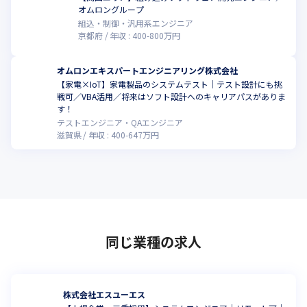
オムロングループ
組込・制御・汎用系エンジニア
京都府
年収 :
400
-
800
万円
オムロンエキスパートエンジニアリング株式会社
【家電×IoT】家電製品のシステムテスト｜テスト設計にも挑
戦可／VBA活用／将来はソフト設計へのキャリアパスがありま
す！
テストエンジニア・QAエンジニア
滋賀県
年収 :
400
-
647
万円
同じ業種の求人
株式会社エスユーエス