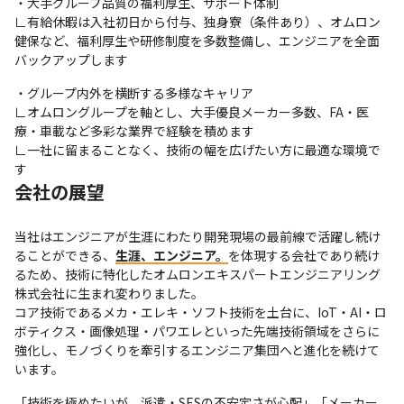
・大手グループ品質の福利厚生、サポート体制

∟有給休暇は入社初日から付与、独身寮（条件あり）、オムロン
健保など、福利厚生や研修制度を多数整備し、エンジニアを全面
バックアップします
・グループ内外を横断する多様なキャリア

∟オムロングループを軸とし、大手優良メーカー多数、FA・医
療・車載など多彩な業界で経験を積めます

∟一社に留まることなく、技術の幅を広げたい方に最適な環境で
す
会社の展望
当社はエンジニアが生涯にわたり開発現場の最前線で活躍し続け
ることができる、
生涯、エンジニア。
を体現する会社であり続け
るため、技術に特化したオムロンエキスパートエンジニアリング
株式会社に生まれ変わりました。

コア技術であるメカ・エレキ・ソフト技術を土台に、IoT・AI・ロ
ボティクス・画像処理・パワエレといった先端技術領域をさらに
強化し、モノづくりを牽引するエンジニア集団へと進化を続けて
います。
「技術を極めたいが、派遣・SESの不安定さが心配」「メーカー