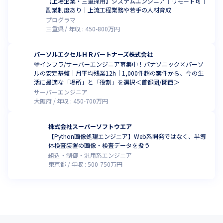
【上場企業・三重採用】システムエンジニア│リモート可│
副業制度あり│上流工程業務や若手の人材育成
プログラマ
三重県
年収 :
450
-
800
万円
パーソルエクセルＨＲパートナーズ株式会社
🩵インフラ/サーバーエンジニア募集中！パナソニック×パーソ
ルの安定基盤｜月平均残業12h｜1,000件超の案件から、今の生
活に最適な「場所」と「役割」を選択＜首都圏/関西＞
サーバーエンジニア
大阪府
年収 :
450
-
700
万円
株式会社スーパーソフトウエア
【Python画像処理エンジニア】Web系開発ではなく、半導
体検査装置の画像・検査データを扱う
組込・制御・汎用系エンジニア
東京都
年収 :
500
-
750
万円