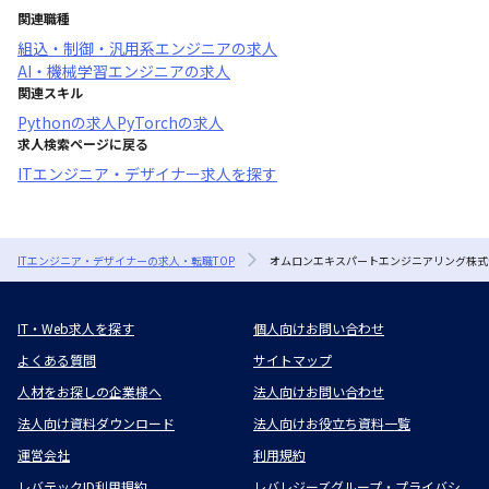
関連職種
組込・制御・汎用系エンジニア
の求人
AI・機械学習エンジニア
の求人
関連スキル
Python
の求人
PyTorch
の求人
求人検索ページに戻る
ITエンジニア・デザイナー求人を探す
ITエンジニア・デザイナーの求人・転職TOP
オムロンエキスパートエンジニアリング株式
IT・Web求人を探す
個人向けお問い合わせ
よくある質問
サイトマップ
人材をお探しの企業様へ
法人向けお問い合わせ
法人向け資料ダウンロード
法人向けお役立ち資料一覧
運営会社
利用規約
レバテックID利用規約
レバレジーズグループ・プライバシ