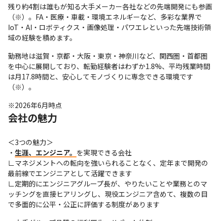
残り約4割は誰もが知る大手メーカー各社などの先端開発にも参画
（※）。FA・医療・車載・環境エネルギーなど、多彩な業界で
IoT・AI・ロボティクス・画像処理・パワエレといった先端技術領
域の経験を積めます。
勤務地は滋賀・京都・大阪・東京・神奈川など、関西圏・首都圏
を中心に展開しており、転勤経験者はわずか1.8%、平均残業時間
は月17.8時間と、安心してモノづくりに専念できる環境です
（※）。
※2026年6月時点
会社の魅力
＜3つの魅力＞

・
生涯、エンジニア。
を実現できる会社

∟マネジメントへの転向を強いられることなく、定年まで開発の
最前線でエンジニアとして活躍できます

∟定期的にエンジニアグループ長が、やりたいことや業務とのマ
ッチングを直接ヒアリングし、現役エンジニア含めて、複数の目
で多面的に公平・公正に評価する制度があります