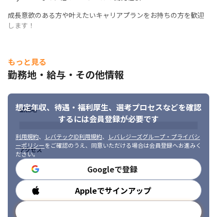
加速中！
成長意欲のある方や叶えたいキャリアプランをお持ちの方を歓迎
します！
・最先端技術に触れられる外部プロジェクト

・要件定義や設計から関われる自社内プロジェクト
PM/PL経験者には、請負チームの立ち上げや拡大にも即参画可能

もっと見る
キャリアの選択肢が今まで以上に広がります！
勤務地・給与・その他情報
クラウドワークスグループジョインのメリット
働きやすさも、成長の機会も、次のステージへ
想定年収、待遇・福利厚生、
選考プロセスなどを確認
勤務地
するには会員登録が必要です
2025年10月、クラウドワークス コンサルティングは

社名を変更し、新しい仲間を迎え、新しく生まれ変わりました。

利用規約
、
レバテックID利用規約
、
レバレジーズグループ・プライバシ
クラウドワークスコンサルティングへの変更に伴い、

ーポリシー
をご確認のうえ、同意いただける場合は会員登録へお進みく
エンジニアの働き方・給与/評価制度・福利厚生などの待遇部分で
アクセス
ださい。
のアップデートが完了いたしました。
Googleで登録
また今後は働く条件面だけでなく、以下のようなプロジェクトを
拡大していきます。

Appleでサインアップ
勤務時間
・クラウドワークス本体のDX推進プロジェクト

・グループ内の自社サービス開発・改善

メールアドレスで登録