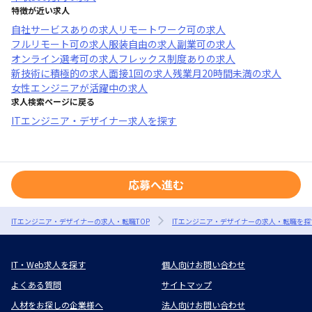
特徴が近い求人
自社サービスあり
の求人
リモートワーク可
の求人
フルリモート可
の求人
服装自由
の求人
副業可
の求人
オンライン選考可
の求人
フレックス制度あり
の求人
新技術に積極的
の求人
面接1回
の求人
残業月20時間未満
の求人
女性エンジニアが活躍中
の求人
求人検索ページに戻る
ITエンジニア・デザイナー求人を探す
応募へ進む
ITエンジニア・デザイナーの求人・転職TOP
ITエンジニア・デザイナーの求人・転職を探
IT・Web求人を探す
個人向けお問い合わせ
よくある質問
サイトマップ
人材をお探しの企業様へ
法人向けお問い合わせ