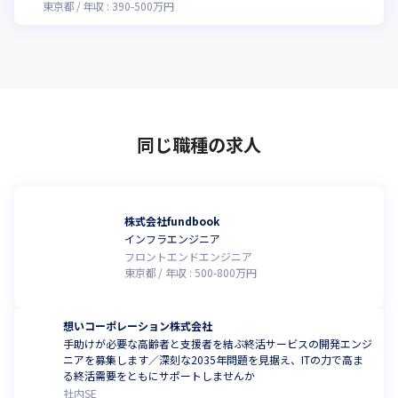
ス案件あり・転勤なし｜平均残業月10〜15h｜東証上場クラウドワー
東京都
年収 :
390
-
500
万円
クスグループの安定基盤で長く安心して働ける環境
同じ職種の求人
株式会社fundbook
インフラエンジニア
フロントエンドエンジニア
東京都
年収 :
500
-
800
万円
想いコーポレーション株式会社
手助けが必要な高齢者と支援者を結ぶ終活サービスの開発エンジ
ニアを募集します／深刻な2035年問題を見据え、ITの力で高ま
る終活需要をともにサポートしませんか
社内SE