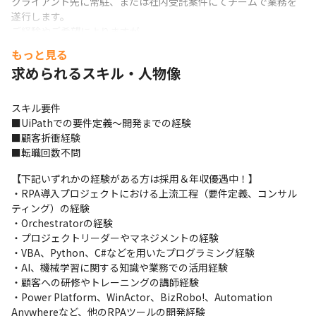
クライアント先に常駐、または社内受託案件にてチームで業務を
遂行します。

ご経験やご希望によりますが、

以下のような業務に携われる案件が豊富です。
もっと見る
求められるスキル・人物像
■コンサルティング：業務プロセスの可視化・分析（BPR、プロ
セスマイニング）、課題抽出、自動化ソリューションの企画・提
案等

スキル要件

■ソリューション提供：RPA・ローコード（UiPath/Power 
■UiPathでの要件定義～開発までの経験

Platform等）、生成AI、OCRなどを活用したシステムの要件定
■顧客折衝経験

義、設計、開発、導入支援等

■転職回数不問
■開発・実装：	基幹システムとの連携等

■定着化支援：クライアント社員向けの研修講師、市民開発の推
【下記いずれかの経験がある方は採用＆年収優遇中！】

進・ガバナンス構築支援、運用保守体制の構築等
・RPA導入プロジェクトにおける上流工程（要件定義、コンサル
ティング）の経験

社内請負案件拡大中！
・Orchestratorの経験

・プロジェクトリーダーやマネジメントの経験

スキルを磨き、キャリアを広げる

・VBA、Python、C#などを用いたプログラミング経験

クラウドワークスグループで次のステージへ
・AI、機械学習に関する知識や業務での活用経験

・顧客への研修やトレーニングの講師経験

現在、クラウドワークス コンサルティングでは社内での請負案件
・Power Platform、WinActor、BizRobo!、Automation 
の拡大を進めています。

Anywhereなど、他のRPAツールの開発経験
お客様先だけでなく、自社内でもスキルアップできるチャンスが