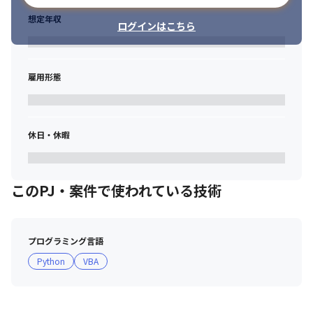
・専門エンジニアとしてのコアメンバー参加
想定年収
ログインはこちら
"会社の成長とともに、自分自身も成長したい" という方にとって
は、

今がまさに“チャンスのタイミング”です。
雇用形態
休日・休暇
このPJ・案件で使われている技術
プログラミング言語
Python
VBA