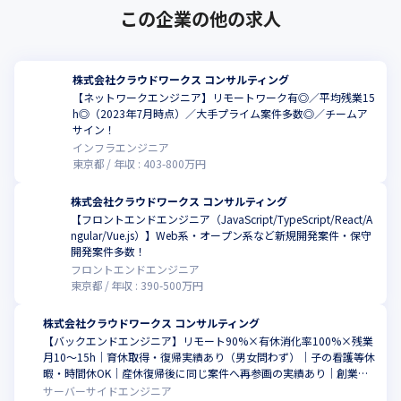
この企業の他の求人
株式会社クラウドワークス コンサルティング
【ネットワークエンジニア】リモートワーク有◎／平均残業15
h◎（2023年7月時点）／大手プライム案件多数◎／チームア
サイン！
インフラエンジニア
東京都
年収 :
403
-
800
万円
株式会社クラウドワークス コンサルティング
【フロントエンドエンジニア（JavaScript/TypeScript/React/A
ngular/Vue.js）】Web系・オープン系など新規開発案件・保守
開発案件多数！
フロントエンドエンジニア
東京都
年収 :
390
-
500
万円
株式会社クラウドワークス コンサルティング
【バックエンドエンジニア】リモート90%×有休消化率100%×残業
月10〜15h｜育休取得・復帰実績あり（男女問わず）｜子の看護等休
暇・時間休OK｜産休復帰後に同じ案件へ再参画の実績あり｜創業者
が女性で女性支援に手厚い企業風土｜年間休日125日・フルフレック
サーバーサイドエンジニア