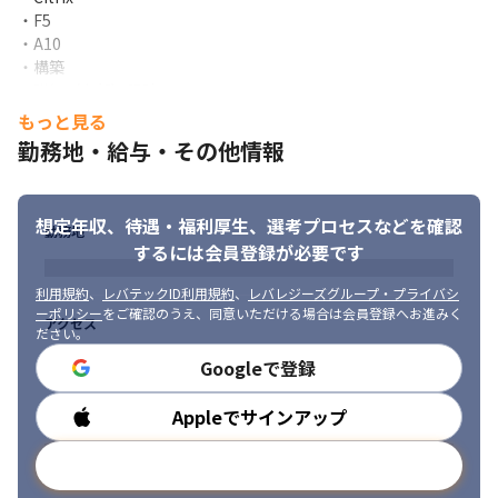
・F5

・最先端技術に触れられる外部プロジェクト

・A10

・要件定義や設計から関われる自社内プロジェクト
・構築

・詳細（内部）設計

PM/PL経験者には、請負チームの立ち上げや拡大にも即参画可能

・基本（外部）設計

キャリアの選択肢が今まで以上に広がります！
もっと見る
・要件定義

勤務地・給与・その他情報
クラウドワークスグループにジョイン！
・プロジェクトリーダー

・プロジェクトマネージャー
働きやすさも、成長の機会も、次のステージへ
想定年収、待遇・福利厚生、
選考プロセスなどを確認
【下記資格保持者は採用＆年収優遇中！】

勤務地
2025年10月、クラウドワークス コンサルティングは

＜Cisco認定＞

するには会員登録が必要です
社名を変更し、新しい仲間を迎え、新しく生まれ変わりました。

　CCNA

クラウドワークスコンサルティングへの変更に伴い、

　CCNP

利用規約
、
レバテックID利用規約
、
レバレジーズグループ・プライバシ
エンジニアの働き方・給与/評価制度・福利厚生などの待遇部分で
ーポリシー
をご確認のうえ、同意いただける場合は会員登録へお進みく
＜国家資格＞

アクセス
のアップデートが完了いたしました。
ださい。
　ネットワークスペシャリスト
Googleで登録
また今後は働く条件面だけでなく、以下のようなプロジェクトを
上記以外のパブリッククラウド系資格、ネットワーク系資格など

拡大していきます。

セキュリティやサーバー・クラウドも含めたインフラ全般の知識
Appleでサインアップ
勤務時間
・クラウドワークス本体のDX推進プロジェクト

や

・グループ内の自社サービス開発・改善

成長意欲のある方、叶えたいキャリアプランをお持ちの方を歓迎
メールアドレスで登録
・専門エンジニアとしてのコアメンバー参加
します！