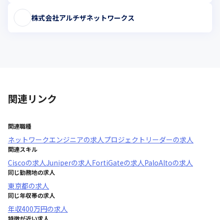
株式会社アルチザネットワークス
関連リンク
関連職種
ネットワークエンジニア
の求人
プロジェクトリーダー
の求人
関連スキル
Cisco
の求人
Juniper
の求人
FortiGate
の求人
PaloAlto
の求人
同じ勤務地の求人
東京都
の求人
同じ年収帯の求人
年収
400万円
の求人
特徴が近い求人