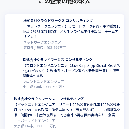
この企業の他の求人
株式会社クラウドワークス コンサルティング
【ネットワークエンジニア】リモートワーク有◎／平均残業15
h◎（2023年7月時点）／大手プライム案件多数◎／チームア
サイン！
ネットワークエンジニア
東京都
年収 :
403
-
800
万円
株式会社クラウドワークス コンサルティング
【フロントエンドエンジニア（JavaScript/TypeScript/React/A
ngular/Vue.js）】Web系・オープン系など新規開発案件・保守
開発案件多数！
フロントエンドエンジニア
東京都
年収 :
390
-
500
万円
株式会社クラウドワークス コンサルティング
【バックエンドエンジニア】リモート90%×有休消化率100%×残業
月10〜15h｜育休取得・復帰実績あり（男女問わず）｜子の看護等休
暇・時間休OK｜産休復帰後に同じ案件へ再参画の実績あり｜創業者
が女性で女性支援に手厚い企業風土｜年間休日125日・フルフレック
サーバーサイドエンジニア
ス案件あり・転勤なし｜平均残業月10〜15h｜東証上場クラウドワー
東京都
年収 :
390
-
500
万円