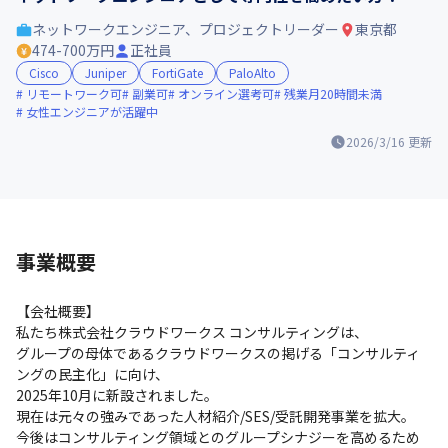
ネットワークエンジニア、プロジェクトリーダー
東京都
474-700万円
正社員
Cisco
Juniper
FortiGate
PaloAlto
リモートワーク可
副業可
オンライン選考可
残業月20時間未満
女性エンジニアが活躍中
2026/3/16
更新
事業概要
【会社概要】

私たち株式会社クラウドワークス コンサルティングは、

グループの母体であるクラウドワークスの掲げる「コンサルティ
ングの民主化」に向け、

2025年10月に新設されました。

現在は元々の強みであった人材紹介/SES/受託開発事業を拡大。

今後はコンサルティング領域とのグループシナジーを高めるため