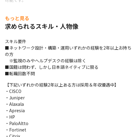
可能です。
【プロジェクト例】

もっと見る
・テレビ局の全国報道ネットワーク網構築（基本設計〜構築・運
用管理）

求められるスキル・人物像
・センター工場のIoT基盤検討・検証環境構築（AWS／Raspberry 
Pi）

スキル要件

・生産系基幹LANの広帯域化ネットワーク構築支援

■ネットワーク設計・構築・運用いずれかの経験を2年以上お持ち
・官公庁・メガバンク向け ネットワーク設計・構築・保守業務
の方

　※監視のみやヘルプデスクの経験は除く

オンプレミス環境での基盤構築はもちろん、SDNやクラウド技術
■国籍は問わず、しかし日本語ネイティブに限る

（AWSなど）を活用したモダンなネットワーク設計・構築など、
■転職回数不問
幅広いフィールドでスキルを磨けます！
【下記いずれかの経験2年以上ある方は採用＆年収優遇中】

社内請負案件拡大中！
・CISCO

スキルを磨き、キャリアを広げる

・Juniper

クラウドワークスグループで次のステージへ
・Alaxala

・Apresia

現在、クラウドワークス コンサルティングでは

・HP

社内での請負案件の拡大を進めています。

・PaloAltto

お客様先だけでなく、自社内でもスキルアップできるチャンスが
・Fortinet

加速中！
・Citrix
