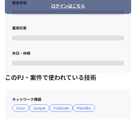
"会社の成長とともに、自分自身も成長したい" という方にとって
想定年収
ログインはこちら
は、

今がまさに“チャンスのタイミング”です。
雇用形態
休日・休暇
このPJ・案件で使われている技術
ネットワーク機器
Cisco
Juniper
FortiGate
PaloAlto