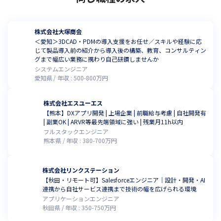
株式会社大塚商会
＜愛知＞3DCAD・PDMの導入支援をお任せ／スキルや経験に応
じて製品導入前の紹介から導入後の構築、教育、コンサルティン
グまで幅広い業務に携わり自己研鑽しませんか
システムエンジニア
愛知県
年収 :
500
-
800
万円
株式会社エスユーエス
【熊本】DXアプリ開発 | 上場企業 | 前職給与考慮 | 自社開発有
| 副業OK | ARVR等最先端領域に強い | 残業月11h以内
フルスタックエンジニア
熊本県
年収 :
380
-
700
万円
株式会社リンクステーション
【秋田・リモート可】Salesforceエンジニア｜設計・開発・AI
連携から自社サービス連携まで技術の幅を広げられる環境
アプリケーションエンジニア
秋田県
年収 :
350
-
750
万円