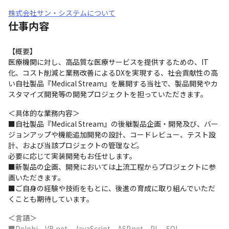
株式会社サン・システムについて
仕事内容
【概要】

医療機関に対し、高品質な医療サービスを提供するための、IT
化、コスト削減と業務改善によるDXを実現する、社会貢献性の高
い自社製品『Medical Stream』を展開する当社で、製品開発やカ
スタマイズ開発等の開発プロジェクトを担っていただきます。
＜具体的な業務内容＞

■自社製品『Medical Stream』の後継製品企画・開発及び、バー
ジョンアップや機能追加開発の設計、コードレビュー、テスト設
計、および当該プロジェクトの管理など。

必要に応じて実装開発もお任せします。

■新製品の企画、開発においては上流工程からプロジェクトに参
画いただきます。

■ご自身の経験や技術をもとに、後進の育成に取り組んでいただ
くことも期待しています。
＜言語＞　

■Delphi、VB.net、JavaScript、ASP.net、PL、SQL