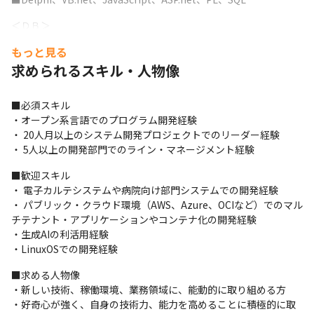
＜ＤＢ＞　

■Oracle／PostgreSQL
もっと見る
＜開発環境・技術＞

求められるスキル・人物像
■Windows Server、IIS

■RFID、AI画像認識、Webアプリケーション、クラウドシフト、
■必須スキル

クラウドリフト技術

・オープン系言語でのプログラム開発経験

■生成AI（LLM、LMM）のアプリケーションへの適用

・ 20人月以上のシステム開発プロジェクトでのリーダー経験

■コミュニケーション・ツール：Teams  Team/Chat

・ 5人以上の開発部門でのライン・マネージメント経験
■プロジェクト管理ツール：Lychee Redmine
■歓迎スキル

＜案件について＞

・ 電子カルテシステムや病院向け部門システムでの開発経験

■1案件あたり4ヶ月～1年半程度

・ パブリック・クラウド環境（AWS、Azure、OCIなど）でのマル
■機能追加開発やカスタマイズは、年間数十件

チテナント・アプリケーションやコンテナ化の開発経験

■新製品開発プロジェクトは、2年半以上
・生成AIの利活用経験

・LinuxOSでの開発経験
■求める人物像

・新しい技術、稼働環境、業務領域に、能動的に取り組める方

・好奇心が強く、自身の技術力、能力を高めることに積極的に取