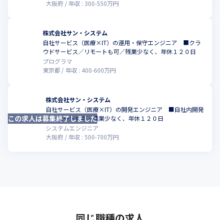
大阪府
年収 :
300
-
550
万円
株式会社サン・システム
自社サービス（医療×IT）の運用・保守エンジニア ■クラ
ウドサービス／リモートも可／残業少なく、年休１２０日
プログラマ
東京都
年収 :
400
-
600
万円
株式会社サン・システム
自社サービス（医療×IT）の開発エンジニア ■自社内開発
この求人は募集終了しました
／リモートも可／残業少なく、年休１２０日
システムエンジニア
大阪府
年収 :
500
-
700
万円
同じ職種の求人