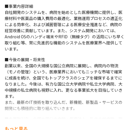
■事業内容詳細

自社開発のシステムを、病院を始めとした医療機関に提供し、医
療材料や医薬品の購入費用の最適化、業務運用プロセスの適正化
による効率化、および滅菌管理による医療安全推進など、病院の
経営改善に貢献しています。また、システム開発においては、
Android OSのハンディ端末やRFID（無線タグ）の活用にいち早く
取り組む等、常に先進的な機能のシステムを医療業界へ提供して
います。
■今後の展開・将来性

創業以来、全国の大規模な国公立病院に展開し、病院内の物流
（モノの管理）という、医療業界においてもニッチな市場で確実
に成長を続け、全国でもトップクラスのシェアを確保するまでに
なりました。今後は、有力な国公立大学病院や私立大学病院、大
中規模の私立病院も視野に入れ、更なる事業拡大を目指していき
ます。

また、最新のIT技術を取り込んだ、新機能、新製品・サービスの
開発にも積極的に取り組んでいきます。
■主要取引先　全国の国公立病院・医療法人、私立大学病院、富
士通、日本電気、日本アイ・ビー・エム、NTT東日本、BSNアイ
もっと見る