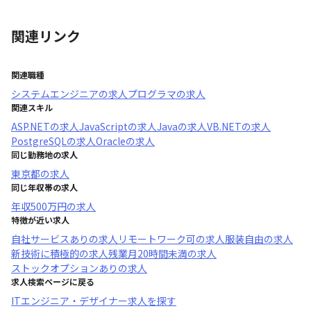
関連リンク
関連職種
システムエンジニア
の求人
プログラマ
の求人
関連スキル
ASP.NET
の求人
JavaScript
の求人
Java
の求人
VB.NET
の求人
PostgreSQL
の求人
Oracle
の求人
同じ勤務地の求人
東京都
の求人
同じ年収帯の求人
年収
500万円
の求人
特徴が近い求人
自社サービスあり
の求人
リモートワーク可
の求人
服装自由
の求人
新技術に積極的
の求人
残業月20時間未満
の求人
ストックオプションあり
の求人
求人検索ページに戻る
ITエンジニア・デザイナー求人を探す