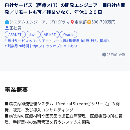
自社サービス（医療×IT）の開発エンジニア ■自社内開
発／リモートも可／残業少なく、年休１２０日
システムエンジニア、プログラマ
東京都
500-700万円
正社員
ASP.NET
Java
VB.NET
Oracle
自社サービスあり
リモートワーク可
服装自由
新技術に積極的
残業月20時間未満
ストックオプションあり
25日前
更新
事業概要
■病院内物流管理システム『Medical StreamⓇシリーズ』の開
発、販売、及び導入コンサルティング

■病院内の医療材料や医薬品の適正在庫管理、医療機器の所在管
理、手術器材の滅菌管理を行うシステムを開発