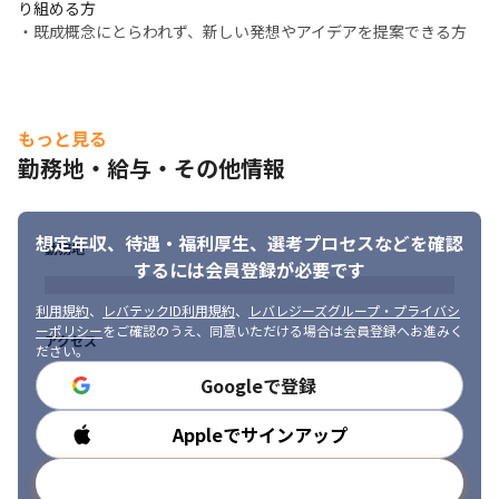
り組める方

・既成概念にとらわれず、新しい発想やアイデアを提案できる方
もっと見る
勤務地・給与・その他情報
想定年収、待遇・福利厚生、
選考プロセスなどを確認
勤務地
するには会員登録が必要です
利用規約
、
レバテックID利用規約
、
レバレジーズグループ・プライバシ
ーポリシー
をご確認のうえ、同意いただける場合は会員登録へお進みく
アクセス
ださい。
Googleで登録
Appleでサインアップ
勤務時間
メールアドレスで登録