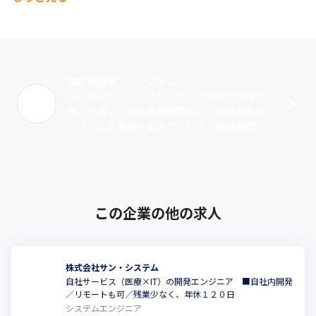
ネット、ソフトウェア・サービス、シーエスアイ、東芝キヤノン
メディカルシステムズ、キヤノンITSメディカル、日本ステリ、ア
ルフレッサ、村中医療器、丸木医科器械、増田医科器械、八神製
作所、共立医科器械、冨木医療器、京都ウィード、セントラルメ
ディカル、南日本情報処理センター、日本シューター、メディ
エ、オリックス、総合メディカル、ルフト・メディカルケア、四
株式会社サン・システム
国医療サービス、クロスウィルメディカル、シバタインテック　
株式会社サン・システムは、1997年の創業以
他
来、一貫して国内医療機関向けの自社開発の
システムを病院を始めとした大小医療機関に
■魅力

提供し、医療材料や医薬品の購入費用の最適
当社が提供する自社製品『Medical StreamⓇ』は、国内800を超
化、業務運用プロセスの適正化による効･･･
える施設への導入実績（2024年4月時点）があり、医療機関向け
物流管理システムとしては業界トップクラスのシェアを誇りま
す。

IT化が加速する医療業界において、最新のIT技術を取り込んだ、
この企業の他の求人
新機能、新製品・サービスを継続的に開発し、事業拡大を図って
います。
株式会社サン・システム
自社サービス（医療×IT）の開発エンジニア ■自社内開発
こ
／リモートも可／残業少なく、年休１２０日
システムエンジニア