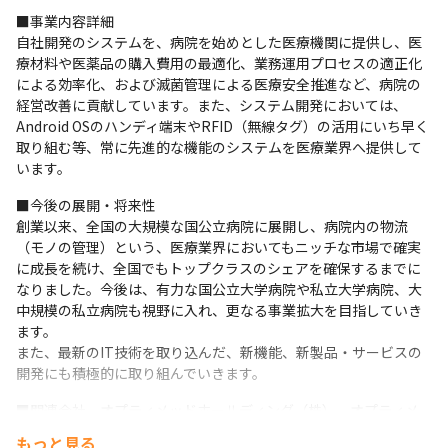
■事業内容詳細

自社開発のシステムを、病院を始めとした医療機関に提供し、医
療材料や医薬品の購入費用の最適化、業務運用プロセスの適正化
による効率化、および滅菌管理による医療安全推進など、病院の
経営改善に貢献しています。また、システム開発においては、
Android OSのハンディ端末やRFID（無線タグ）の活用にいち早く
取り組む等、常に先進的な機能のシステムを医療業界へ提供して
います。
■今後の展開・将来性

創業以来、全国の大規模な国公立病院に展開し、病院内の物流
（モノの管理）という、医療業界においてもニッチな市場で確実
に成長を続け、全国でもトップクラスのシェアを確保するまでに
なりました。今後は、有力な国公立大学病院や私立大学病院、大
中規模の私立病院も視野に入れ、更なる事業拡大を目指していき
ます。

また、最新のIT技術を取り込んだ、新機能、新製品・サービスの
開発にも積極的に取り組んでいきます。
■関連会社　オプティメッドホールディング（株）、オプティメ
ッドあいず（株）
もっと見る