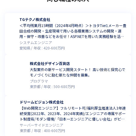
TGテクノ株式会社
＜平均残業月15時間（2024年4月時点）＞トヨタTier1メーカー豊
田合成の開発・生産現場で用いる各種業務システムの開発・運
用・保守・改善などをお任せ！ASP.NETを用いた実務経験を活か
しませんか？
システムエンジニア
愛知県
年収 :
420
-
600
万円
株式会社デザイン百貨店
大型案件の新サービス開発スタート！ 高い技術と探究心で
モノづくりに励む新たな仲間を募集。
プログラマ
東京都
年収 :
500
-
680
万円
ドリームビジョン株式会社
【Web開発エンジニア】フルリモート可/福利厚生推進法人3年連
続受賞(2022年、2023年、2024年実績)/エンジニアの専属サポー
ト制度有/モダン環境/「日本一エンジニアに優しい会社」がビジ
ョン
サーバーサイドエンジニア
東京都
年収 :
400
-
600
万円