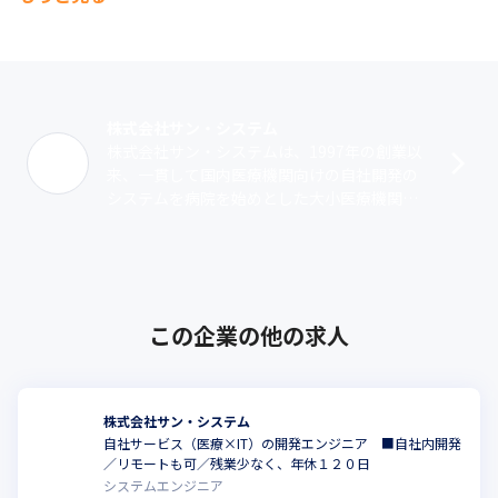
■主要取引先　全国の国公立病院・医療法人、私立大学病院、富
士通、日本電気、日本アイ・ビー・エム、NTT東日本、BSNアイ
ネット、ソフトウェア・サービス、シーエスアイ、東芝キャノン
メディカルシステムズ、キヤノンITSメディカル、日本ステリ、ア
ルフレッサ、村中医療器、丸木医科器械、増田医科器械、八神製
株式会社サン・システム
作所、共立医科器械、冨木医療器、京都ウィード、セントラルメ
株式会社サン・システムは、1997年の創業以
ディカル、南日本情報処理センター、日本シューター、メディ
来、一貫して国内医療機関向けの自社開発の
エ、オリックス、総合メディカル、ルフト・メディカルケア、四
システムを病院を始めとした大小医療機関に
国医療サービス、クロスウィルメディカル、シバタインテック　
提供し、医療材料や医薬品の購入費用の最適
他
化、業務運用プロセスの適正化による効･･･
■魅力

当社が提供する自社製品『Medical StreamⓇ』は、国内800を超
える施設への導入実績（2024年4月時点）があり、医療機関向け
この企業の他の求人
物流管理システムとしては業界トップクラスのシェアを誇りま
す。

IT化が加速する医療業界において、最新のIT技術を取り込んだ、
新機能、新製品・サービスを継続的に開発し、事業拡大を図って
株式会社サン・システム
います。
自社サービス（医療×IT）の開発エンジニア ■自社内開発
こ
／リモートも可／残業少なく、年休１２０日
システムエンジニア