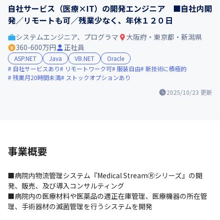
自社サービス（医療×IT）の開発エンジニア ■自社内開
発／リモートも可／残業少なく、年休１２０日
システムエンジニア、プログラマ
大阪府・東京都・新潟県
360-600万円
正社員
ASP.NET
Java
VB.NET
Oracle
自社サービスあり
リモートワーク可
服装自由
新技術に積極的
残業月20時間未満
ストックオプションあり
2025/10/23
更新
事業概要
■病院内物流管理システム『Medical StreamⓇシリーズ』の開
発、販売、及び導入コンサルティング

■病院内の医療材料や医薬品の適正在庫管理、医療機器の所在管
理、手術器材の滅菌管理を行うシステムを開発