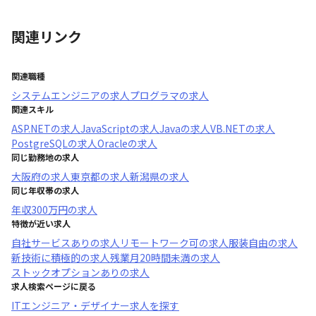
関連リンク
関連職種
システムエンジニア
の求人
プログラマ
の求人
関連スキル
ASP.NET
の求人
JavaScript
の求人
Java
の求人
VB.NET
の求人
PostgreSQL
の求人
Oracle
の求人
同じ勤務地の求人
大阪府
の求人
東京都
の求人
新潟県
の求人
同じ年収帯の求人
年収
300万円
の求人
特徴が近い求人
自社サービスあり
の求人
リモートワーク可
の求人
服装自由
の求人
新技術に積極的
の求人
残業月20時間未満
の求人
ストックオプションあり
の求人
求人検索ページに戻る
ITエンジニア・デザイナー求人を探す