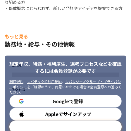
り組める方

・既成概念にとらわれず、新しい発想やアイデアを提案できる方
もっと見る
勤務地・給与・その他情報
想定年収、待遇・福利厚生、
選考プロセスなどを確認
勤務地
するには会員登録が必要です
利用規約
、
レバテックID利用規約
、
レバレジーズグループ・プライバシ
ーポリシー
をご確認のうえ、同意いただける場合は会員登録へお進みく
アクセス
ださい。
Googleで登録
Appleでサインアップ
勤務時間
メールアドレスで登録