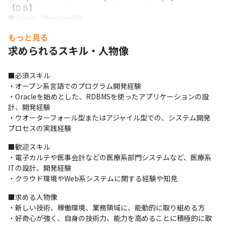
【ＤＢ】　

■Oracle／PostgreSQL
もっと見る
【開発環境】

■アジャイル、ウオーターフォール両方あり

求められるスキル・人物像
■コミュニケーション・ツール：Teams  Team/Chat

■プロジェクト管理ツール：Lychee Redmine

■必須スキル

■その他：GitHub、Andriod Studio、Visual Studio
・オープン系言語でのプログラム開発経験

・Oracleを始めとした、RDBMSを使ったアプリケーションの設
計、開発経験

・ウオーターフォール型またはアジャイル型での、システム開発
プロセスの実践経験
■歓迎スキル

・電子カルテや医事会計などの医療系部門システムなど、医療系
ITの設計、開発経験

・クラウド環境やWeb系システムに関する経験や知見
■求める人物像

・新しい技術、稼働環境、業務領域に、能動的に取り組める方

・好奇心が強く、自身の技術力、能力を高めることに積極的に取