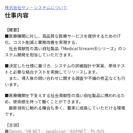
株式会社サン・システムについて
仕事内容
【概要】

■医療機関に対し、高品質な医療サービスを提供するためのIT
化、コスト削減と業務改善を実現する、

　社会貢献性の高い自社製品『Medical StreamⓇシリーズ』のシ
ステム開発を担当していただきます。
■決定した仕様に基づき、システムの詳細設計や実装、単体テス
トと必要な結合テストを実施してリリースします。

　また、導入後の問い合わせに関する調査や不備の修正なども行
います。
■医療機関を下支えする社会貢献性の高い自社製品に携われるた
め、使命感を持って働くことができます。

　最新技術に触れる機会も多く、着実に成長していただける環境
です。
【言語】　

■Delphi／VB.NET／JavaScript／ASP.NET／PL/SQL
