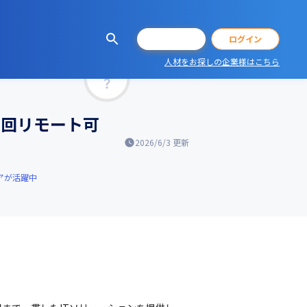
会員登録
ログイン
人材をお探しの企業様はこちら
マッチ率
数回リモート可
2026/6/3
更新
アが活躍中