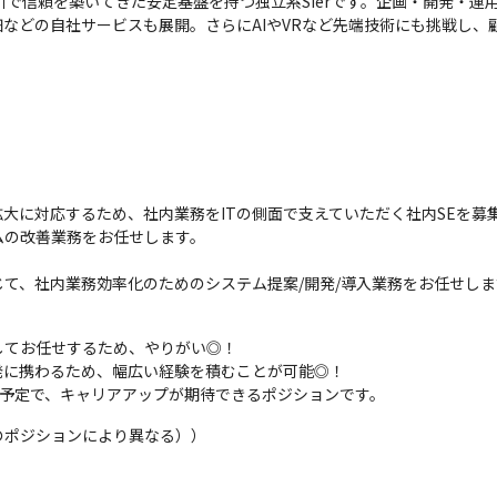
引で信頼を築いてきた安定基盤を持つ独立系SIerです。企画・開発・運
給与明細などの自社サービスも展開。さらにAIやVRなど先端技術にも挑戦
大に対応するため、社内業務をITの側面で支えていただく社内SEを募集
の改善業務をお任せします。

て、社内業務効率化のためのシステム提案/開発/導入業務をお任せしま
てお任せするため、やりがい◎！

に携わるため、幅広い経験を積むことが可能◎！

る予定で、キャリアアップが期待できるポジションです。
のポジションにより異なる））