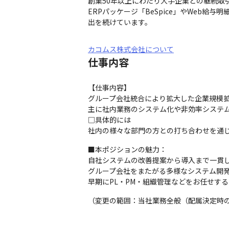
創業50年以上にわたり大手企業との継続取
ERPパッケージ「BeSpice」やWeb
出を続けています。
カコムス株式会社について
仕事内容
【仕事内容】

グループ会社統合により拡大した企業規模拡
主に社内業務のシステム化や非効率システム
□具体的には

社内の様々な部門の方との打ち合わせを通じ
■本ポジションの魅力：

自社システムの改善提案から導入まで一貫し
グループ会社をまたがる多様なシステム開発
早期にPL・PM・組織管理などをお任せす
（変更の範囲：当社業務全般（配属決定時