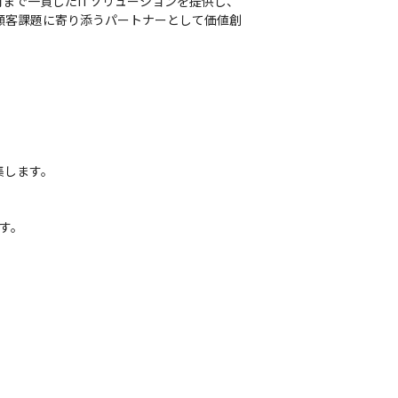
用まで一貫したITソリューションを提供し、
し、顧客課題に寄り添うパートナーとして価値創
します。

す。