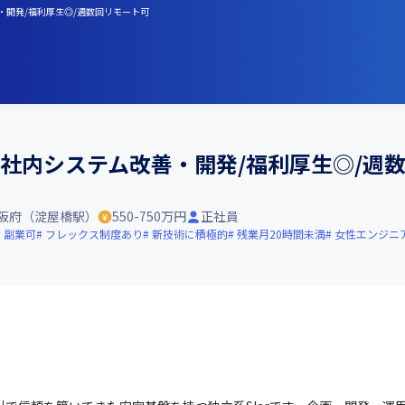
善・開発/福利厚生◎/週数回リモート可
補/社内システム改善・開発/福利厚生◎/週
阪府（淀屋橋駅）
550-750万円
正社員
副業可
フレックス制度あり
新技術に積極的
残業月20時間未満
女性エンジニ