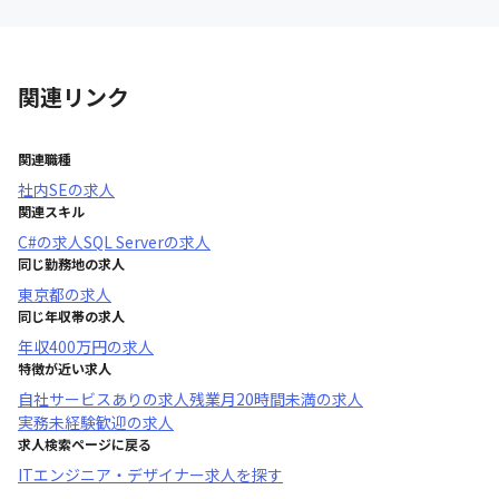
関連リンク
関連職種
社内SE
の求人
関連スキル
C#
の求人
SQL Server
の求人
同じ勤務地の求人
東京都
の求人
同じ年収帯の求人
年収
400万円
の求人
特徴が近い求人
自社サービスあり
の求人
残業月20時間未満
の求人
実務未経験歓迎
の求人
求人検索ページに戻る
ITエンジニア・デザイナー求人を探す