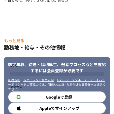
・自ら考え、実行できる行動力がある方
もっと見る
勤務地・給与・その他情報
想定年収、待遇・福利厚生、
選考プロセスなどを確認
勤務地
するには会員登録が必要です
利用規約
、
レバテックID利用規約
、
レバレジーズグループ・プライバシ
ーポリシー
をご確認のうえ、同意いただける場合は会員登録へお進みく
アクセス
ださい。
Googleで登録
Appleでサインアップ
勤務時間