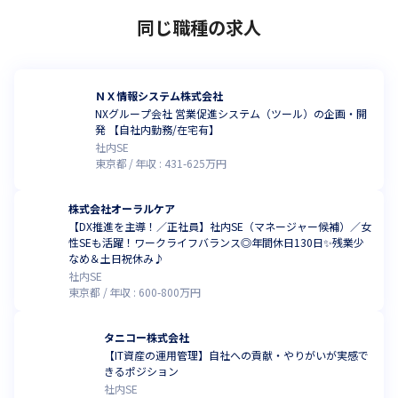
同じ職種の求人
ＮＸ情報システム株式会社
NXグループ会社 営業促進システム（ツール）の企画・開
発 【自社内勤務/在宅有】
社内SE
東京都
年収 :
431
-
625
万円
株式会社オーラルケア
【DX推進を主導！／正社員】社内SE（マネージャー候補）／女
性SEも活躍！ワークライフバランス◎年間休日130日✨残業少
なめ＆土日祝休み♪
社内SE
東京都
年収 :
600
-
800
万円
タニコー株式会社
【IT資産の運用管理】自社への貢献・やりがいが実感で
きるポジション
社内SE