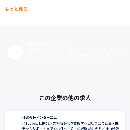
もっと見る
株式会社インターコム
株式会社インターコムは、BtoB向けソフトウ
ェアソリューションの企画・開発・販売を行
う企業です。現在は“働き方を変えるソフ
ト”をテーマに、勤務状態の見える化を実現す
るソフトや給与明細を電子化するソフト･･･
この企業の他の求人
株式会社インターコム
＜100％自社開発＞業務効率化を支援する自社製品の企画・開
発からサポートまでをお任せ！C++の経験が活きる／社内勉強