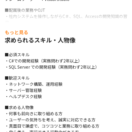
■配属後の業務やOJT

・社内システムを操作しながらC＃、SQL、Accessの開発知識の習
得

・サーバー管理やネットワーク管理分野知識の習得

もっと見る
・社内ヘルプデスク対応の習得
求められるスキル・人物像
■1日の仕事の流れ

・開発作業（設計、テスト、レビューなどを含む）

■必須スキル

・社内ヘルプデスク（出荷指示システム修正、データ抽出、サー
・C#での開発経験（実務問わず2年以上）

バー管理、ネットワーク運用等）

・SQL Server での開発経験（実務問わず2年以上）
・グループの進捗会議に参加（週に1回）
■歓迎スキル

■働きやすい環境でワークライフバランスを充実

・ネットワーク構築、運用経験

・ハイブリッド勤務（出勤＋在宅勤務）

・サーバー管理経験

　※出社時は時差出勤利用可能

・ヘルプデスク経験
　※在宅勤務は1ヵ月で3日利用可能

・月残業時間9時間（全社平均）

■求める人物像

・産休育休取得実績あり
・何事も前向きに取り組める方

・ユーザーの気持ちを考え、誠実に対応できる方

・真面目で謙虚で、コツコツと業務に取り組める方
