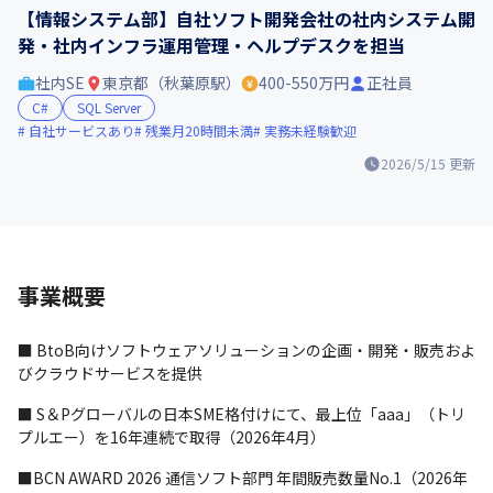
【情報システム部】自社ソフト開発会社の社内システム開
発・社内インフラ運用管理・ヘルプデスクを担当
社内SE
東京都（秋葉原駅）
400-550万円
正社員
C#
SQL Server
自社サービスあり
残業月20時間未満
実務未経験歓迎
2026/5/15
更新
事業概要
■ BtoB向けソフトウェアソリューションの企画・開発・販売およ
びクラウドサービスを提供
■ S＆Pグローバルの日本SME格付けにて、最上位「aaa」（トリ
プルエー）を16年連続で取得（2026年4月）
■BCN AWARD 2026 通信ソフト部門 年間販売数量No.1（2026年