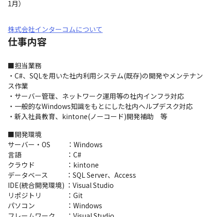
1月）
株式会社インターコムについて
仕事内容
■担当業務

・C#、SQLを用いた社内利用システム(既存)の開発やメンテナン
ス作業

・サーバー管理、ネットワーク運用等の社内インフラ対応

・一般的なWindows知識をもとにした社内ヘルプデスク対応

・新入社員教育、kintone(ノーコード)開発補助　等
■開発環境

サーバー・OS　　  ：Windows

言語　　　　　　   ：C#

クラウド　　　　   ：kintone

データベース　　   ：SQL Server、Access

IDE(統合開発環境) ：Visual Studio

リポジトリ　　　   ：Git

パソコン　　　　   ：Windows

フレームワーク　   ：Visual Studio