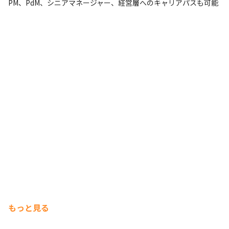
PM、PdM、シニアマネージャー、経営層へのキャリアパスも可能
り、質問や相談がしやすい環境です。

・未知の領域にも前向きに取り組み、最短距離で習得する
ための工夫と行動を惜しまないメンバーが多く在籍してい
ます。

・自由な雰囲気の中にも、責任感と規律があります。

・社会人としての基本的なマナーを大切にし、信頼される
チームづくりをしています。

◼︎現場環境

エンジニアリング室では、実際の導入現場での立ち上げや
調整作業を担当するため、出張を伴う業務が発生します。

現場は主に、製造業や物流業を中心とした工場・倉庫とな
ります。
もっと見る