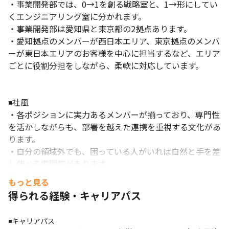
・事業開発部では、0→1を創る戦略室と、1→形にしてい
くエンジニアリング室に分かれます。

・事業開発部は愛知県と東京都の2拠点あります。

・愛知拠点のメンバーが西日本エリア、東京拠点のメンバ
ーが東日本エリアのお客様を中心に担当するなど、エリア
ごとに役割分担をしながら、柔軟に対応しています。

◾️社風

・各ポジションに実力あるメンバーが揃っており、専門性
を活かしながらも、部署を越えた連携を重視する文化があ
ります。

・自分の領域外でも、困っている人がいれば自然と手を差
し伸べる雰囲気があります。

・年齢や役職に関係なく、フラットなコミュニケーション
もっと見る
が基本です。

得られる経験・キャリアパス
・Slackなどでも敬語をベースにした丁寧なやり取りがさ
れており、互いを尊重する姿勢が浸透しています。

◾️キャリアパス

・「わからないことをわからないと言える」雰囲気があ