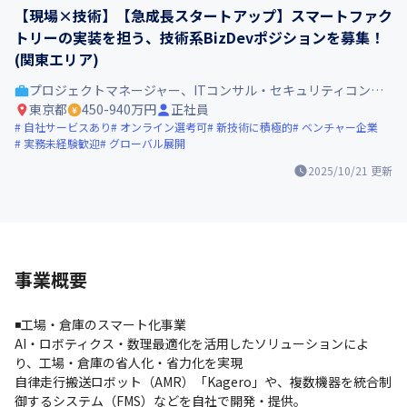
【現場×技術】【急成長スタートアップ】スマートファク
トリーの実装を担う、技術系BizDevポジションを募集！
(関東エリア)
プロジェクトマネージャー、ITコンサル・セキュリティコンサル
東京都
450-940万円
正社員
自社サービスあり
オンライン選考可
新技術に積極的
ベンチャー企業
実務未経験歓迎
グローバル展開
2025/10/21
更新
事業概要
◾️工場・倉庫のスマート化事業

AI・ロボティクス・数理最適化を活用したソリューションによ
り、工場・倉庫の省人化・省力化を実現

自律走行搬送ロボット（AMR）「Kagero」や、複数機器を統合制
御するシステム（FMS）などを自社で開発・提供。
