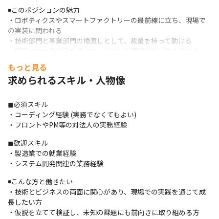
◾️このポジションの魅力

・ロボティクスやスマートファクトリーの最前線に立ち、現場で
の実装に関われる

・技術部門と事業部門の橋渡しとして、裁量を持って動ける

・顧客との直接対話を通じて、リアルな課題解決に取り組める

・スタートアップならではのスピード感と成長機会

もっと見る
・「構想」から「実装」までを一気通貫で経験できる

求められるスキル・人物像
・グローバル進出も目指しているため、国産の技術で世界に挑戦
できる環境がある
◼︎必須スキル

◾️募集背景

・コーディング経験 (実務でなくてもよい)

Industry Alphaでは、数理アルゴリズムやロボティクスを活用
・フロントやPM等の対法人の実務経験
し、次世代スマートファクトリーの実現を目指しています。

事業開発部のエンジニアリング室は、構想されたソリューション
◼︎歓迎スキル

を現場で実装・検証し、顧客と共に理想の自動化を実現していく
・製造業での就業経験

パートナーとしての役割を担っています。

・システム開発関連の業務経験
導入案件の増加に伴い、現場での技術的な対応力を強化すべく、
◾️こんな方と働きたい

新たな仲間を募集することになりました。

・技術とビジネスの両面に関心があり、現場での実践を通じて成
技術とビジネスの両面に関心を持ち、現場での実践を通じて成長
長したい方

したい方を歓迎します。
・仮説を立てて検証し、未知の課題にも前向きに取り組める方
