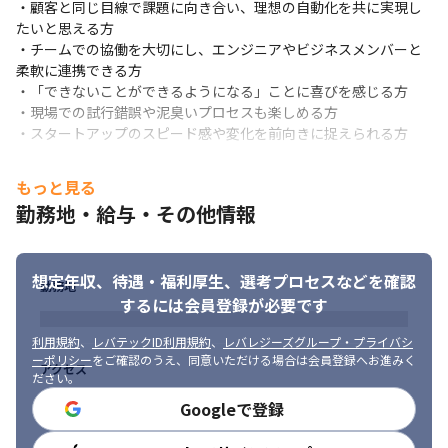
・顧客と同じ目線で課題に向き合い、理想の自動化を共に実現し
たいと思える方

・チームでの協働を大切にし、エンジニアやビジネスメンバーと
柔軟に連携できる方

・「できないことができるようになる」ことに喜びを感じる方

・現場での試行錯誤や泥臭いプロセスも楽しめる方

・スタートアップのスピード感や変化を前向きに捉えられる方
もっと見る
勤務地・給与・その他情報
想定年収、待遇・福利厚生、
選考プロセスなどを確認
勤務地
するには会員登録が必要です
利用規約
、
レバテックID利用規約
、
レバレジーズグループ・プライバシ
ーポリシー
をご確認のうえ、同意いただける場合は会員登録へお進みく
アクセス
ださい。
Googleで登録