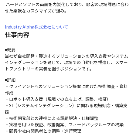
 ハードとソフトの両面を内製化しており、顧客の現場課題に合わ
せた柔軟なカスタマイズが強み。
Industry Alpha株式会社について
仕事内容
◾️概要

当社が自社開発・製造するソリューションの導入支援やシステム
インテグレーションを通じて、現場での自動化を推進し、スマー
トファクトリーの実装を担うポジションです。
◾️詳細

・クライアントへのソリューション提案に向けた技術調査・資料
作成

・ロボット導入支援（現場での立ち上げ、調整、検証）

・SI（システムインテグレーション）に関わる現場対応・構築支
援

・技術開発部との連携による課題解決・仕様調整

・実機を用いた検証、改善提案、フィードバックループの構築

・顧客や社内関係者との調整・進行管理