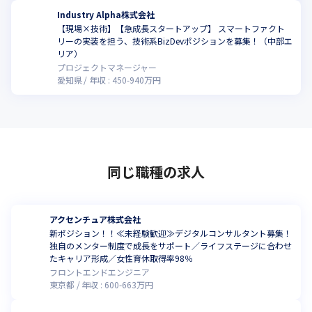
Industry Alpha株式会社
【現場×技術】【急成長スタートアップ】 スマートファクト
リーの実装を担う、技術系BizDevポジションを募集！（中部エ
リア）
プロジェクトマネージャー
愛知県
年収 :
450
-
940
万円
同じ職種の求人
アクセンチュア株式会社
新ポジション！！≪未経験歓迎≫デジタルコンサルタント募集！
独自のメンター制度で成長をサポート／ライフステージに合わせ
たキャリア形成／女性育休取得率98％
フロントエンドエンジニア
東京都
年収 :
600
-
663
万円