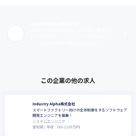
Industry Alpha株式会社
Industry Alpha株式会社は、工場・倉庫のス
マート化のパートナーとしてさまざまなソリ
ューションを開発・導入するスタートアップ
です。磁気テープなどのガイドを必要としな
い低床型のAMRや庫内全体･･･
この企業の他の求人
Industry Alpha株式会社
スマートファクトリー向けの全体制御をするソフトウェア
開発エンジニアを募集！
システムエンジニア
愛知県
年収 :
760
-
1100
万円