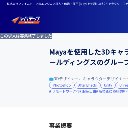
株式会社フレイムハーツのエンジニア求人・転職・採用 | Mayaを使用した3Dキャラクタ
この求人は募集終了しました
Mayaを使用した3Dキ
ールディングスのグルー
3Dデザイナー、キャラクターデザイナー
Photoshop
After Effects
Unity
Unrea
リモートワーク可
服装自由
新技術に積極的
事業概要