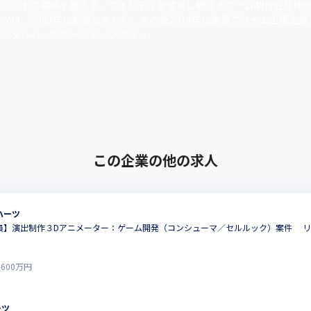
イアントの期待を超える。クオリティを追求し続けるゲーム制作会社株
ツは、2003年に創業しました。その後2014年に東証プライム上場企
ジタルハーツホールディングス･･･
この企業の他の求人
ハーツ
員】演出制作３Dアニメーター：ゲーム開発（コンシューマ／セルルック）案件 リ
-
600
万円
ーツ