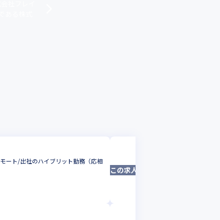
式会社フレイ
業である株式
株式会社フレイム
モート/出社のハイブリット勤務（応相
【正社員】Unrea
この求人は募集終了しました
フロントエンドエ
東京都
年収 :
540