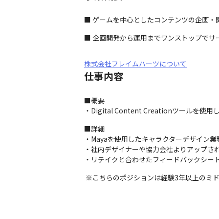
■ ゲームを中心としたコンテンツの企画・
■ 企画開発から運用までワンストップでサ
株式会社フレイムハーツについて
仕事内容
■概要

・Digital Content Creation
■詳細

・Mayaを使用したキャラクターデザイン業務
・社内デザイナーや協力会社よりアップされ
・リテイクと合わせたフィードバックシー
 ※こちらのポジションは経験3年以上のミ