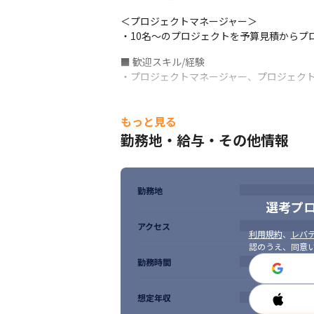
＜プロジェクトマネージャー＞

・10名～のプロジェクトを予算見積からプ
■ 歓迎スキル/経験

・プロジェクトマネージャー、プロジェクト
■ 求める人物像

・社内外問わずコミュニケーション能力のあ
もっと見る
・周囲と協力してものごとを進める力のある
勤務地・給与・その他情報
・自発的に行動できる方

・成長意欲の高い方

・スペシャリストを目指したい方

・プロジェクトマネージャー、プロジェク
勤務地
選考プ
アクセス
利用規約
、
レバテ
認のうえ、同意
勤務時間
想定年収