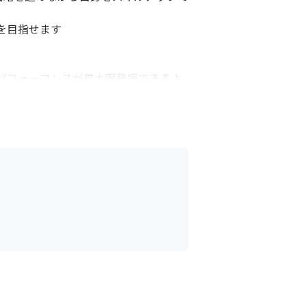
目指せます

パフォーマンスが最大限発揮できるよ
る制度です