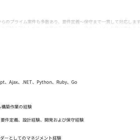
らのプライム案件も多数あり、要件定義～保守まで一貫して対応します
での経験を活かしやすい作業からお任せし、徐々にメイン作業に携わり
アアップを目指す方については現場のSE/プロジェクトリーダーによる教
があります

れており、教育コンテンツ/OJTを活用しサポートする環境が整ってい
pt、Ajax、.NET、Python、Ruby、Go
社会となるサービス作りへ寄与することができ、やりがいや使命感を味
ジェクトに対応しているため、自身の経験や知見、スキルが活かせるポ
ム事業部の部長陣や課長陣全員で検討し、ベストキャリアを提案できる
構築作業の経験

ど）要件定義、設計経験、開発および保守経験
ーダーとしてのマネジメント経験