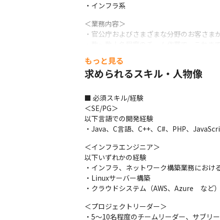
・インフラ系
＜業務内容＞

・官公庁およびさまざまな分野のお客さまか
・数～数十名程度のチーム作業で、これま
もっと見る
＜支援体制＞

求められるスキル・人物像
・SEやプロジェクトリーダーとしてのキャリ
ーニングなど各種コンテンツによる支援環境
・異なる技術分野からの転職者も多数受け入
■ 必須スキル/経験

＜SE/PG＞

変更の範囲：会社内でのすべての業務
以下言語での開発経験

・Java、C言語、C++、C#、PHP、JavaScri
■ この仕事の面白み、魅力

・人々の生活がますます便利に、より豊かな
＜インフラエンジニア＞

・当社プラットフォーム事業部は豊富なプロ
以下いずれかの経験

・応募いただいた経歴書はプラットフォー
・インフラ、ネットワーク構築業務における
・Linuxサーバー構築

※2025年4月時点
・クラウドシステム（AWS、Azure　な
＜プロジェクトリーダー＞

・5～10名程度のチームリーダー、サブリ