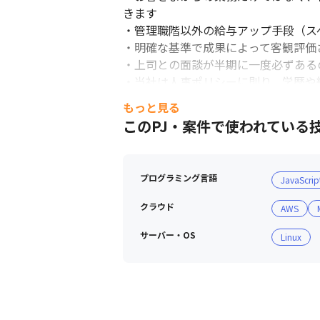
きます

・管理職階以外の給与アップ手段（ス
・明確な基準で成果によって客観評価
・上司との面談が半期に一度必ずある
・当社は人事ポリシーに則り、学歴や
う、処遇面においても若くして大きな
もっと見る
・社員それぞれのライフスタイルやプ
このPJ・案件で使われている
プログラミング言語
JavaScrip
クラウド
AWS
サーバー・OS
Linux