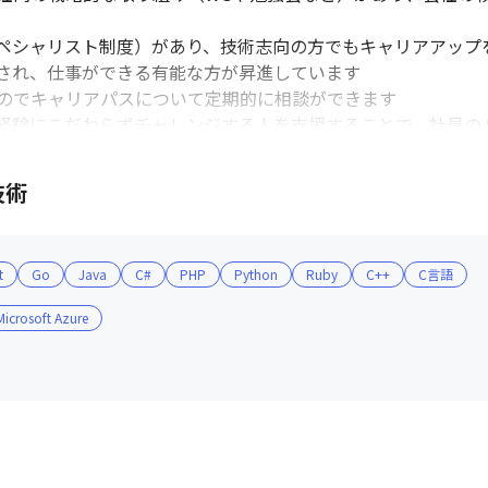
ペシャリスト制度）があり、技術志向の方でもキャリアアップを
され、仕事ができる有能な方が昇進しています

のでキャリアパスについて定期的に相談ができます

経験にこだわらずチャレンジする人を支援することで、社員の
可能性がある設計にしています

ライベートを重視した働き方などに応じたキャリアも実現でき
技術
t
Go
Java
C#
PHP
Python
Ruby
C++
C言語
Microsoft Azure