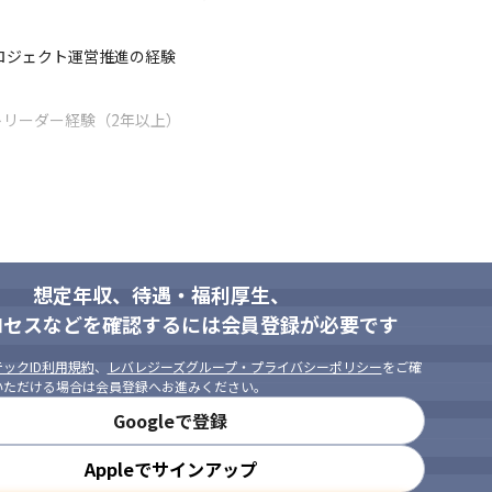
ロジェクト運営推進の経験
リーダー経験（2年以上）
る方

方

想定年収、待遇・福利厚生、
トリーダーを目指したい方
ロセスなどを確認するには会員登録が必要です
ックID利用規約
、
レバレジーズグループ・プライバシーポリシー
をご確
いただける場合は会員登録へお進みください。
Googleで登録
Appleでサインアップ