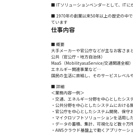
■ ITソリューションベンダーとして、IT
■ 1970年の創業以来50年以上の歴史
ています
仕事内容
■ 概要

大手メーカーや官公庁などが主なお客さまと
公共（官公庁・地方自治体）

MaaS（MobilityasaService/交通関連全般）
エネルギー関連事業など…

国民の生活に直結し、そのサービスレベル
■ 詳細

＜業務内容一例＞

・交通、エネルギー分野を中心としたシステ
・公共分野を中心としたシステムにおける開
・官公庁を中心としたシステム開発、保守お
・マイクロソフトソリューションを活用した
・データの蓄積、集計、可視化など数十万件
・AWSクラウド基盤上で動くアプリケーショ