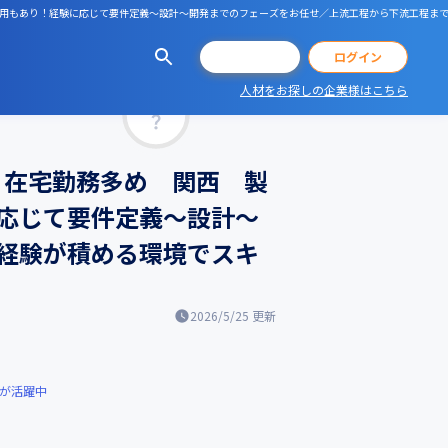
ル採用もあり！経験に応じて要件定義～設計～開発までのフェーズをお任せ／上流工程から下流工程ま
会員登録
ログイン
人材をお探しの企業様はこちら
マッチ率
】在宅勤務多め 関西 製
応じて要件定義～設計～
経験が積める環境でスキ
2026/5/25
更新
が活躍中