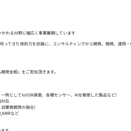
にかかわる分野に幅広く事業展開しています
の中で培ってきた技術力を武器に、コンサルティングから開発、開発、運用
ム開発全般」をご担当頂きます。


例としてIotGW装置、各種センサー、AIを駆使した製品など）

対応

旧業務開発の融合）

,AMRなど
ます。
