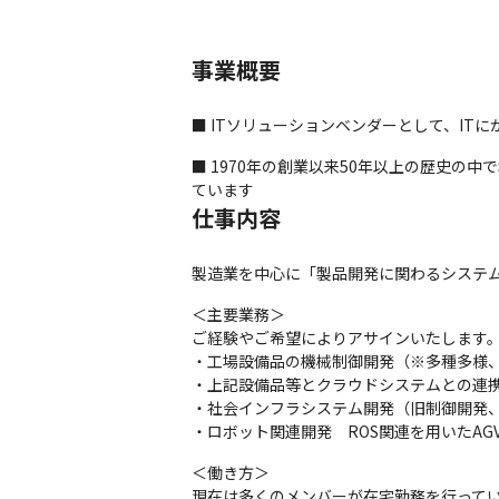
事業概要
■ ITソリューションベンダーとして、IT
■ 1970年の創業以来50年以上の歴史
ています
仕事内容
製造業を中心に「製品開発に関わるシステ
＜主要業務＞

ご経験やご希望によりアサインいたします。
・工場設備品の機械制御開発（※多種多様、一
・上記設備品等とクラウドシステムとの連携
・社会インフラシステム開発（旧制御開発、
・ロボット関連開発　ROS関連を用いたAGV
＜働き方＞

現在は多くのメンバーが在宅勤務を行ってい