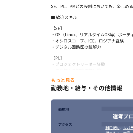
SE、PL、PMどの役割においても、楽しめ
■ 歓迎スキル
【SE】

・OS（Linux、リアルタイムOS等）ポーテ
・オシロスコープ、ICE、ロジアナ経験

・デジタル回路図の読解力
【PL】

・プロジェクトリーダー経験

・お客様への提案作業経験

・要件定義工程からリリース工程まで一連の
もっと見る
・将来的な管理職への展望をお持ちの方
勤務地・給与・その他情報
■ 求める人物像

国内最大級のシステムインテグレーターとし
本職ではリーダークラス、リーダー候補者と
勤務地
これらの役割・環境とご希望のキャリアイ
選考プ
アクセス
利用規約
、
レバテ
認のうえ、同意