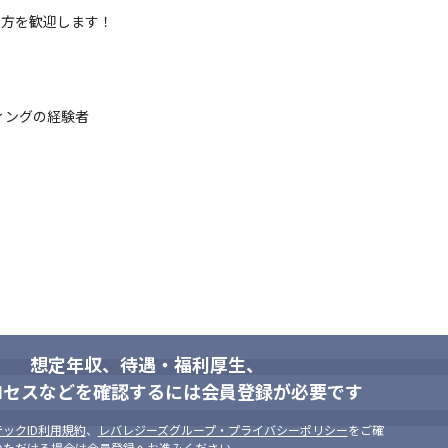
る方を歓迎します！
ィングの経験者

工程を対応した経験

て、各分野における市場・顧客ニーズが高まっている状況です。

してご入社頂き、中長期的なスパンで当社事業・チームを牽引頂くこと
想定年収、待遇・福利厚生、
メージとがマッチされる方を歓迎しています。
ロセスなどを確認するには会員登録が必要です
ックID利用規約
、
レバレジーズグループ・プライバシーポリシー
をご確
いただける場合は会員登録へお進みください。