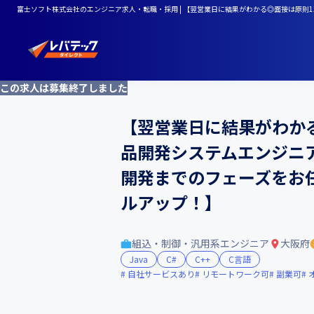
富士ソフト株式会社のエンジニア求人・転職・採用 | 【翌営業日に結果がわかる◎面接は原
この求人は募集終了しました
【翌営業日に結果がわか
品開発システムエンジニ
開発までのフェーズをお
ルアップ！】
組込・制御・汎用系エンジニア
大阪府
Java
C#
C++
C言語
自社サービスあり
リモートワーク可
副業可