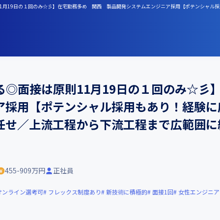
則11月19日の１回のみ☆彡】在宅勤務多め 関西 製品開発システムエンジニア採用【ポテンシャ
る◎面接は原則11月19日の１回のみ☆彡
ア採用【ポテンシャル採用もあり！経験に
任せ／上流工程から下流工程まで広範囲に
455-909万円
正社員
オンライン選考可
フレックス制度あり
新技術に積極的
面接1回
女性エンジニア