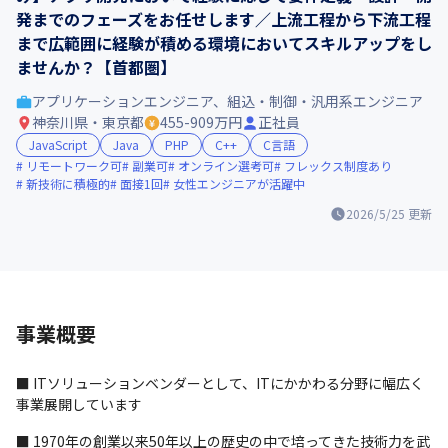
発までのフェーズをお任せします／上流工程から下流工程
まで広範囲に経験が積める環境においてスキルアップをし
ませんか？【首都圏】
アプリケーションエンジニア、組込・制御・汎用系エンジニア
神奈川県・東京都
455-909万円
正社員
JavaScript
Java
PHP
C++
C言語
リモートワーク可
副業可
オンライン選考可
フレックス制度あり
新技術に積極的
面接1回
女性エンジニアが活躍中
2026/5/25
更新
事業概要
■ ITソリューションベンダーとして、ITにかかわる分野に幅広く
事業展開しています
■ 1970年の創業以来50年以上の歴史の中で培ってきた技術力を武