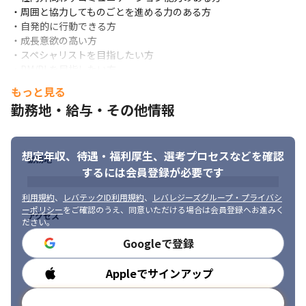
・周囲と協力してものごとを進める力のある方

・自発的に行動できる方

・成長意欲の高い方

・スペシャリストを目指したい方

・PM/PLを目指したい方
もっと見る
勤務地・給与・その他情報
想定年収、待遇・福利厚生、
選考プロセスなどを確認
勤務地
するには会員登録が必要です
利用規約
、
レバテックID利用規約
、
レバレジーズグループ・プライバシ
ーポリシー
をご確認のうえ、同意いただける場合は会員登録へお進みく
アクセス
ださい。
Googleで登録
Appleでサインアップ
勤務時間
メールアドレスで登録