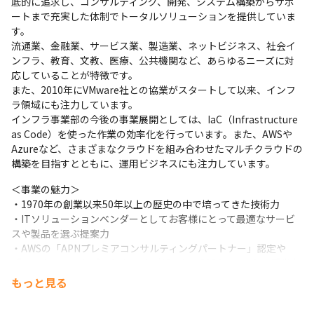
底的に追求し、コンサルティング、開発、システム構築からサポ
ートまで充実した体制でトータルソリューションを提供していま
す。

流通業、金融業、サービス業、製造業、ネットビジネス、社会イ
ンフラ、教育、文教、医療、公共機関など、あらゆるニーズに対
応していることが特徴です。

また、2010年にVMware社との協業がスタートして以来、インフ
ラ領域にも注力しています。

インフラ事業部の今後の事業展開としては、IaC（Infrastructure 
as Code）を使った作業の効率化を行っています。また、AWSや
Azureなど、さまざまなクラウドを組み合わせたマルチクラウドの
構築を目指すとともに、運用ビジネスにも注力しています。
＜事業の魅力＞

・1970年の創業以来50年以上の歴史の中で培ってきた技術力

・ITソリューションベンダーとしてお客様にとって最適なサービ
スや製品を選ぶ提案力

・AWSの「APNプレミアコンサルティングパートナー」認定や
「マイクロソフトパートナー オブザイヤー2024アワード」受賞な
ど、多方面から評価を得ている
もっと見る