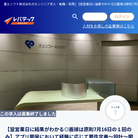
富士ソフト株式会社のエンジニア求人・転職・採用 | 【翌営業日に結果がわかる◎面接は原則
会員登録
ログイン
人材をお探しの企業様はこちら
マッチ率
この求人は募集終了しました
【翌営業日に結果がわかる◎面接は原則7月16日の１回の
み】アプリ開発において経験に応じて要件定義～設計～開