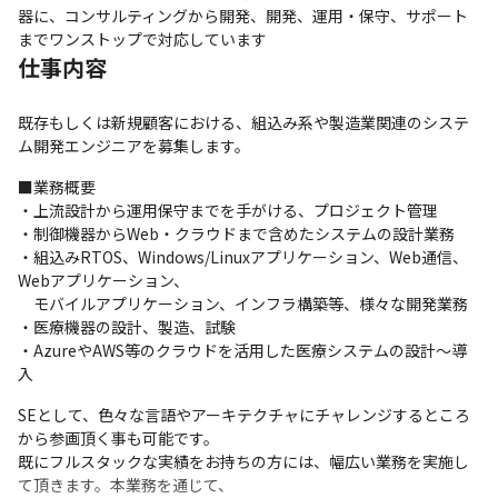
器に、コンサルティングから開発、開発、運用・保守、サポート
までワンストップで対応しています
仕事内容
既存もしくは新規顧客における、組込み系や製造業関連のシステ
ム開発エンジニアを募集します。
■業務概要

・上流設計から運用保守までを手がける、プロジェクト管理

・制御機器からWeb・クラウドまで含めたシステムの設計業務

・組込みRTOS、Windows/Linuxアプリケーション、Web通信、
Webアプリケーション、

　モバイルアプリケーション、インフラ構築等、様々な開発業務

・医療機器の設計、製造、試験

・AzureやAWS等のクラウドを活用した医療システムの設計～導
入
SEとして、色々な言語やアーキテクチャにチャレンジするところ
から参画頂く事も可能です。

既にフルスタックな実績をお持ちの方には、幅広い業務を実施し
て頂きます。本業務を通じて、
