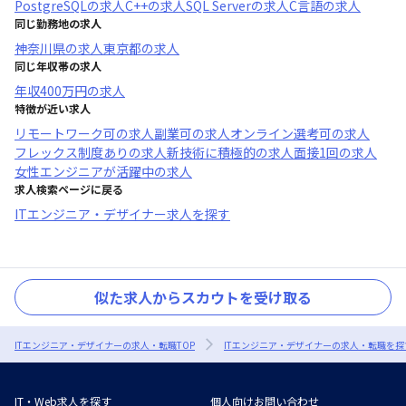
PostgreSQL
の求人
C++
の求人
SQL Server
の求人
C言語
の求人
同じ勤務地の求人
神奈川県
の求人
東京都
の求人
同じ年収帯の求人
年収
400万円
の求人
特徴が近い求人
リモートワーク可
の求人
副業可
の求人
オンライン選考可
の求人
フレックス制度あり
の求人
新技術に積極的
の求人
面接1回
の求人
女性エンジニアが活躍中
の求人
求人検索ページに戻る
ITエンジニア・デザイナー求人を探す
似た求人からスカウトを受け取る
ITエンジニア・デザイナーの求人・転職TOP
ITエンジニア・デザイナーの求人・転職を探
IT・Web求人を探す
個人向けお問い合わせ