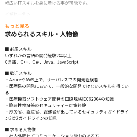
幅広いITスキルを身に着ける事が可能です。
＜業務一例＞

・産業機器(半導体製造装置、金属加工機など)に関連したアプリケ
もっと見る
ーション開発

求められるスキル・人物像
・医療機器メーカ様のIT化、IoT化（Web・クラウドシステム開発
やソリューション構築）

・C言語やC++を用いた業務アプリケーション開発
■ 必須スキル

いずれかの言語の開発経験2年以上

※業務変更の範囲：会社内でのすべての業務
C言語、C++、C＃、Java、JavaScript
■ この仕事の面白み、魅力

■ 歓迎スキル

・総合ITソリューションベンダーの当社では上流工程から下流工
・AzureやAWS上で、サーバレスでの開発経験者

程まで、またプロジェクト規模も小規模から大規模まで幅広く経
・医療系の開発において、一般的な開発ではないスキルを得てい
験ができるので早期のスキルアップが目指せます

る

・フォローアップ研修など充実しているのでベテランの方も成長
・医療機器ソフトウェア開発の国際規格IEC62304の知識

できる環境を用意しています

・脆弱性検証等のセキュリティー対策経験

・リーダーやプロジェクトリーダーといったプロジェクトマネジ
・厚労省、経産省、総務省が出しているセキュリティガイドライ
メント経験を積みたい方も大歓迎。ぜひ当社で自身の市場価値を
ン3省2ガイドラインの知見
高めてみませんか。
■ 求める人物像

・社内外問わずコミュニケーション能力のある方
