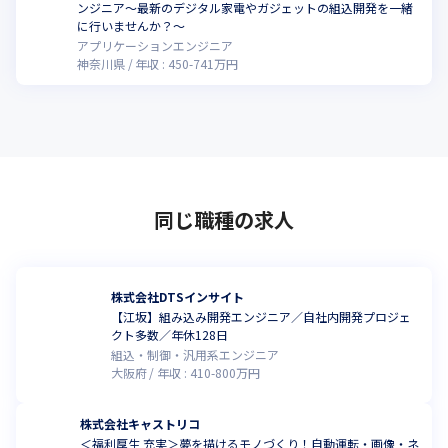
ンジニア～最新のデジタル家電やガジェットの組込開発を一緒
に行いませんか？～
アプリケーションエンジニア
神奈川県
年収 :
450
-
741
万円
同じ職種の求人
株式会社DTSインサイト
【江坂】組み込み開発エンジニア／自社内開発プロジェ
クト多数／年休128日
組込・制御・汎用系エンジニア
大阪府
年収 :
410
-
800
万円
株式会社キャストリコ
＜福利厚生 充実＞夢を描けるモノづくり！自動運転・画像・ネ