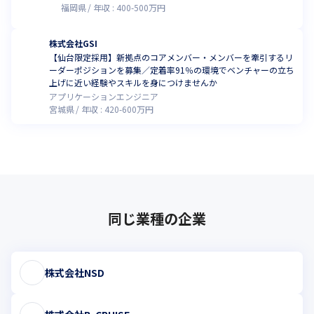
福岡県
年収 :
400
-
500
万円
株式会社GSI
【仙台限定採用】新拠点のコアメンバー・メンバーを牽引するリ
ーダーポジションを募集／定着率91％の環境でベンチャーの立ち
上げに近い経験やスキルを身につけませんか
アプリケーションエンジニア
宮城県
年収 :
420
-
600
万円
同じ業種の企業
株式会社NSD