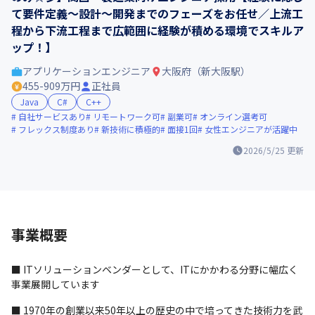
て要件定義～設計～開発までのフェーズをお任せ／上流工
程から下流工程まで広範囲に経験が積める環境でスキルア
ップ！】
アプリケーションエンジニア
大阪府（新大阪駅）
455-909万円
正社員
Java
C#
C++
自社サービスあり
リモートワーク可
副業可
オンライン選考可
フレックス制度あり
新技術に積極的
面接1回
女性エンジニアが活躍中
2026/5/25
更新
事業概要
■ ITソリューションベンダーとして、ITにかかわる分野に幅広く
事業展開しています
■ 1970年の創業以来50年以上の歴史の中で培ってきた技術力を武