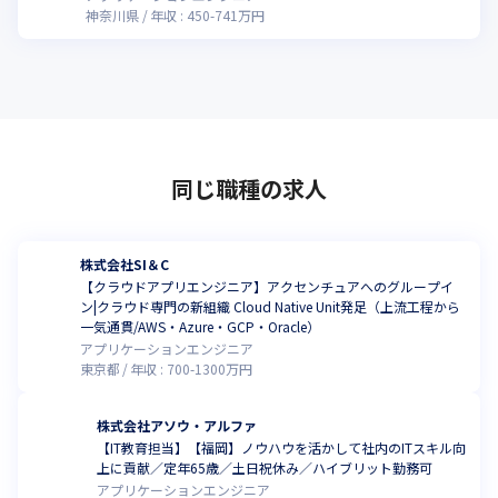
神奈川県
年収 :
450
-
741
万円
同じ職種の求人
株式会社SI＆C
【クラウドアプリエンジニア】アクセンチュアへのグループイ
ン|クラウド専門の新組織 Cloud Native Unit発足（上流工程から
一気通貫/AWS・Azure・GCP・Oracle）
アプリケーションエンジニア
東京都
年収 :
700
-
1300
万円
株式会社アソウ・アルファ
【IT教育担当】【福岡】ノウハウを活かして社内のITスキル向
上に貢献／定年65歳／土日祝休み／ハイブリット勤務可
アプリケーションエンジニア