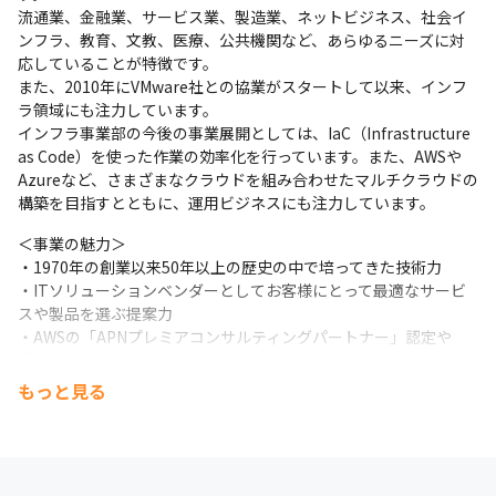
流通業、金融業、サービス業、製造業、ネットビジネス、社会イ
ンフラ、教育、文教、医療、公共機関など、あらゆるニーズに対
応していることが特徴です。

また、2010年にVMware社との協業がスタートして以来、インフ
ラ領域にも注力しています。

インフラ事業部の今後の事業展開としては、IaC（Infrastructure 
as Code）を使った作業の効率化を行っています。また、AWSや
Azureなど、さまざまなクラウドを組み合わせたマルチクラウドの
構築を目指すとともに、運用ビジネスにも注力しています。
＜事業の魅力＞

・1970年の創業以来50年以上の歴史の中で培ってきた技術力

・ITソリューションベンダーとしてお客様にとって最適なサービ
スや製品を選ぶ提案力

・AWSの「APNプレミアコンサルティングパートナー」認定や
「マイクロソフトパートナー オブザイヤー2024アワード」受賞な
ど、多方面から評価を得ている
もっと見る