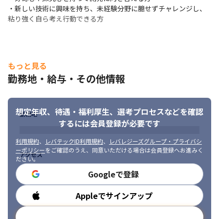
・新しい技術に興味を持ち、未経験分野に臆せずチャレンジし、
粘り強く自ら考え行動できる方
もっと見る
勤務地・給与・その他情報
想定年収、待遇・福利厚生、
選考プロセスなどを確認
勤務地
するには会員登録が必要です
利用規約
、
レバテックID利用規約
、
レバレジーズグループ・プライバシ
ーポリシー
をご確認のうえ、同意いただける場合は会員登録へお進みく
アクセス
ださい。
Googleで登録
Appleでサインアップ
勤務時間
メールアドレスで登録