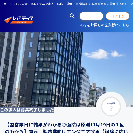
富士ソフト株式会社のエンジニア求人・転職・採用 | 【翌営業日に結果がわかる◎面接は原則
会員登録
ログイン
人材をお探しの企業様はこちら
マッチ率
この求人は募集終了しました
【翌営業日に結果がわかる◎面接は原則11月19日の１回
のみ☆彡】関西 製造業向けエンジニア採用【経験に応じ