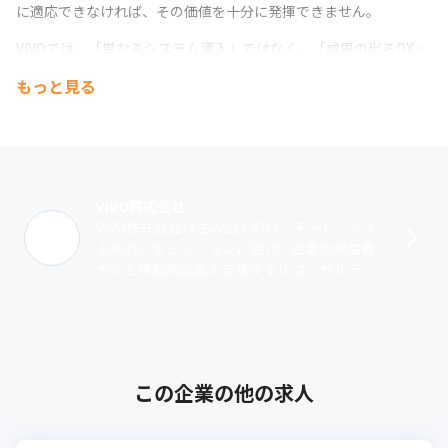
に適応できなければ、その価値を十分に発揮できません。  
ViVOでは、「単なるシステム導入」ではなく、「成果の出るDX」
を実現するために、以下のような支援を提供しています。  
もっと見る
・データ活用・分析：業務データの可視化・分析を通じて、課題
の発見と改善策を提案
・戦略設計・PDCA推進：データに基づいたKPI設計・施策立案・
効果測定を一気通貫で支援
ViVO株式会社
ViVO株式会社は生み出すのは、チャレンジす
・最適なツール活用の提案：企業の業務にフィットするSaaS導
る余力。をミッションに掲げ、企業の利益最
入・カスタマイズ支援
大化と持続的成長を支援するITコンサルティ
ング企業です。単なるシステム導入にとどま
・業務プロセスの自動化：繰り返し作業を削減し、コア業務へリ
らず、営業・マーケティング・オペレ･･･
ソースを集中できる環境を構築
この企業の他の求人