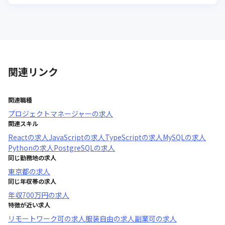
関連リンク
関連職種
プロジェクトマネージャー
の求人
関連スキル
React
の求人
JavaScript
の求人
TypeScript
の求人
MySQL
の求人
Python
の求人
PostgreSQL
の求人
同じ勤務地の求人
東京都
の求人
同じ年収帯の求人
年収
700万円
の求人
特徴が近い求人
リモートワーク可
の求人
服装自由
の求人
副業可
の求人