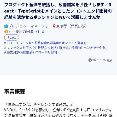
プロジェクト全体を統括し、改善提案をお任せします／R
eact・TypeScriptをメインとしたフロントエンド開発の
経験を活かせるポジションにおいて活躍しませんか
プロジェクトマネージャー
東京都（代官山駅）
700-900万円
正社員
React
リモートワーク可
服装自由
副業可
オンライン選考可
フレックス制度あり
新規立ち上げ
新技術に積極的
ベンチャー企業
残業月20時間未満
グローバル展開
2026/3/6
更新
事業概要
『生み出すのは、チャレンジする余力。』

ViVOは、SaaSやAIを駆使し、企業のDXを支援するITコンサルティ
ング企業です。単なるシステム導入ではなく、データ活用やKPI設