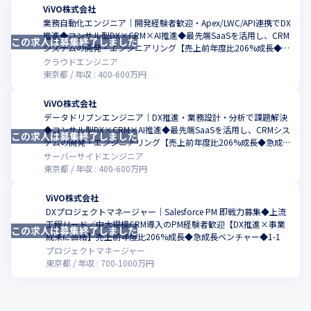
ViVO株式会社
業務自動化エンジニア｜開発経験者歓迎・Apex/LWC/API連携でDX
推進◆コンサル型DX×CRM×AI推進◆最先端SaaSを活用し、CRM
この求人は募集終了しました
こ
システムの開発・エンジニアリング【売上前年度比206%成長◆急
成長ベンチャー】
クラウドエンジニア
東京都
年収 :
400
-
600
万円
ViVO株式会社
データドリブンエンジニア｜DX推進・業務設計・分析で課題解決
◆コンサル型DX×CRM×AI推進◆最先端SaaSを活用し、CRMシス
この求人は募集終了しました
こ
テムの開発・エンジニアリング【売上前年度比206%成長◆急成長
ベンチャー】
サーバーサイドエンジニア
東京都
年収 :
400
-
600
万円
ViVO株式会社
DXプロジェクトマネージャー｜Salesforce PM 即戦力募集◆上流
工程リード／中大規模CRM導入のPM経験者歓迎【DX推進×事業
この求人は募集終了しました
こ
成果に直結】売上前年度比206%成長◆急成長ベンチャー◆1-1
プロジェクトマネージャー
東京都
年収 :
700
-
1000
万円