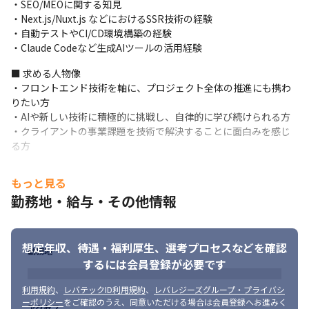
・SEO/MEOに関する知見

■ この仕事の面白み、魅力

・Next.js/Nuxt.js などにおけるSSR技術の経験

・日本を代表する大手企業のDXを支えるプロジェクトに携わり、
・自動テストやCI/CD環境構築の経験

数百万人規模の顧客体験を変えるやりがいがあります（主要クラ
・Claude Codeなど生成AIツールの活用経験
イアント例：株式会社JTB、旭化成ホームズ株式会社、株式会社
ファンケル、株式会社コメ兵｟順不同｠）
■ 求める人物像

・フロントエンド技術を軸に、プロジェクト全体の推進にも携わ
＜募集背景＞

りたい方

当社は、企業や店舗の情報を一元管理し『Googleマップ』や公式
・AIや新しい技術に積極的に挑戦し、自律的に学び続けられる方

サイトの検索に自動で反映するクラウドサービス『Yext』を活用
・クライアントの事業課題を技術で解決することに面白みを感じ
し、企業のDXを支援しています。

る方
『Yext』は誤情報や反映遅れを減らし、顧客が探している情報に
たどり着きやすくなるため、事業の成功に欠かせないプラットフ
ォームです。未経験でも入社後に習得できます。

もっと見る
今回募集するのは、React/TypeScriptを中心としたフロントエン
勤務地・給与・その他情報
ド開発の経験を活かし、プロジェクト全体の推進や改善提案にも
携わるエンジニアです。
想定年収、待遇・福利厚生、
選考プロセスなどを確認
勤務地
するには会員登録が必要です
利用規約
、
レバテックID利用規約
、
レバレジーズグループ・プライバシ
ーポリシー
をご確認のうえ、同意いただける場合は会員登録へお進みく
アクセス