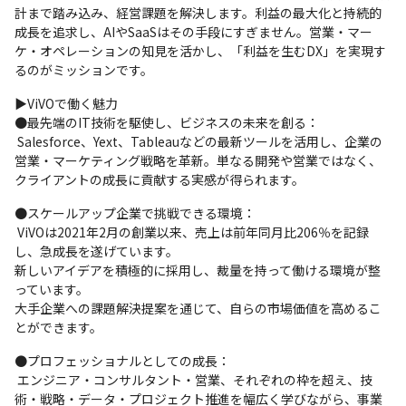
計まで踏み込み、経営課題を解決します。利益の最大化と持続的
成長を追求し、AIやSaaSはその手段にすぎません。営業・マー
ケ・オペレーションの知見を活かし、「利益を生むDX」を実現す
るのがミッションです。
▶ViVOで働く魅力

●最先端のIT技術を駆使し、ビジネスの未来を創る：

 Salesforce、Yext、Tableauなどの最新ツールを活用し、企業の
営業・マーケティング戦略を革新。単なる開発や営業ではなく、
クライアントの成長に貢献する実感が得られます。
●スケールアップ企業で挑戦できる環境：

 ViVOは2021年2月の創業以来、売上は前年同月比206％を記録
し、急成長を遂げています。 

新しいアイデアを積極的に採用し、裁量を持って働ける環境が整
っています。

大手企業への課題解決提案を通じて、自らの市場価値を高めるこ
とができます。
●プロフェッショナルとしての成長：

 エンジニア・コンサルタント・営業、それぞれの枠を超え、技
術・戦略・データ・プロジェクト推進を幅広く学びながら、事業