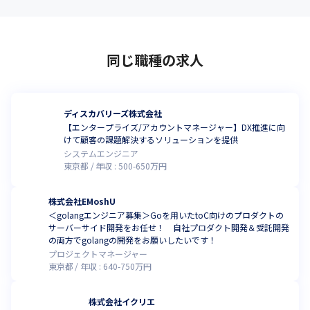
同じ職種の求人
ディスカバリーズ株式会社
【エンタープライズ/アカウントマネージャー】DX推進に向
けて顧客の課題解決するソリューションを提供
システムエンジニア
東京都
年収 :
500
-
650
万円
株式会社EMoshU
＜golangエンジニア募集＞Goを用いたtoC向けのプロダクトの
サーバーサイド開発をお任せ！ 自社プロダクト開発＆受託開発
の両方でgolangの開発をお願いしたいです！
プロジェクトマネージャー
東京都
年収 :
640
-
750
万円
株式会社イクリエ