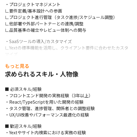
・プロジェクトマネジメント

∟要件定義/基本設計への参画

∟プロジェクト進行管理（タスク進捗/スケジュール調整）

∟他部署や外部パートナーとの連携/調整

∟品質基準の確立やレビュー体制への関与
・SaaSツールの導入/カスタマイズ

∟Yextの標準機能を活用し、クライアント要件に合わせたカスタ
マイズ

∟プロジェクトで使用するSaaSツールの設定/改善
もっと見る
・運用、改善

求められるスキル・人物像
∟データ処理の効率化/自動化の推進

∟リリース後の運用支援、継続的な機能改善
■ 必須スキル/経験

・フロントエンド開発の実務経験（3年以上）

＜入社後の期待成果＞

・React/TypeScriptを用いた開発の経験

・90日以内：主要プロジェクトにキャッチアップし、要件定義〜
・タスク管理、進捗管理、関係者との調整経験

実装まで自走できる状態

・UX/UI改善やパフォーマンス最適化の経験
・180日以内：リードタイム短縮（例：平均サイクルタイム
▲15%）、検索体験改善（例：クリック率＋10%）など成果に直
■ 歓迎スキル/経験

結する改善提案の実施
・Yextやサイト内検索における実務の経験
