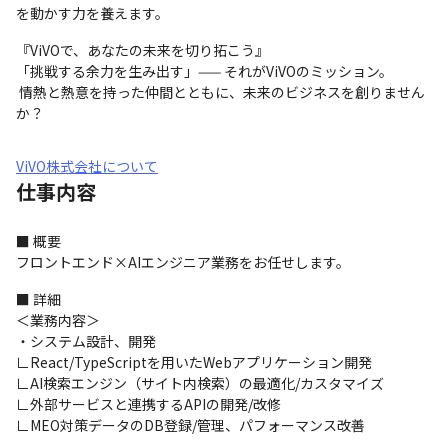
を動かす力を養えます。
『ViVOで、あなたの未来を切り拓こう』

「挑戦する余力を生み出す」—— それがViVOのミッション。

 情熱と熱意を持った仲間とともに、未来のビジネスを創りません
か？
ViVO株式会社について
仕事内容
■ 概要

フロントエンド×AIエンジニア業務をお任せします。
■ 詳細

＜業務内容＞

・システム設計、開発

∟React/TypeScriptを用いたWebアプリケーション開発

∟AI検索エンジン（サイト内検索）の最適化/カスタマイズ

∟外部サービスと連携するAPIの開発/改修

∟MEO対策データのDB登録/管理、パフォーマンス改善