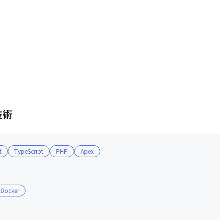
技術
t
TypeScript
PHP
Apex
Docker