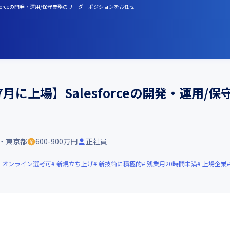
forceの開発・運用/保守業務のリーダーポジションをお任せ
月に上場】Salesforceの開発・運用
・東京都
600-900万円
正社員
オンライン選考可
新規立ち上げ
新技術に積極的
残業月20時間未満
上場企業