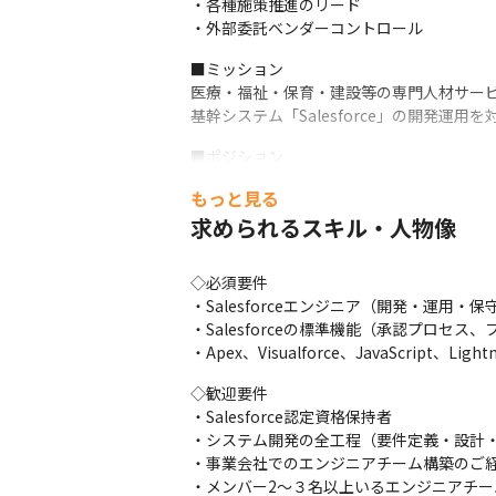
・各種施策推進のリード　

・外部委託ベンダーコントロール
■ミッション

医療・福祉・保育・建設等の専門人材サー
基幹システム「Salesforce」の開発運用
■ポジション

現在、営業本部/内部監査室/管理本部/マ
もっと見る
負うだけでなく、時には業務プロセスの変
求められるスキル・人物像
す。その為、幅広い事業・業務範囲に対し
■募集背景

◇必須要件

2019年に自社フルスクラッチシステムからSa
・Salesforceエンジニア（開発・運用・
現在、トライトグループの多くの部署からのシ
・Salesforceの標準機能（承認プロセ
りますが、今後、Salesforceのプラン変
・Apex、Visualforce、JavaScript、
規模実施を予定しております。その上で、現環
◇歓迎要件

■本ポジションの魅力

・Salesforce認定資格保持者

◇事業について

・システム開発の全工程（要件定義・設計・
・介護/医療/看護/保育の人材事業におい
・事業会社でのエンジニアチーム構築のご経
・サービス品質の向上に貢献できるので、事
・メンバー2～３名以上いるエンジニアチー
・事業の第二創業フェーズのため業務は多