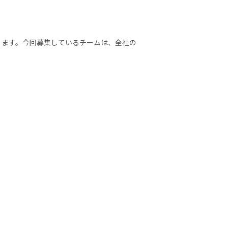
ります。今回募集しているチームは、全社の
を受け取っております。なお、ただ開発を請け
場運用も加味した開発に取り組んでおりま
sforceに集約しました。

かした能動的なシステム開発/改修も行ってお
造改善や新Salesforce環境への置換）の大
esforceエンジニアを募集しております
貢献できている実感を得られます。
