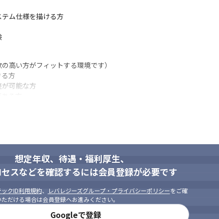
システム仕様を描ける方

・Visualforce等）だけに頼ることなく、標準機能（Flow等）の活
験
るが、システムの本質課題を抽出し自ら課題解決に取り組めます。

を一から携わることが可能で、組織の枠組みを超えた仕事にかかわることがで
コミュニケーションを取る等、リスク考慮だけでなく現場運用も加味し
の高い方がフィットする環境です）

を担っているポジションです。
る方

が可能な方

ある方

ので、自分の意見をプロダクトに反映できます。

換が出来る方

ムに業務を合わせる」ことに注力しているため、人材紹介業のSalesf
いアプローチを提案出来る方

立てられる方

内SE並びに外部ベンダーに気兼ねなく相談可能です。

ケーションを取ることに抵抗の無い方
や運用保守などコア業務に集中可能です。
想定年収、待遇・福利厚生、
社）で柔軟な働き方が可能です（出社頻度を増やすのも可能）

ロセスなどを確認するには会員登録が必要です
バランスを実現できます。

機種を選べます。（Macbook Pro可）

ックID利用規約
、
レバレジーズグループ・プライバシーポリシー
をご確
、資格取得費用支援があります。
いただける場合は会員登録へお進みください。
Googleで登録