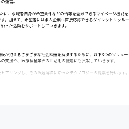
の運営。

新たに、求職者自身が希望条件などの情報を登録できるマイページ機能
ます。加えて、希望者には求人企業へ直接応募できるダイレクトリクル
沿った活動をサポートしていきます。

施設が抱えるさまざまな社会課題を解決するために、以下3つのソリュー
の支援や、医療福祉業界のIT活用の推進にも貢献していきます。

ヒアリングし、その課題解決に沿ったテクノロジーの提案を行います。
護士等の従事者に対して、IT教育の機会を提供し、ヘルスケア業界のI
を支援します。

派遣し、生産性の向上や効率化の実現をサポートします。

支援ソフトを全国展開

es/2976/