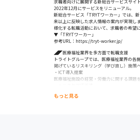
求職者向けに展開する新総合サービスサイト
2022年12月にサービスをリニューアル。

新総合サービス「TRYTワーカー」では、
来以上に反映した求人情報の案内が実現し
様化する転職活動において、求職者の希望に
▼「TRYTワーカー」

参考URL：https://tryt-worker.jp/
◢◤医療福祉業界を多方面で転職支援

トライトグループでは、医療福祉業界の各
掲げているリスキリング（学び直し）施策へ
・ICT導入提案

医療福祉施設の経営・労働力に関する課題を
・ヘルスケアIT派遣

ヘルスケア業界で現場経験がある看護師・介
もっと見る
とで、より現場感のあるシステム開発の実現
・IT派遣

IT活用に必要なエンジニアなどのIT人材を
▼業務提携によるデイサービス向けリハビリ
参考URL：https://tryt-group.co.jp/archiv
～今後の新たな取り組み～
