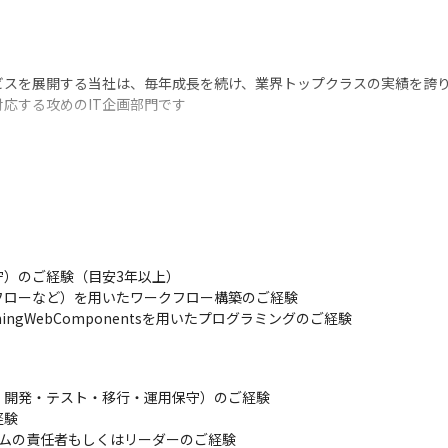
ビスを展開する当社は、毎年成長を続け、業界トップクラスの実績を誇
を対応する攻めのIT企画部門です
ーケティング本部などの社内の多くの部署からシステム開発/改修の要望
更を促すようなコミュニケーションを取る等、リスク考慮だけでなく現
て重要な位置付けを担っているポジションです。
lesforceへリプレイスを行い、トライトグループの事業活動の全てをSale
保守）のご経験（目安3年以上）

ステム開発/改修要望を受けつつ、Salesforceシステムの特徴を生
ス、フローなど）を用いたワークフロー構築のご経験

更を控えており、Salesforce環境のリファクタリング（プログラムの内部構
LightningWebComponentsを用いたプログラミングのご経験
境を内部構造（自動化処理等）の問題点の調査や解決策を実行できるSal
開発・テスト・移行・運用保守）のご経験

てトップレベルのシェアを誇っているので、自らが携わったものが世の中に
験

業の成長を感じやすいです。

ムの責任者もしくはリーダーのご経験

岐にわたり、将来のキャリアプランに応じて希望する業務ができます。