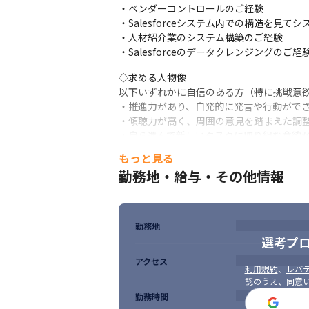
・ベンダーコントロールのご経験

・Salesforceシステム内での構造を見て
◇業務内容について

・人材紹介業のシステム構築のご経験

・開発においては、コーディング開発（Apex
・Salesforceのデータクレンジングのご経
・他部署からのシステム開発/改修依頼もあ
・Salesforceシステムのあるべき姿
◇求める人物像

・時には業務プロセスの変更を促すような
以下いずれかに自信のある方（特に挑戦意欲
い事業・業務範囲に対して重要な位置付け
・推進力があり、自発的に発言や行動ができ
・傾聴力が高く、周囲の意見を踏まえた調整
◇環境について

・自ら進んで新しいタスクに取り組む意欲が
・新しい技術を積極的に提案しやすい環境な
・協調性があり、相互に尊重しながら意見交
・「業務にシステムを合わせる」から「システ
もっと見る
・従来のやり方にとらわれず、改善策や新し
きます。

勤務地・給与・その他情報
・ロジカルに考え、ヌケモレなく工程を組み
・技術的な仕様などのキャッチアップは、社
・社内外問わず、周囲と積極的にコミュニ
・サーバー監視は外部委託しており、開発
◇その他

勤務地
・リモートワークがメインで（週1回程度出
選考プ
・残業は月10～20時間程度でワークライフ
アクセス
・PC：入社時にwindows、macについて希望
利用規約
、
レバテ
・各種セミナーの参加費の補助や書籍購入
認のうえ、同意
勤務時間