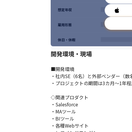
想定年収
雇用形態
休日・休暇
開発環境・現場
■開発環境

・社内SE（6名）と外部ベンダー（数
・プロジェクトの期間は3カ月～1年程
◇関連プロダクト

・Salesforce

・MAツール

・BIツール

・各種Webサイト
