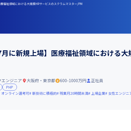
医療福祉領域における大規模HRサービスのスクラムマスター/PM
7月に新規上場】医療福祉領域における大
クエンジニア
大阪府・東京都
600-1000万円
正社員
PHP
オンライン選考可
新技術に積極的
残業月20時間未満
上場企業
女性エンジニ