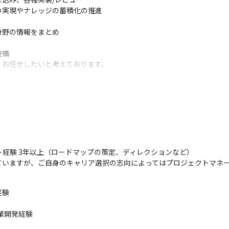
実現やナレッジの蓄積化の推進

野の情報をまとめ

備

くお任せしたいと考えております。
チームを組み、プロジェクトを進めていきます

開発を行います

すが、継続的な保守/運用の業務が発生する場合もあります
経験 3年以上（ロードマップの策定、ディレクションなど）

fluence、Miro、コミュニケーションツールはSlackやTeams、オン
ていますが、ご自身のキャリア選択の志向によってはプロジェクトマネ
験

ので、自分の意見をプロダクトに反映できます

で、企画や要件定義の段階から携われます

業開発経験

ョンの提供まで行うので、ユーザーファーストな開発を進めることがで
てトップレベルのシェアを誇っているので、開発したものが世の中に貢献で