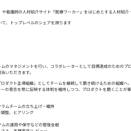
』や看護師の人材紹介サイト『医療ワーカー』をはじめとする人材紹介・
いて、トップレベルのシェアを誇ります
ームのマネジメントを行い、コラボレーターとして目標達成のためのプ
担当いただきます。
ロダクト主導組織」としてチームを継続して磨き続けるための組織へ、
ャーの意志を常に反映する体制を維持しつつ、プロダクトを磨くことが
ラムチームの立ち上げ・維持

調整、ヒアリング

テムの運用や保守などの管理全般

込み、各種実装/レビュー
