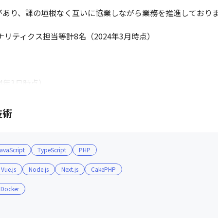
があり、課の垣根なく互いに協業しながら業務を推進しておりま
リティクス担当等計8名（2024年3月時点）

24年3月時点）

技術
用いたgit-flowでコードレビューやデプロイをする体制を整え
、企画や開発をはじめとするコア業務に集中できます

しやすい環境で、積極的に新しい技術を導入しています

avaScript
TypeScript
PHP
購入費用支援があります

Vue.js
Node.js
Next.js
CakePHP
良いです

Docker
環境です

です（2024年3月時点）