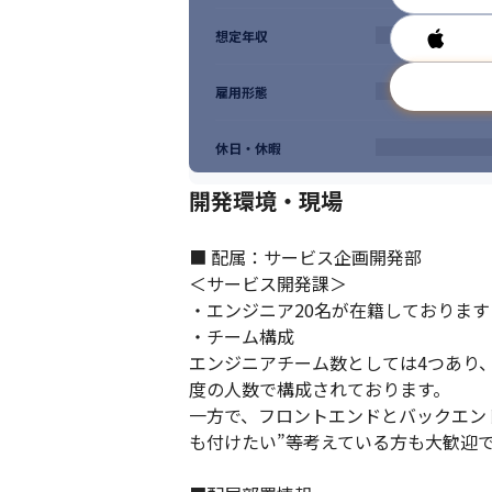
★現場発信で組織や風土を変えていくことを
想定年収
・新しいことを試してみたいという声がよく
・人柄やチームの雰囲気的に質問などがし
雇用形態
休日・休暇
開発環境・現場
■ 配属：サービス企画開発部

＜サービス開発課＞

・エンジニア20名が在籍しております（
・チーム構成

エンジニアチーム数としては4つあり、
度の人数で構成されております。

一方で、フロントエンドとバックエン
も付けたい”等考えている方も大歓迎で