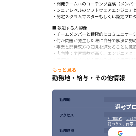
・開発チームへのコーチング経験（メンバー
・サービス品質の向上に貢献できるので、事
・シニアレベルのソフトウェアエンジニアとし
・事業の第二創業フェーズのため業務は多
・認定スクラムマスターもしくは認定プロ
■ 当社の強み・魅力ポイント

■ 歓迎する人物像

案件は100％自社サイトのみのため、無理な
・チームメンバーと積極的にコミュニケーシ
ディレクターやデザイナー、マーケターと共
・何か問題が発生した際に自分で解決に努め
今はアジャイル開発で進めている為、開発技
・事業と開発双方の知見を深めることに意欲
学べる環境で、年齢関係なくチャレンジでき
・志向性：学習意欲が高く、エンジニアとし
管理・企画側とフラットな関係であることも
・価値観、マインド：自分の意見や価値観を
弊社は、国内トップクラスの医療系人材サービ
・性格、人柄：計画的で理論的、理性的で協
現在、事業の第二創業フェーズのため業務
もっと見る
・組織をつくっていくフェーズを楽しめる
と考えております。
勤務地・給与・その他情報
■ その他注目ポイント

★エンジニアの働きやすさを考えた環境

・PC：入社時にWindows、Macについて希望
勤務地
・ディスプレイ：デュアルディスプレイが基
選考プ
・スキルアップ：各種セミナーへの参加費
アクセス
利用規約
、
レバテ
★制作会社との違い

認のうえ、同意
納期が厳しすぎたり、残業が深夜に及ぶこ
勤務時間
はなく、月に10時間程度です（2024年3月