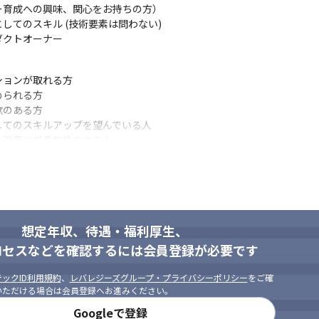
育成への興味、関心をお持ちの方）

業の成長を感じやすいです

てのスキル (技術要素は問わない)

岐にわたり、将来のキャリアプランに応じて希望する業務ができます
ダクトオーナー
納期に追われることはありません。

ョンが取れる方

にチームを組み、プロジェクトを進めていきます。

られる方

術だけでなく、プロジェクト全体の進め方なども

のある方

ます！

てのスキルアップを望んでいる人

、当社エンジニアの強みです。

強要せず柔軟性のある人

ス会社で、毎年120～140%以上の業績更新を続けております（2024
調性のある人

は多岐にわたっており貴方のご希望や将来のキャリアプランに応じてご
人（大企業出身はたぶん向かない）
想定年収、待遇・福利厚生、
機種を選べます。（MacBook Pro可）

準です。

ロセスなどを確認するには会員登録が必要です
や希望書籍購入などを会社負担いたします。
ックID利用規約
、
レバレジーズグループ・プライバシーポリシー
をご確
いただける場合は会員登録へお進みください。
とはありません。納期を厳しくするより、質の高い仕事をすることに重
Googleで登録
時点）。