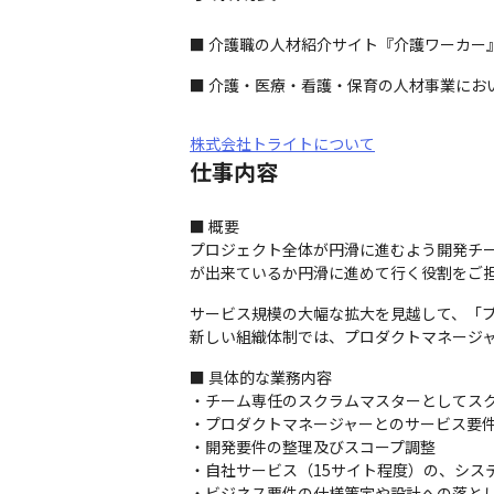
■ 介護職の人材紹介サイト『介護ワーカー
■ 介護・医療・看護・保育の人材事業にお
株式会社トライトについて
仕事内容
■ 概要

プロジェクト全体が円滑に進むよう開発チ
が出来ているか円滑に進めて行く役割をご
サービス規模の大幅な拡大を見越して、「プ
新しい組織体制では、プロダクトマネージ
■ 具体的な業務内容

・チーム専任のスクラムマスターとしてスク
・プロダクトマネージャーとのサービス要件
・開発要件の整理及びスコープ調整

・自社サービス（15サイト程度）の、シス
・ビジネス要件の仕様策定や設計への落とし