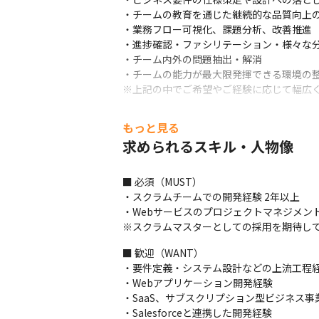
・チームの教育を通じた継続的な品質向上の
・業務フロー可視化、課題分析、改善推進

・進捗確認・ファシリテーション・様々な分
・チーム内外の問題抽出・解消

・チームの能力が最大限発揮できる環境の整
※上記の中でご希望やご経験に応じて幅広
■ 開発体制について

もっと見る
・ディレクターやデザイナー、マーケターと
求められるスキル・人物像
・2名～13名のエンジニアでチームを組んで
・アジャイル開発を採用しています

・プロジェクトの期間は3カ月～1年程度で
■ 必須（MUST）

・スクラムチームでの開発経験 2年以上

■ ツールについて

・Webサービスのプロジェクトマネジメント
・タスク管理ツールはJIRAやGitHub、Con
※スクラムマスターとしての採用を期待し
バーチャルオフィスを利用しています
■ 歓迎（WANT）

■ この仕事の面白み、魅力

・要件定義・システム設計などの上流工程経
・新しい技術を積極的に提案しやすい環境な
・Webアプリケーション開発経験

・自社で複数のプロダクトを所有しているの
・SaaS、サブスクリプション型ビジネス事
・ユーザーの行動分析から適切なソリューシ
・Salesforceと連携した開発経験

・介護/医療/看護/保育の人材事業におい